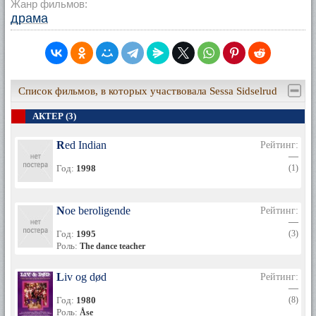
Жанр фильмов:
драма
Список фильмов, в которых участвовала Sessa Sidselrud
АКТЕР (3)
Red Indian
Рейтинг:
—
Год:
1998
(1)
Noe beroligende
Рейтинг:
—
Год:
1995
(3)
Роль:
The dance teacher
Liv og død
Рейтинг:
—
Год:
1980
(8)
Роль:
Åse