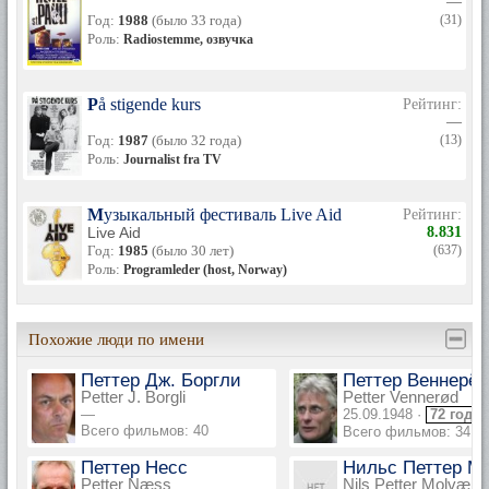
—
Год:
1988
(было 33 года)
(31)
Роль:
Radiostemme, озвучка
På stigende kurs
Рейтинг:
—
Год:
1987
(было 32 года)
(13)
Роль:
Journalist fra TV
Музыкальный фестиваль Live Aid
Рейтинг:
Live Aid
8.831
Год:
1985
(было 30 лет)
(637)
Роль:
Programleder (host, Norway)
Похожие люди по имени
Петтер Дж. Боргли
Петтер Веннерёд
Petter J. Borgli
Petter Vennerød
—
25.09.1948 ·
72 года
Всего фильмов: 40
Всего фильмов: 34
Петтер Несс
Нильс Петтер М
Petter Næss
Nils Petter Molvær