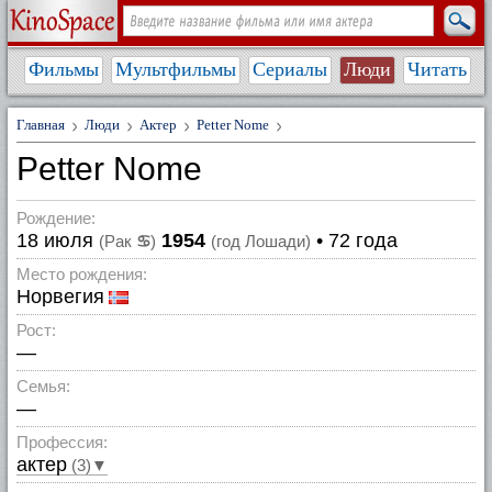
Фильмы
Мультфильмы
Сериалы
Люди
Читать
Главная
Люди
Актер
Petter Nome
Petter Nome
Рождение:
18 июля
1954
• 72 года
(Рак
♋
)
(год Лошади)
Место рождения:
Норвегия
Рост:
—
Семья:
—
Профессия:
актер
(3)▼