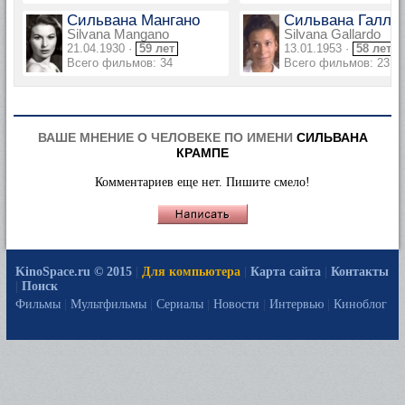
Сильвана Мангано
Сильвана Галла
Silvana Mangano
Silvana Gallardo
21.04.1930 ·
59 лет
13.01.1953 ·
58 лет
Всего фильмов: 34
Всего фильмов: 23
ВАШЕ МНЕНИЕ О ЧЕЛОВЕКЕ ПО ИМЕНИ
СИЛЬВАНА
КРАМПЕ
Комментариев еще нет. Пишите смело!
KinoSpace.ru © 2015
|
Для компьютера
|
Карта сайта
|
Контакты
|
Поиск
Фильмы
|
Мультфильмы
|
Сериалы
|
Новости
|
Интервью
|
Киноблог