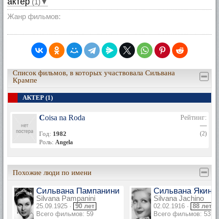
актер
(1)▼
Жанр фильмов:
Список фильмов, в которых участвовала Сильвана
Крампе
АКТЕР (1)
Coisa na Roda
Рейтинг:
—
Год:
1982
(2)
Роль:
Angela
Похожие люди по имени
Сильвана Пампанини
Сильвана Якино
Silvana Pampanini
Silvana Jachino
25.09.1925 ·
90 лет
02.02.1916 ·
88 лет
Всего фильмов: 59
Всего фильмов: 53