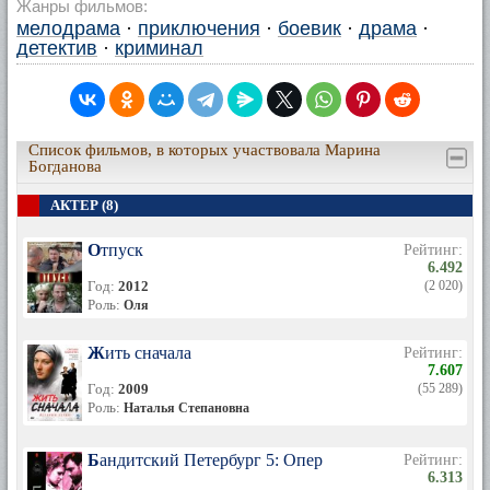
Жанры фильмов:
мелодрама
·
приключения
·
боевик
·
драма
·
детектив
·
криминал
Список фильмов, в которых участвовала Марина
Богданова
АКТЕР (8)
Отпуск
Рейтинг:
6.492
Год:
2012
(2 020)
Роль:
Оля
Жить сначала
Рейтинг:
7.607
Год:
2009
(55 289)
Роль:
Наталья Степановна
Бандитский Петербург 5: Опер
Рейтинг:
6.313