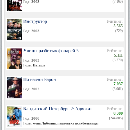
Год:
2003
(7 163)
Инструктор
Рейтинг:
5.565
Год:
2003
(729)
Улицы разбитых фонарей 5
Рейтинг:
5.111
Год:
2003
(3 770)
Роль:
Наташа
По имени Барон
Рейтинг:
7.037
Год:
2002
(3 961)
Бандитский Петербург 2: Адвокат
Рейтинг:
8.380
Год:
2000
(244 805)
Роль:
жена Либмана, пациентка психбольницы