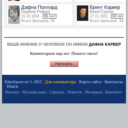
Дафна Поллард
Брент Карвер
Daphne Pollard
Brent Carver
19.10.1891 ·
86 лет
17.11.1951 ·
68 лет
Всего фильмов: 34
Всего фильмов: 34
ВАШЕ МНЕНИЕ О ЧЕЛОВЕКЕ ПО ИМЕНИ
ДАФНА КАРВЕР
Комментариев еще нет. Пишите смело!
KinoSpace.ru © 2015
|
Для компьютера
|
Карта сайта
|
Контакты
|
Поиск
Фильмы
|
Мультфильмы
|
Сериалы
|
Новости
|
Интервью
|
Киноблог