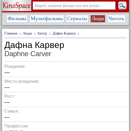
Фильмы
Мультфильмы
Сериалы
Люди
Читать
Главная
Люди
Актер
Дафна Карвер
Дафна Карвер
Daphne Carver
Рождение:
—
Место рождения:
—
Рост:
—
Семья:
—
Профессия: