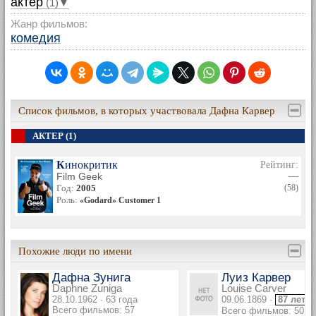
актер
(1)▼
Жанр фильмов:
комедия
Список фильмов, в которых участвовала Дафна Карвер
АКТЕР (1)
Кинокритик
Рейтинг:
Film Geek
—
Год:
2005
(58)
Роль:
«Godard» Customer 1
Похожие люди по имени
Дафна Зунига
Луиз Карвер
Daphne Zuniga
Louise Carver
28.10.1962 · 63 года
09.06.1869 ·
87 лет
Всего фильмов: 57
Всего фильмов: 50