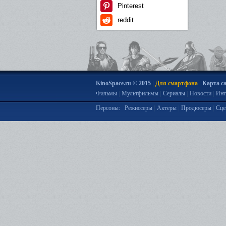
Pinterest
reddit
|
|
KinoSpace.ru © 2015
Для смартфона
Карта с
|
|
|
|
Фильмы
Мультфильмы
Сериалы
Новости
Инт
|
|
|
Персоны:
Режиссеры
Актеры
Продюсеры
Сце