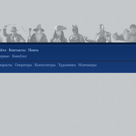
|
|
айта
Контакты
Поиск
|
ервью
Киноблог
|
|
|
|
наристы
Операторы
Композиторы
Художники
Монтажеры