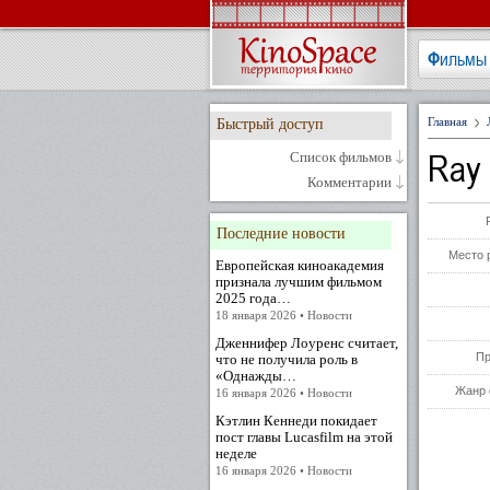
Фильмы
Главная
Быстрый доступ
Ray 
Список фильмов
Комментарии
Последние новости
Место 
Европейская киноакадемия
признала лучшим фильмом
2025 года…
18 января 2026 • Новости
Дженнифер Лоуренс считает,
Пр
что не получила роль в
«Однажды…
Жанр 
16 января 2026 • Новости
Кэтлин Кеннеди покидает
пост главы Lucasfilm на этой
неделе
16 января 2026 • Новости