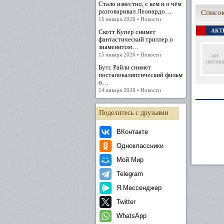
Стало известно, с кем и о чём
разговаривал Леонардо…
Список
15 января 2026 • Новости
АКТЕ
Скотт Купер снимет
фантастический триллер о
знаменитом…
15 января 2026 • Новости
Бутс Райли снимет
постапокалиптический фильм
о…
14 января 2026 • Новости
Поделитесь с друзьями
ВКонтакте
Одноклассники
Мой Мир
Telegram
Я.Мессенджер
Twitter
WhatsApp