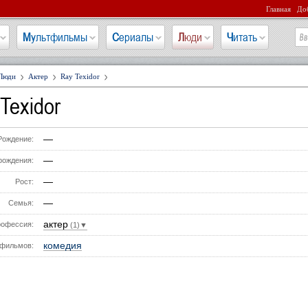
Главная
Доб
Мультфильмы
Сериалы
Люди
Читать
Люди
Актер
Ray Texidor
Texidor
—
Рождение:
—
рождения:
—
Рост:
—
Семья:
актер
офессия:
(1)▼
комедия
фильмов: