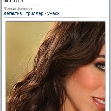
актер
(1)▼
Жанры фильмов:
детектив
·
триллер
·
ужасы