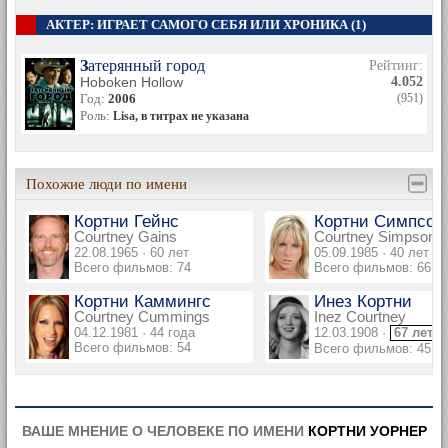
АКТЕР: ИГРАЕТ САМОГО СЕБЯ ИЛИ ХРОНИКА (1)
Затерянный город
Рейтинг:
Hoboken Hollow
4.052
Год:
2006
(951)
Роль:
Lisa, в титрах не указана
Похожие люди по имени
Кортни Гейнс
Кортни Симпсон
Courtney Gains
Courtney Simpson
22.08.1965 · 60 лет
05.09.1985 · 40 лет
Всего фильмов: 74
Всего фильмов: 66
Кортни Каммингс
Инез Кортни
Courtney Cummings
Inez Courtney
04.12.1981 · 44 года
12.03.1908 ·
67 лет
Всего фильмов: 54
Всего фильмов: 45
ВАШЕ МНЕНИЕ О ЧЕЛОВЕКЕ ПО ИМЕНИ
КОРТНИ УОРНЕР