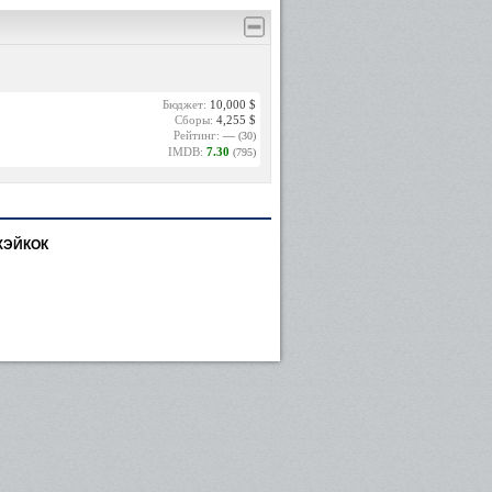
Бюджет:
10,000 $
Сборы:
4,255 $
Рейтинг:
—
(30)
IMDB:
7.30
(795)
ХЭЙКОК