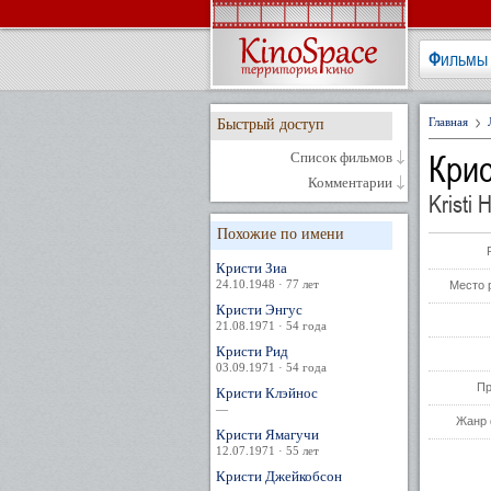
Фильмы
Главная
Быстрый доступ
Крис
Список фильмов
Комментарии
Kristi 
Похожие по имени
Кристи Зиа
24.10.1948 · 77 лет
Место 
Кристи Энгус
21.08.1971 · 54 года
Кристи Рид
03.09.1971 · 54 года
Пр
Кристи Клэйнос
—
Жанр 
Кристи Ямагучи
12.07.1971 · 55 лет
Кристи Джейкобсон