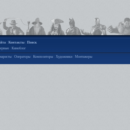
|
|
айта
Контакты
Поиск
|
ервью
Киноблог
|
|
|
|
наристы
Операторы
Композиторы
Художники
Монтажеры