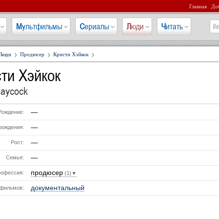
Главная
Доб
Мультфильмы
Сериалы
Люди
Читать
Люди
Продюсер
Кристи Хэйкок
ти Хэйкок
Haycock
—
Рождение:
—
рождения:
—
Рост:
—
Семья:
продюсер
офессия:
(1)▼
документальный
фильмов: