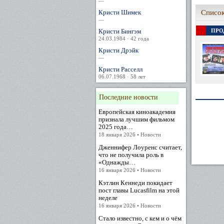
—
Кристи Шимек
Список
—
Кристи Бингэм
ПРО
24.03.1984 · 42 года
Кристи Дрэйк
—
Кристи Расселл
06.07.1968 · 58 лет
Последние новости
Европейская киноакадемия
признала лучшим фильмом
2025 года…
18 января 2026 • Новости
Дженнифер Лоуренс считает,
что не получила роль в
«Однажды…
16 января 2026 • Новости
Кэтлин Кеннеди покидает
пост главы Lucasfilm на этой
неделе
16 января 2026 • Новости
Стало известно, с кем и о чём