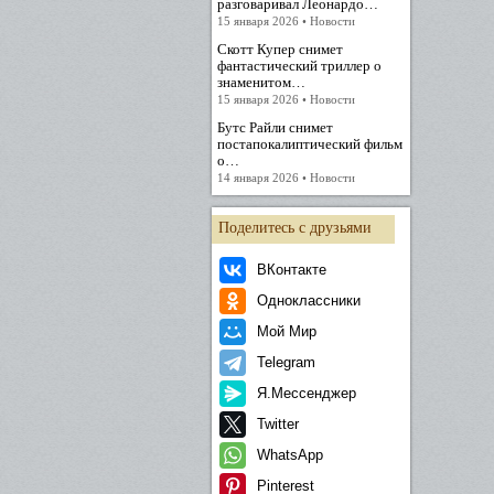
разговаривал Леонардо…
15 января 2026 • Новости
Скотт Купер снимет
фантастический триллер о
знаменитом…
15 января 2026 • Новости
Бутс Райли снимет
постапокалиптический фильм
о…
14 января 2026 • Новости
Поделитесь с друзьями
ВКонтакте
Одноклассники
Мой Мир
Telegram
Я.Мессенджер
Twitter
WhatsApp
Pinterest