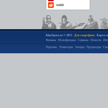
reddit
|
|
KinoSpace.ru © 2015
Для смартфона
Карта с
|
|
|
|
Фильмы
Мультфильмы
Сериалы
Новости
Инт
|
|
|
Персоны:
Режиссеры
Актеры
Продюсеры
Сце