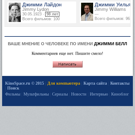
Джимми Лайдон
Джимми Уильям
Jimmy Lydon
Jimmy Williams
30.05.1923 ·
98 лет
—
Всего фильмов: 96
Всего фильмов: 100
ВАШЕ МНЕНИЕ О ЧЕЛОВЕКЕ ПО ИМЕНИ
ДЖИММИ БЕЛЛ
Комментариев еще нет. Пишите смело!
KinoSpace.ru © 2015
|
Для компьютера
|
Карта сайта
|
Контакты
|
Поиск
Фильмы
|
Мультфильмы
|
Сериалы
|
Новости
|
Интервью
|
Киноблог