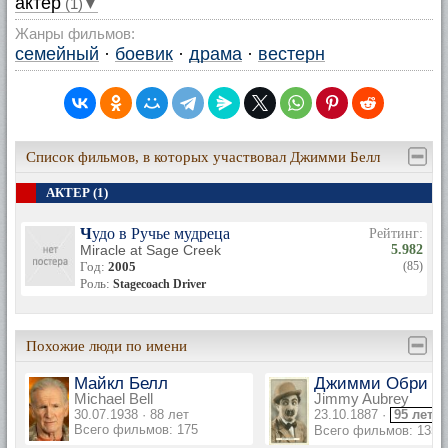
актер
(1)▼
Жанры фильмов:
семейный
·
боевик
·
драма
·
вестерн
Список фильмов, в которых участвовал Джимми Белл
АКТЕР (1)
Чудо в Ручье мудреца
Рейтинг:
Miracle at Sage Creek
5.982
Год:
2005
(85)
Роль:
Stagecoach Driver
Похожие люди по имени
Майкл Белл
Джимми Обри
Michael Bell
Jimmy Aubrey
30.07.1938 · 88 лет
23.10.1887 ·
95 лет
Всего фильмов: 175
Всего фильмов: 135