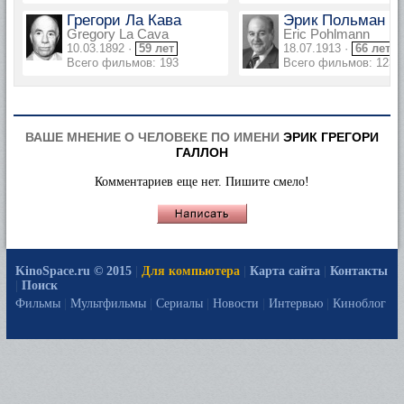
Грегори Ла Кава
Эрик Польман
Gregory La Cava
Eric Pohlmann
10.03.1892 ·
59 лет
18.07.1913 ·
66 лет
Всего фильмов: 193
Всего фильмов: 123
ВАШЕ МНЕНИЕ О ЧЕЛОВЕКЕ ПО ИМЕНИ
ЭРИК ГРЕГОРИ
ГАЛЛОН
Комментариев еще нет. Пишите смело!
KinoSpace.ru © 2015
|
Для компьютера
|
Карта сайта
|
Контакты
|
Поиск
Фильмы
|
Мультфильмы
|
Сериалы
|
Новости
|
Интервью
|
Киноблог