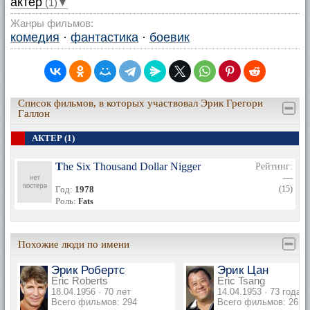
актер
(1)▼
Жанры фильмов:
комедия
·
фантастика
·
боевик
Список фильмов, в которых участвовал Эрик Грегори
Галлон
АКТЕР (1)
The Six Thousand Dollar Nigger
Рейтинг:
—
Год:
1978
(15)
Роль:
Fats
Похожие люди по имени
Эрик Робертс
Эрик Цан
Eric Roberts
Eric Tsang
18.04.1956 · 70 лет
14.04.1953 · 73 года
Всего фильмов: 294
Всего фильмов: 265