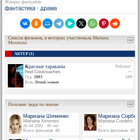
Жанры фильмов:
фантастика
·
драма
Список фильмов, в которых участвовала Mariana
Moratona
АКТЕР (1)
Красные тараканы
Рейтинг:
Red Cockroaches
—
Год:
2003
(44)
Роль:
Drunk woman
Похожие люди по имени
Мариана Шименес
Мариана Сорбер
Mariana Ximenes
Mariana Cordero
26.04.1981 · 45 лет
—
Всего фильмов: 40
Всего фильмов: 40