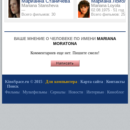
Марианна Станичева
Мариана Лойола
Mariana Stansheva
Mariana Loyola
—
02.08.1975 · 51 год
Всего фильмов: 30
Всего фильмов: 25
ВАШЕ МНЕНИЕ О ЧЕЛОВЕКЕ ПО ИМЕНИ
MARIANA
MORATONA
Комментариев еще нет. Пишите смело!
KinoSpace.ru © 2015
|
Для компьютера
|
Карта сайта
|
Контакты
|
Поиск
Фильмы
|
Мультфильмы
|
Сериалы
|
Новости
|
Интервью
|
Киноблог