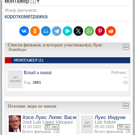
монтажер
(1)▼
Жанр фильмов:
короткометражка
Список фильмов, в которых участвовал(а) Луис
Эскобедо
МОНТАЖЕР (1)
Email a mamá
Рейтинг:
—
Год:
2005
(1)
Похожие люди по имени
Хосе Луис Лопес Васкес
Луис Индуни
José Luis López Vázquez
Luis Induni
11.03.1922 ·
87 лет
05.03.1920 ·
59 лет
Всего фильмов: 234
Всего фильмов: 185