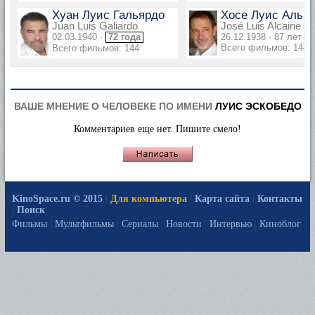
Хуан Луис Гальярдо
Хосе Луис Альк
Juan Luis Galiardo
José Luis Alcaine
02.03.1940 ·
72 года
26.12.1938 · 87 лет
Всего фильмов: 144
Всего фильмов: 144
ВАШЕ МНЕНИЕ О ЧЕЛОВЕКЕ ПО ИМЕНИ
ЛУИС ЭСКОБЕДО
Комментариев еще нет. Пишите смело!
KinoSpace.ru © 2015
|
Для компьютера
|
Карта сайта
|
Контакты
|
Поиск
Фильмы
|
Мультфильмы
|
Сериалы
|
Новости
|
Интервью
|
Киноблог