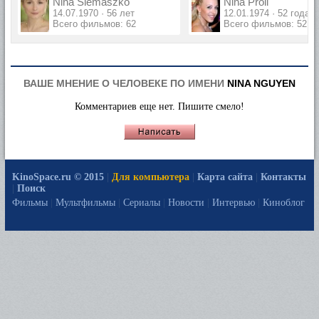
Nina Siemaszko
Nina Proll
14.07.1970 · 56 лет
12.01.1974 · 52 года
Всего фильмов: 62
Всего фильмов: 52
ВАШЕ МНЕНИЕ О ЧЕЛОВЕКЕ ПО ИМЕНИ
NINA NGUYEN
Комментариев еще нет. Пишите смело!
KinoSpace.ru © 2015
|
Для компьютера
|
Карта сайта
|
Контакты
|
Поиск
Фильмы
|
Мультфильмы
|
Сериалы
|
Новости
|
Интервью
|
Киноблог