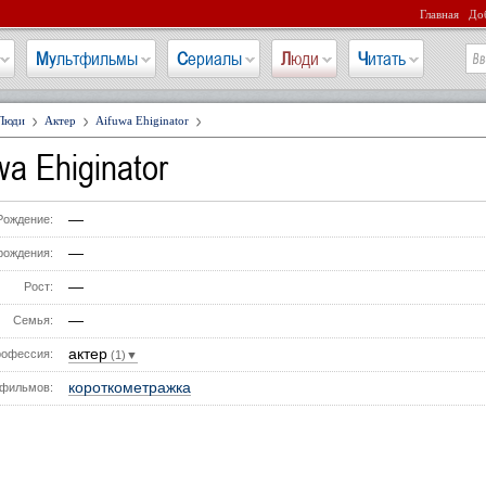
Главная
Доб
Мультфильмы
Сериалы
Люди
Читать
Люди
Актер
Aifuwa Ehiginator
wa Ehiginator
—
Рождение:
—
рождения:
—
Рост:
—
Семья:
актер
офессия:
(1)▼
короткометражка
фильмов: