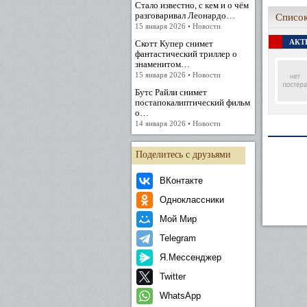
Стало известно, с кем и о чём
разговаривал Леонардо…
Список
15 января 2026 • Новости
АКТЕ
Скотт Купер снимет
фантастический триллер о
знаменитом…
15 января 2026 • Новости
Бутс Райли снимет
постапокалиптический фильм
о…
14 января 2026 • Новости
Поделитесь с друзьями
ВКонтакте
Одноклассники
Мой Мир
Telegram
Я.Мессенджер
Twitter
WhatsApp