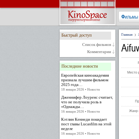
Фильмы
Главная
Быстрый доступ
Aifu
Список фильмов
Комментарии
Последние новости
Место 
Европейская киноакадемия
признала лучшим фильмом
2025 года…
18 января 2026 • Новости
Дженнифер Лоуренс считает,
Пр
что не получила роль в
«Однажды…
Жанр 
16 января 2026 • Новости
Кэтлин Кеннеди покидает
пост главы Lucasfilm на этой
неделе
16 января 2026 • Новости