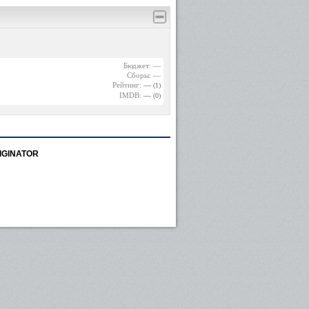
Бюджет: —
Сборы: —
Рейтинг:
—
(1)
IMDB:
—
(0)
IGINATOR