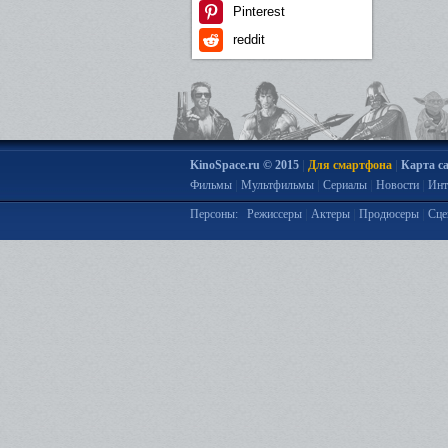
Pinterest
reddit
|
|
KinoSpace.ru © 2015
Для смартфона
Карта с
|
|
|
|
Фильмы
Мультфильмы
Сериалы
Новости
Инт
|
|
|
Персоны:
Режиссеры
Актеры
Продюсеры
Сце