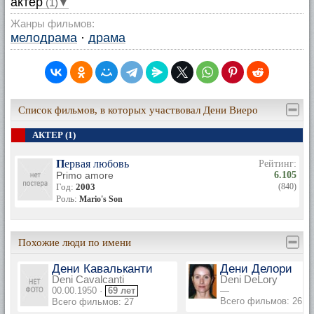
актер
(1)▼
Жанры фильмов:
мелодрама
·
драма
Список фильмов, в которых участвовал Дени Виеро
АКТЕР (1)
Первая любовь
Рейтинг:
Primo amore
6.105
Год:
2003
(840)
Роль:
Mario's Son
Похожие люди по имени
Дени Кавальканти
Дени Делори
Deni Cavalcanti
Deni DeLory
00.00.1950 ·
69 лет
—
Всего фильмов: 26
Всего фильмов: 27