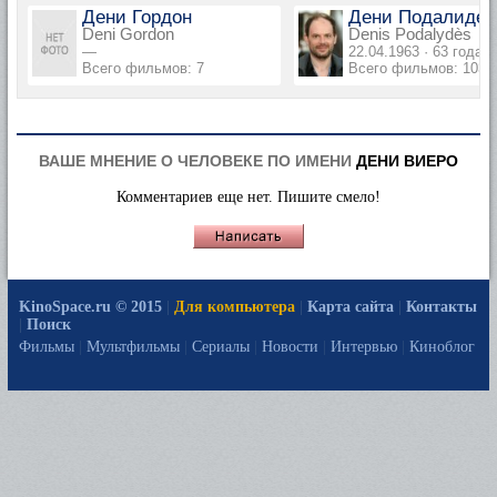
Дени Гордон
Дени Подалидес
Deni Gordon
Denis Podalydès
—
22.04.1963 · 63 года
Всего фильмов: 7
Всего фильмов: 103
ВАШЕ МНЕНИЕ О ЧЕЛОВЕКЕ ПО ИМЕНИ
ДЕНИ ВИЕРО
Комментариев еще нет. Пишите смело!
KinoSpace.ru © 2015
|
Для компьютера
|
Карта сайта
|
Контакты
|
Поиск
Фильмы
|
Мультфильмы
|
Сериалы
|
Новости
|
Интервью
|
Киноблог