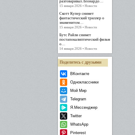
разговаривал Леонардо…
15 января 2026 • Новости
Скотт Купер снимет
фантастический триллер о
знаменитом…
15 января 2026 • Новости
Бутс Райли снимет
постапокалиптический фильм
о…
14 января 2026 • Новости
Поделитесь с друзьями
ВКонтакте
Одноклассники
Мой Мир
Telegram
Я.Мессенджер
Twitter
WhatsApp
Pinterest