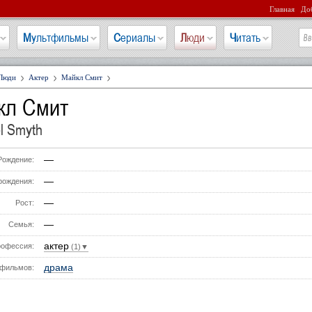
Главная
Доб
Мультфильмы
Сериалы
Люди
Читать
Люди
Актер
Майкл Смит
кл Смит
l Smyth
—
Рождение:
—
рождения:
—
Рост:
—
Семья:
актер
офессия:
(1)▼
драма
фильмов: