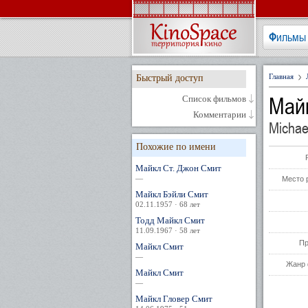
Фильмы
Главная
Быстрый доступ
Май
Список фильмов
Комментарии
Michae
Похожие по имени
Майкл Ст. Джон Смит
—
Место 
Майкл Бэйли Смит
02.11.1957 · 68 лет
Тодд Майкл Смит
11.09.1967 · 58 лет
Пр
Майкл Смит
—
Жанр 
Майкл Смит
—
Майкл Гловер Смит