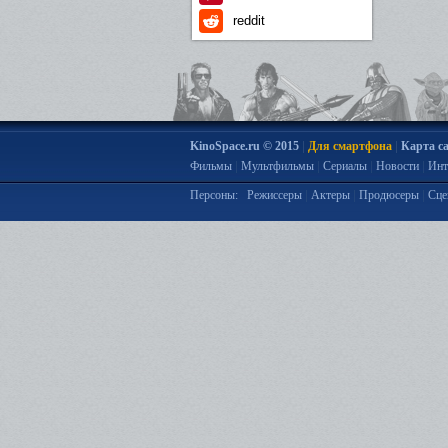
reddit
|
|
KinoSpace.ru © 2015
Для смартфона
Карта с
|
|
|
|
Фильмы
Мультфильмы
Сериалы
Новости
Инт
|
|
|
Персоны:
Режиссеры
Актеры
Продюсеры
Сце