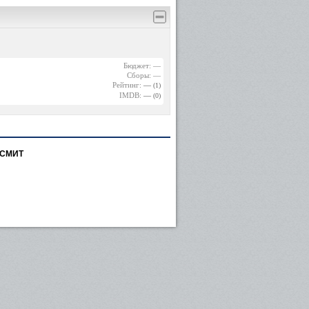
Бюджет: —
Сборы: —
Рейтинг:
—
(1)
IMDB:
—
(0)
 СМИТ