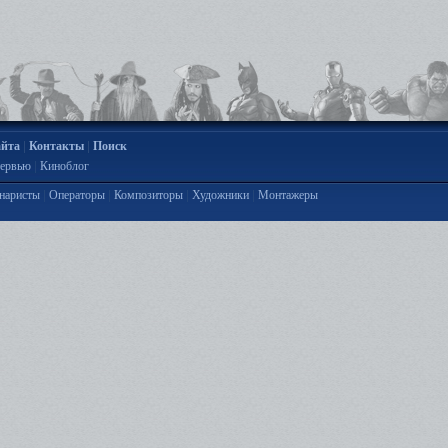
|
|
айта
Контакты
Поиск
|
ервью
Киноблог
|
|
|
|
наристы
Операторы
Композиторы
Художники
Монтажеры