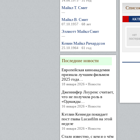
14.06.1975 · 51 год
Майкл Т. Смит
Список
—
Майкл В. Смит
АКТЕ
07.10.1957 · 68 лет
Эллиотт Майкл Смит
—
Кевин Майкл Ричардсон
25.10.1964 · 61 год
Последние новости
Европейская киноакадемия
признала лучшим фильмом
2025 года…
18 января 2026 • Новости
Дженнифер Лоуренс считает,
что не получила роль в
«Однажды…
16 января 2026 • Новости
Кэтлин Кеннеди покидает
пост главы Lucasfilm на этой
неделе
16 января 2026 • Новости
Стало известно, с кем и о чём