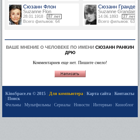
Сюзанн Флон
Сюзанн Гранде
Suzanne Flon
Suzanne Grandais
28.01.1918 ·
87 лет
14.06.1893 ·
27 лет
Всего фильмов: 64
Всего фильмов: 63
ВАШЕ МНЕНИЕ О ЧЕЛОВЕКЕ ПО ИМЕНИ
СЮЗАНН РАНКИН
ДРЮ
Комментариев еще нет. Пишите смело!
KinoSpace.ru © 2015
|
Для компьютера
|
Карта сайта
|
Контакты
|
Поиск
Фильмы
|
Мультфильмы
|
Сериалы
|
Новости
|
Интервью
|
Киноблог