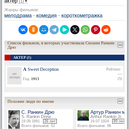
актер
(1)▼
Жанры фильмов:
мелодрама
·
комедия
·
короткометражка
Список фильмов, в которых участвовала Сюзанн Ранкин
Дрю
АКТЕР (1)
A Sweet Deception
Рейтинг:
—
Год:
1913
(5)
Похожие люди по имени
С. Ранкин Дрю
Артур Ранкин мл
S. Rankin Drew
Arthur Rankin Jr.
19.09.1891 ·
26 лет
19.07.1924 ·
89 лет
Всего фильмов: 52
Всего фильмов: 96