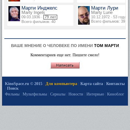
Марти Инджелс
Марти Лури
Marty Ingels
Marty Lurie
09.03.1936 ·
79 лет
10.12.1972 · 53 года
Всего фильмов: 39
Всего фильмов: 40
ВАШЕ МНЕНИЕ О ЧЕЛОВЕКЕ ПО ИМЕНИ
ТОМ МАРТИ
Комментариев еще нет. Пишите смело!
KinoSpace.ru © 2015
|
Для компьютера
|
Карта сайта
|
Контакты
|
Поиск
Фильмы
|
Мультфильмы
|
Сериалы
|
Новости
|
Интервью
|
Киноблог