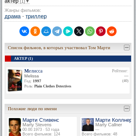
актер
(1)▼
Жанры фильмов:
драма
·
триллер
Список фильмов, в которых участвовал Том Марти
АКТЕР (1)
Мелисса
Рейтинг:
Melissa
—
Год:
1997
(40)
Роль:
Plain Clothes Detectives
Похожие люди по имени
Марти Стивенс
Марти Коллнер
Marty Stevens
Marty Callner
00.00.1973 · 53 года
—
Всего фильмов: 124
Всего фильмов: 48