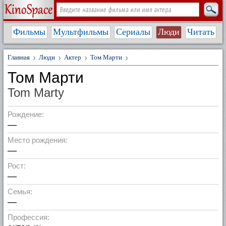
Фильмы
Мультфильмы
Сериалы
Люди
Читать
Главная
Люди
Актер
Том Марти
Том Марти
Tom Marty
Рождение:
—
Место рождения:
—
Рост:
—
Семья:
—
Профессия: