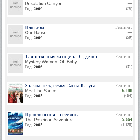
Desolation Canyon
—
Год:
2006
(76)
Наш дом
Рейтинг:
Our House
—
Год:
2006
(59)
Таинственная женщина: О, детка
Рейтинг:
Mystery Woman: Oh Baby
—
Год:
2006
(31)
Знакомьтесь, семья Санта Клауса
Рейтинг:
Meet the Santas
6.188
Год:
2005
(664)
Приключения Посейдона
Рейтинг:
The Poseidon Adventure
5.664
Год:
2005
(1 128)