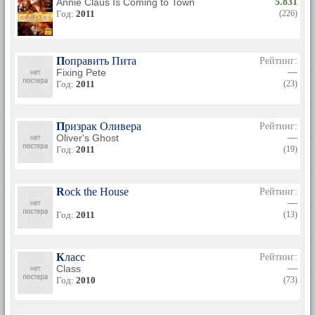
Annie Claus Is Coming to Town
5.831
Год:
2011
(226)
Поправить Пита
Рейтинг:
Fixing Pete
—
Год:
2011
(23)
Призрак Оливера
Рейтинг:
Oliver's Ghost
—
Год:
2011
(19)
Rock the House
Рейтинг:
—
Год:
2011
(13)
Класс
Рейтинг:
Class
—
Год:
2010
(73)