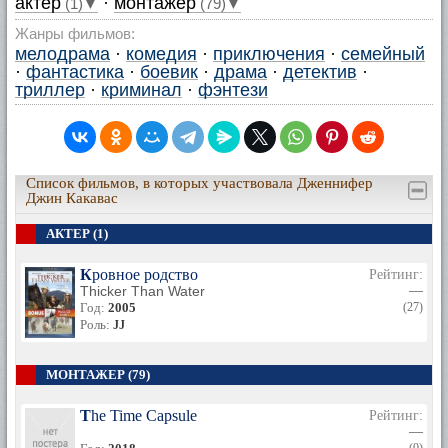
актер
·
монтажер
(1)▼
(79)▼
Жанры фильмов:
мелодрама
·
комедия
·
приключения
·
семейный
·
фантастика
·
боевик
·
драма
·
детектив
·
триллер
·
криминал
·
фэнтези
Список фильмов, в которых участвовала Дженнифер
Джин Какавас
АКТЕР (1)
Кровное родство
Рейтинг:
Thicker Than Water
—
Год:
2005
(27)
Роль:
JJ
МОНТАЖЕР (79)
The Time Capsule
Рейтинг:
—