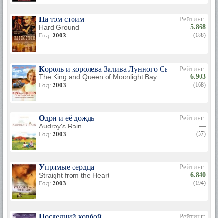
На том стоим
Рейтинг:
Hard Ground
5.868
Год:
2003
(188)
Король и королева Залива Лунного Света
Рейтинг:
The King and Queen of Moonlight Bay
6.903
Год:
2003
(168)
Одри и её дождь
Рейтинг:
Audrey's Rain
—
Год:
2003
(57)
Упрямые сердца
Рейтинг:
Straight from the Heart
6.840
Год:
2003
(194)
Последний ковбой
Рейтинг: