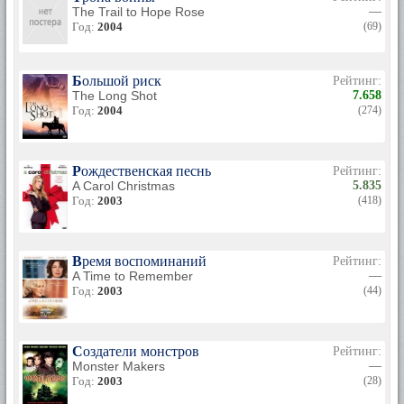
The Trail to Hope Rose
—
Год:
2004
(69)
Большой риск
Рейтинг:
The Long Shot
7.658
Год:
2004
(274)
Рождественская песнь
Рейтинг:
A Carol Christmas
5.835
Год:
2003
(418)
Время воспоминаний
Рейтинг:
A Time to Remember
—
Год:
2003
(44)
Создатели монстров
Рейтинг:
Monster Makers
—
Год:
2003
(28)