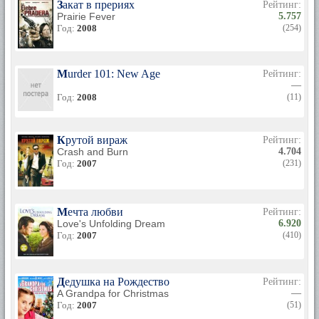
Закат в прериях
Рейтинг:
Prairie Fever
5.757
Год:
2008
(254)
Murder 101: New Age
Рейтинг:
—
Год:
2008
(11)
Крутой вираж
Рейтинг:
Crash and Burn
4.704
Год:
2007
(231)
Мечта любви
Рейтинг:
Love's Unfolding Dream
6.920
Год:
2007
(410)
Дедушка на Рождество
Рейтинг:
A Grandpa for Christmas
—
Год:
2007
(51)