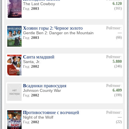
The Last Cowboy
6.120
Год:
2003
(161)
Хозяин горы 2: Черное золото
Рейтинг:
Gentle Ben 2: Danger on the Mountain
—
Год:
2003
(66)
Санта младший
Рейтинг:
Santa, Jr.
5.880
Год:
2002
(246)
Всадники правосудия
Рейтинг:
Johnson County War
6.409
Год:
2002
(199)
Противостояние с волчицей
Рейтинг:
Night of the Wolf
—
Год:
2002
(22)