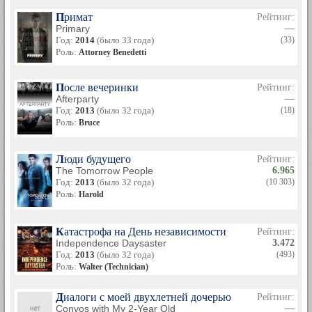
Примат
Рейтинг:
Primary
—
Год:
2014
(было 33 года)
(33)
Роль:
Attorney Benedetti
После вечеринки
Рейтинг:
Afterparty
—
Год:
2013
(было 32 года)
(18)
Роль:
Bruce
Люди будущего
Рейтинг:
The Tomorrow People
6.965
Год:
2013
(было 32 года)
(10 303)
Роль:
Harold
Катастрофа на День независимости
Рейтинг:
Independence Daysaster
3.472
Год:
2013
(было 32 года)
(493)
Роль:
Walter (Technician)
Диалоги с моей двухлетней дочерью
Рейтинг:
Convos with My 2-Year Old
—