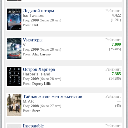
Ледяной шторм
Рейтинг:
Ice Twisters
4.422
Год:
2009
(было 28 лет)
(1 291)
Роль:
Phil
Vизитеры
Рейтинг:
V
7.099
Год:
2009
(было 28 лет)
(25 405)
Роль:
Alex Caruso
Остров Харпера
Рейтинг:
Harper's Island
7.385
Год:
2009
(было 28 лет)
(14 290)
Роль:
Deputy Lillis
Тайная жизнь жен хоккеистов
Рейтинг:
M.V.P.
—
Год:
2008
(было 27 лет)
(45)
Роль:
Steve
Inseparable
Рейтинг: