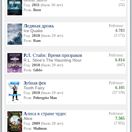
Ghost Storm
Год:
2011
(было 30 лет)
(52)
Роль:
Brett
Ледяная дрожь
Рейтинг:
Ice Quake
4.783
Год:
2010
(было 29 лет)
(3 172)
Роль:
Ram
Р.Л. Стайн: Время призраков
Рейтинг:
R.L. Stine's The Haunting Hour
6.814
Год:
2010
(было 29 лет)
(647)
Роль:
Gibbs
Зубная фея
Рейтинг:
Tooth Fairy
6.105
Год:
2010
(было 29 лет)
(57 570)
Роль:
Poltergeist Man
Алиса в стране чудес
Рейтинг:
Alice
7.565
Год:
2009
(было 28 лет)
(7 052)
Роль:
Mailman