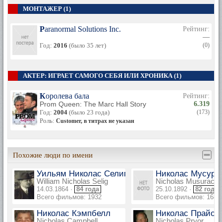
МОНТАЖЕР (1)
Paranormal Solutions Inc.
Рейтинг:
—
Год:
2016
(было 35 лет)
(0)
АКТЕР: ИГРАЕТ САМОГО СЕБЯ ИЛИ ХРОНИКА (1)
Королева бала
Рейтинг:
Prom Queen: The Marc Hall Story
6.319
Год:
2004
(было 23 года)
(173)
Роль:
Customer, в титрах не указан
Похожие люди по имени
Уильям Николас Селиг
Николас Мусура
William Nicholas Selig
Nicholas Musuraca
14.03.1864 ·
84 года
25.10.1892 ·
82 года
Всего фильмов: 1932
Всего фильмов: 168
Николас Кэмпбелл
Николас Прайор
Nicholas Campbell
Nicholas Pryor