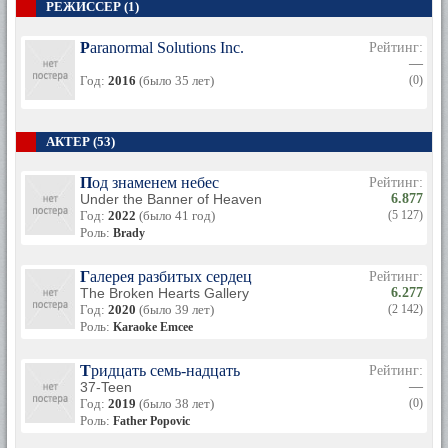
РЕЖИССЕР (1)
Paranormal Solutions Inc.
Рейтинг:
—
Год:
2016
(было 35 лет)
(0)
АКТЕР (53)
Под знаменем небес
Рейтинг:
Under the Banner of Heaven
6.877
Год:
2022
(было 41 год)
(5 127)
Роль:
Brady
Галерея разбитых сердец
Рейтинг:
The Broken Hearts Gallery
6.277
Год:
2020
(было 39 лет)
(2 142)
Роль:
Karaoke Emcee
Тридцать семь-надцать
Рейтинг:
37-Teen
—
Год:
2019
(было 38 лет)
(0)
Роль:
Father Popovic