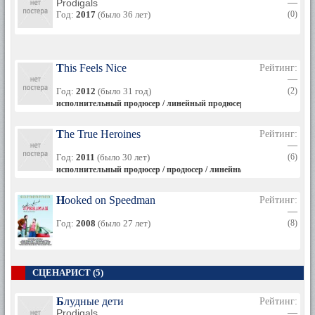
Prodigals
—
Год:
2017
(было 36 лет)
(0)
This Feels Nice
Рейтинг:
—
Год:
2012
(было 31 год)
(2)
исполнительный продюсер / линейный продюсер / продюсер
The True Heroines
Рейтинг:
—
Год:
2011
(было 30 лет)
(6)
исполнительный продюсер / продюсер / линейный продюсер (6 эпиз
Hooked on Speedman
Рейтинг:
—
Год:
2008
(было 27 лет)
(8)
СЦЕНАРИСТ (5)
Блудные дети
Рейтинг:
Prodigals
—