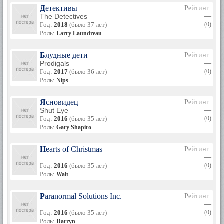
Детективы
Рейтинг:
The Detectives
—
Год:
2018
(было 37 лет)
(0)
Роль:
Larry Laundreau
Блудные дети
Рейтинг:
Prodigals
—
Год:
2017
(было 36 лет)
(0)
Роль:
Nips
Ясновидец
Рейтинг:
Shut Eye
—
Год:
2016
(было 35 лет)
(0)
Роль:
Gary Shapiro
Hearts of Christmas
Рейтинг:
—
Год:
2016
(было 35 лет)
(0)
Роль:
Walt
Paranormal Solutions Inc.
Рейтинг:
—
Год:
2016
(было 35 лет)
(0)
Роль:
Darryn