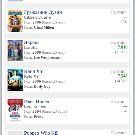
Гражданин Дуэйн
Рейтинг:
Citizen Duane
—
Год:
2006
(было 25 лет)
(31)
Роль:
Chad Milton
Эврика
Рейтинг:
Eureka
7.816
Год:
2006
(было 25 лет)
(11 092)
Роль:
Leo Weinbrenner
Кайл XY
Рейтинг:
Kyle XY
7.548
Год:
2006
(было 25 лет)
(14 920)
Роль:
Burly Guy
Ивел Нивел
Рейтинг:
Evel Knievel
—
Год:
2004
(было 23 года)
(64)
Роль:
Priest
Puppets Who Kill
Рейтинг: