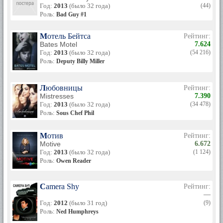
Год:
2013
(было 32 года)
(44)
Роль:
Bad Guy #1
Мотель Бейтса
Рейтинг:
Bates Motel
7.624
Год:
2013
(было 32 года)
(54 216)
Роль:
Deputy Billy Miller
Любовницы
Рейтинг:
Mistresses
7.390
Год:
2013
(было 32 года)
(34 478)
Роль:
Sous Chef Phil
Мотив
Рейтинг:
Motive
6.672
Год:
2013
(было 32 года)
(1 124)
Роль:
Owen Reader
Camera Shy
Рейтинг:
—
Год:
2012
(было 31 год)
(9)
Роль:
Ned Humphreys