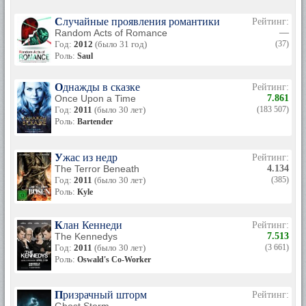
Случайные проявления романтики
Рейтинг:
Random Acts of Romance
—
Год:
2012
(было 31 год)
(37)
Роль:
Saul
Однажды в сказке
Рейтинг:
Once Upon a Time
7.861
Год:
2011
(было 30 лет)
(183 507)
Роль:
Bartender
Ужас из недр
Рейтинг:
The Terror Beneath
4.134
Год:
2011
(было 30 лет)
(385)
Роль:
Kyle
Клан Кеннеди
Рейтинг:
The Kennedys
7.513
Год:
2011
(было 30 лет)
(3 661)
Роль:
Oswald's Co-Worker
Призрачный шторм
Рейтинг:
—