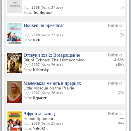
—
Год:
2008
(было 27 лет)
(7)
Роль:
Ted Heptner
Hooked on Speedman
Рейтинг:
—
Год:
2008
(было 27 лет)
(8)
Роль:
Nick
Отзвуки эха 2: Возвращение
Рейтинг:
Stir of Echoes: The Homecoming
4.603
Год:
2007
(было 26 лет)
(408)
Роль:
Kablinsky
Маленькая мечеть в прериях
Рейтинг:
Little Mosque on the Prairie
—
Год:
2007
(было 26 лет)
(26)
Роль:
Reporter
Афроитальянец
Рейтинг:
Homie Spumoni
—
Год:
2006
(было 25 лет)
(64)
Роль:
Valet #2