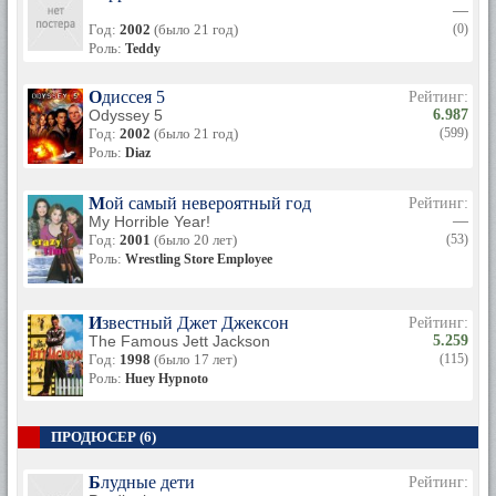
—
Год:
2002
(было 21 год)
(0)
Роль:
Teddy
Одиссея 5
Рейтинг:
Odyssey 5
6.987
Год:
2002
(было 21 год)
(599)
Роль:
Diaz
Мой самый невероятный год
Рейтинг:
My Horrible Year!
—
Год:
2001
(было 20 лет)
(53)
Роль:
Wrestling Store Employee
Известный Джет Джексон
Рейтинг:
The Famous Jett Jackson
5.259
Год:
1998
(было 17 лет)
(115)
Роль:
Huey Hypnoto
ПРОДЮСЕР (6)
Блудные дети
Рейтинг: