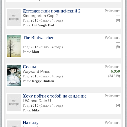
Детсадовский полицейский 2
Рейтинг:
Kindergarten Cop 2
—
Год:
2015
(было 34 года)
(0)
Роль:
Hot Single Dad
The Birdwatcher
Рейтинг:
—
Год:
2015
(было 34 года)
(9)
Роль:
Matt
Сосны
Рейтинг:
Wayward Pines
6.950
Год:
2015
(было 34 года)
(34 319)
Роль:
Reggie Hudson
Хочу пойти с тобой на свидание
Рейтинг:
I Wanna Date U
—
Год:
2015
(было 34 года)
(4)
Роль:
Mike
На виду
Рейтинг: