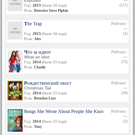
Exposed
—
Год:
2015
(было 34 года)
(117)
Роль:
Detective Steve Pipkin
The Trap
Рейтинг:
—
Год:
2015
(было 34 года)
(1)
Роль:
Alex
Что за идиот
Рейтинг:
What an Idiot
—
Год:
2014
(было 33 года)
(72)
Роль:
Charlie
Рождественский хвост
Рейтинг:
Christmas Tail
—
Год:
2014
(было 33 года)
(18)
Роль:
Brendon Lutz
Songs She Wrote About People She Knows
Рейтинг:
—
Год:
2014
(было 33 года)
(2)
Роль:
Tony