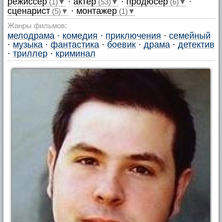
режиссер
·
актер
·
продюсер
·
(1)▼
(53)▼
(6)▼
сценарист
·
монтажер
(5)▼
(1)▼
Жанры фильмов:
мелодрама
·
комедия
·
приключения
·
семейный
·
музыка
·
фантастика
·
боевик
·
драма
·
детектив
·
триллер
·
криминал