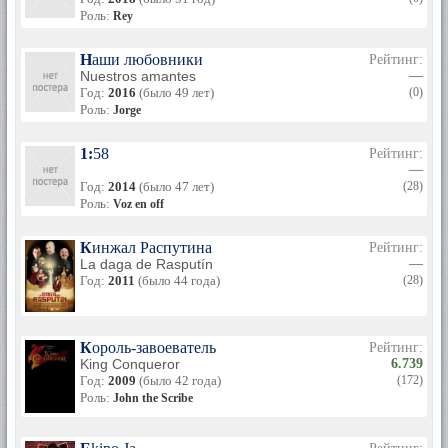
Роль:
Rey
Наши любовники
Рейтинг:
Nuestros amantes
—
Год:
2016
(было 49 лет)
(0)
Роль:
Jorge
1:58
Рейтинг:
—
Год:
2014
(было 47 лет)
(28)
Роль:
Voz en off
Кинжал Распутина
Рейтинг:
La daga de Rasputín
—
Год:
2011
(было 44 года)
(28)
Король-завоеватель
Рейтинг:
King Conqueror
6.739
Год:
2009
(было 42 года)
(172)
Роль:
John the Scribe