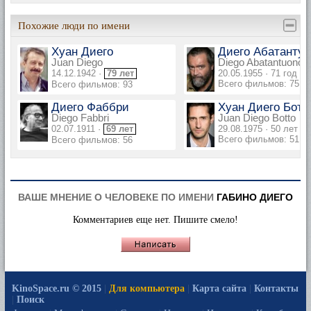
Похожие люди по имени
Хуан Диего
Диего Абатантуо
Juan Diego
Diego Abatantuono
14.12.1942 ·
79 лет
20.05.1955 · 71 год
Всего фильмов: 75
Всего фильмов: 93
Диего Фаббри
Хуан Диего Ботт
Diego Fabbri
Juan Diego Botto
02.07.1911 ·
69 лет
29.08.1975 · 50 лет
Всего фильмов: 51
Всего фильмов: 56
ВАШЕ МНЕНИЕ О ЧЕЛОВЕКЕ ПО ИМЕНИ
ГАБИНО ДИЕГО
Комментариев еще нет. Пишите смело!
KinoSpace.ru © 2015
|
Для компьютера
|
Карта сайта
|
Контакты
|
Поиск