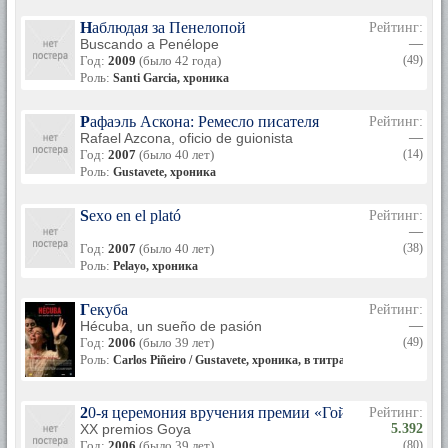
Наблюдая за Пенелопой
Рейтинг:
Buscando a Penélope
—
Год:
2009
(было 42 года)
(49)
Роль:
Santi Garcia, хроника
Рафаэль Аскона: Ремесло писателя
Рейтинг:
Rafael Azcona, oficio de guionista
—
Год:
2007
(было 40 лет)
(14)
Роль:
Gustavete, хроника
Sexo en el plató
Рейтинг:
—
Год:
2007
(было 40 лет)
(38)
Роль:
Pelayo, хроника
Гекуба
Рейтинг:
Hécuba, un sueño de pasión
—
Год:
2006
(было 39 лет)
(49)
Роль:
Carlos Piñeiro / Gustavete, хроника, в титрах не указан
20-я церемония вручения премии «Гойя»
Рейтинг:
XX premios Goya
5.392
Год:
2006
(было 39 лет)
(80)