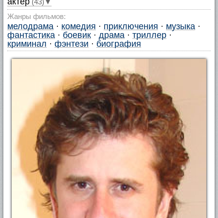
актер
(43)▼
Жанры фильмов:
мелодрама
·
комедия
·
приключения
·
музыка
·
фантастика
·
боевик
·
драма
·
триллер
·
криминал
·
фэнтези
·
биография