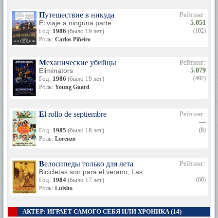
Путешествие в никуда
Рейтинг:
El viaje a ninguna parte
5.051
Год:
1986
(было 19 лет)
(102)
Роль:
Carlos Piñeiro
Механические убийцы
Рейтинг:
Eliminators
5.079
Год:
1986
(было 19 лет)
(492)
Роль:
Young Guard
El rollo de septiembre
Рейтинг:
—
Год:
1985
(было 18 лет)
(8)
Роль:
Lorenzo
Велосипеды только для лета
Рейтинг:
Bicicletas son para el verano, Las
—
Год:
1984
(было 17 лет)
(60)
Роль:
Luisito
АКТЕР: ИГРАЕТ САМОГО СЕБЯ ИЛИ ХРОНИКА (14)