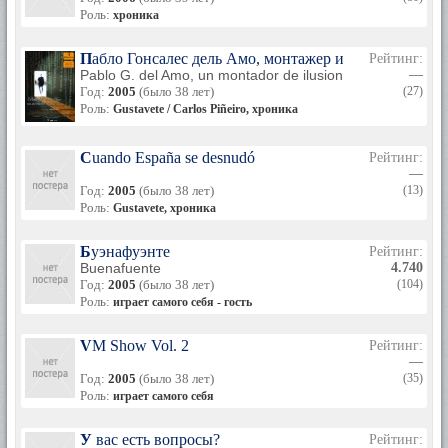
Роль:
хроника
Пабло Гонсалес дель Амо, монтажер иллюзий
Рейтинг:
Pablo G. del Amo, un montador de ilusiones
—
Год:
2005
(было 38 лет)
(27)
Роль:
Gustavete / Carlos Piñeiro, хроника
Cuando España se desnudó
Рейтинг:
—
Год:
2005
(было 38 лет)
(13)
Роль:
Gustavete, хроника
Буэнафуэнте
Рейтинг:
Buenafuente
4.740
Год:
2005
(было 38 лет)
(104)
Роль:
играет самого себя - гость
VM Show Vol. 2
Рейтинг:
—
Год:
2005
(было 38 лет)
(35)
Роль:
играет самого себя
У вас есть вопросы?
Рейтинг: