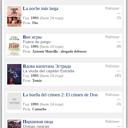
La noche más larga
Рейтинг:
—
Год:
1991
(было 24 года)
(5)
Роль:
Fito
Вне игры
Рейтинг:
Fuera de juego
—
Год:
1991
(было 24 года)
(8)
Роль:
Antonio Mancilla - abogado defensor
Вдова капитана Эстрада
Рейтинг:
La viuda del capitán Estrada
—
Год:
1991
(было 24 года)
(42)
Роль:
Tomás
La huella del crimen 2: El crimen de Don Benito
Рейтинг:
—
Год:
1991
(было 24 года)
(3)
Роль:
Camacho
Паршивая овца
Рейтинг:
Ovejas negras
—