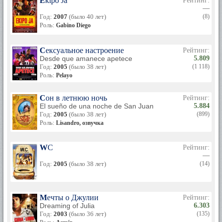
Ekipo Ja
Рейтинг:
—
Год:
2007
(было 40 лет)
(8)
Роль:
Gabino Diego
Сексуальное настроение
Рейтинг:
Desde que amanece apetece
5.809
Год:
2005
(было 38 лет)
(1 118)
Роль:
Pelayo
Сон в летнюю ночь
Рейтинг:
El sueño de una noche de San Juan
5.884
Год:
2005
(было 38 лет)
(899)
Роль:
Lisandro, озвучка
WC
Рейтинг:
—
Год:
2005
(было 38 лет)
(14)
Мечты о Джулии
Рейтинг:
Dreaming of Julia
6.303
Год:
2003
(было 36 лет)
(135)