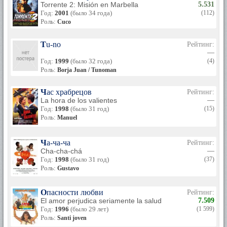
Torrente 2: Misión en Marbella
5.531
Год:
2001
(было 34 года)
(112)
Роль:
Cuco
Tu-no
Рейтинг:
—
Год:
1999
(было 32 года)
(4)
Роль:
Borja Juan / Tunoman
Час храбрецов
Рейтинг:
La hora de los valientes
—
Год:
1998
(было 31 год)
(15)
Роль:
Manuel
Ча-ча-ча
Рейтинг:
Cha-cha-chá
—
Год:
1998
(было 31 год)
(37)
Роль:
Gustavo
Опасности любви
Рейтинг:
El amor perjudica seriamente la salud
7.509
Год:
1996
(было 29 лет)
(1 599)
Роль:
Santi joven