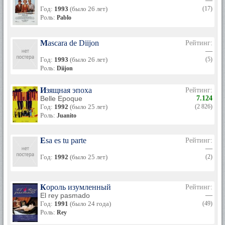
—
Год:
1993
(было 26 лет)
(17)
Роль:
Pablo
Mascara de Diijon
Рейтинг:
—
Год:
1993
(было 26 лет)
(5)
Роль:
Diijon
Изящная эпоха
Рейтинг:
Belle Epoque
7.124
Год:
1992
(было 25 лет)
(2 826)
Роль:
Juanito
Esa es tu parte
Рейтинг:
—
Год:
1992
(было 25 лет)
(2)
Король изумленный
Рейтинг:
El rey pasmado
—
Год:
1991
(было 24 года)
(49)
Роль:
Rey