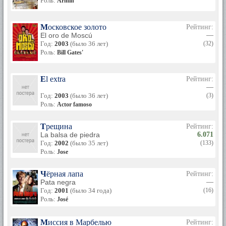
Роль:
Armín
Московское золото
Рейтинг:
El oro de Moscú
—
Год:
2003
(было 36 лет)
(32)
Роль:
Bill Gates'
El extra
Рейтинг:
—
Год:
2003
(было 36 лет)
(3)
Роль:
Actor famoso
Трещина
Рейтинг:
La balsa de piedra
6.071
Год:
2002
(было 35 лет)
(133)
Роль:
Jose
Чёрная лапа
Рейтинг:
Pata negra
—
Год:
2001
(было 34 года)
(16)
Роль:
José
Миссия в Марбелью
Рейтинг: