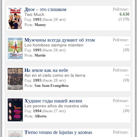
Двое – это слишком
Рейтинг:
Two Much
6.630
Год:
1995
(было 28 лет)
(3 379)
Роль:
Manny
Мужчины всегда думают об этом
Рейтинг:
Los hombres siempre mienten
—
Год:
1995
(было 28 лет)
(20)
Роль:
Martín
На земле как на небе
Рейтинг:
Así en el cielo como en la tierra
—
Год:
1995
(было 28 лет)
(18)
Роль:
San Juan Evangelista
Худшие годы нашей жизни
Рейтинг:
Los peores años de nuestra vida
—
Год:
1994
(было 27 лет)
(20)
Роль:
Alberto
Tierno verano de lujurias y azoteas
Рейтинг: