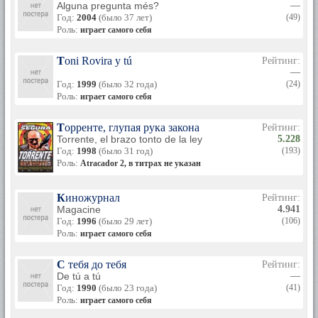
Alguna pregunta més?
—
Год:
2004
(было 37 лет)
(49)
Роль:
играет самого себя
Toni Rovira y tú
Рейтинг:
—
Год:
1999
(было 32 года)
(24)
Роль:
играет самого себя
Торренте, глупая рука закона
Рейтинг:
Torrente, el brazo tonto de la ley
5.228
Год:
1998
(было 31 год)
(193)
Роль:
Atracador 2, в титрах не указан
Киножурнал
Рейтинг:
Magacine
4.941
Год:
1996
(было 29 лет)
(106)
Роль:
играет самого себя
С тебя до тебя
Рейтинг:
De tú a tú
—
Год:
1990
(было 23 года)
(41)
Роль:
играет самого себя