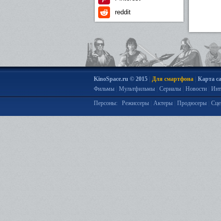
reddit
|
|
KinoSpace.ru © 2015
Для смартфона
Карта с
|
|
|
|
Фильмы
Мультфильмы
Сериалы
Новости
Инт
|
|
|
Персоны:
Режиссеры
Актеры
Продюсеры
Сце