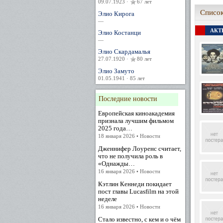
09.07.1923 ·
67 лет
Список
Элио Кирога
—
АКТЕ
Элио Костанци
—
Элио Скардамалья
27.07.1920 ·
80 лет
Элио Замуто
01.05.1941 · 85 лет
Последние новости
Европейская киноакадемия
признала лучшим фильмом
2025 года…
18 января 2026 • Новости
Дженнифер Лоуренс считает,
что не получила роль в
«Однажды…
16 января 2026 • Новости
Кэтлин Кеннеди покидает
пост главы Lucasfilm на этой
неделе
16 января 2026 • Новости
Стало известно, с кем и о чём