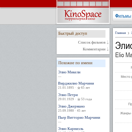
Фильмы
Главная
Быстрый доступ
Эли
Список фильмов
Комментарии
Elio Ma
Похожие по имени
Элио Микели
—
Место 
Вирджилио Марчини
21.01.1895 ·
65 лет
Элио Петри
29.01.1929 ·
53 года
Пр
Элио Джермано
25.09.1980 · 45 лет
Жанры 
Пьер Витторио Марчини
—
Элио Карниэль