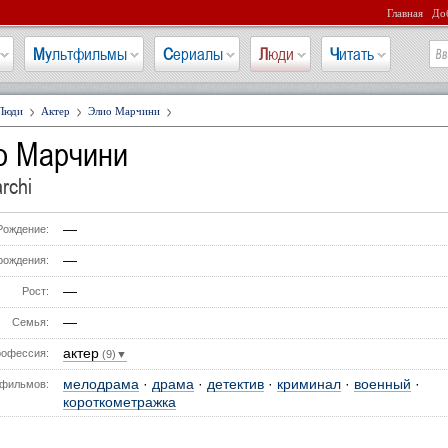
Главная
Доб
Мультфильмы
Сериалы
Люди
Читать
Люди
Актер
Элио Марчини
о Марчини
rchi
—
Рождение:
—
рождения:
—
Рост:
—
Семья:
актер
офессия:
(9)▼
мелодрама
·
драма
·
детектив
·
криминал
·
военный
·
фильмов:
короткометражка