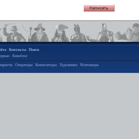
|
|
айта
Контакты
Поиск
|
ервью
Киноблог
|
|
|
|
наристы
Операторы
Композиторы
Художники
Монтажеры