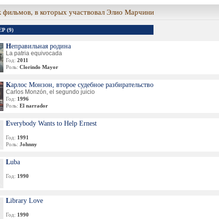
 фильмов, в которых участвовал Элио Марчини
Р (9)
Неправильная родина
La patria equivocada
Год:
2011
Роль:
Clorindo Mayor
Карлос Монзон, второе судебное разбирательство
Carlos Monzón, el segundo juicio
Год:
1996
Роль:
El narrador
Everybody Wants to Help Ernest
Год:
1991
Роль:
Johnny
Luba
Год:
1990
Library Love
Год:
1990