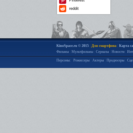
Pinterest
reddit
|
|
KinoSpace.ru © 2015
Для смартфона
Карта с
|
|
|
|
Фильмы
Мультфильмы
Сериалы
Новости
Инт
|
|
|
Персоны:
Режиссеры
Актеры
Продюсеры
Сце