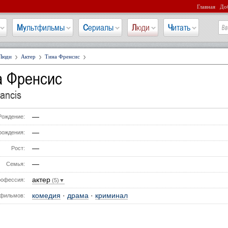
Главная
Доб
Мультфильмы
Сериалы
Люди
Читать
Люди
Актер
Тина Френсис
а Френсис
rancis
—
Рождение:
—
рождения:
—
Рост:
—
Семья:
актер
офессия:
(5)▼
комедия
·
драма
·
криминал
фильмов: