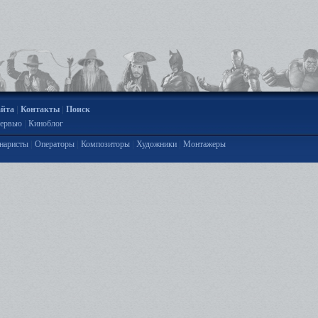
|
|
айта
Контакты
Поиск
|
ервью
Киноблог
|
|
|
|
наристы
Операторы
Композиторы
Художники
Монтажеры