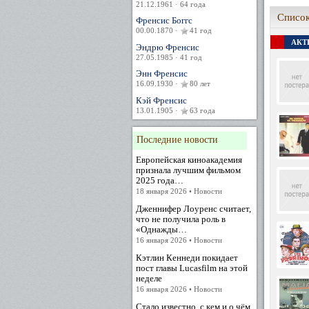
21.12.1961 · 64 года
Список
Френсис Боггс
00.00.1870 ·
41 год
АКТЕ
Эндрю Френсис
27.05.1985 · 41 год
Энн Френсис
16.09.1930 ·
80 лет
Кэй Френсис
13.01.1905 ·
63 года
Последние новости
Европейская киноакадемия
признала лучшим фильмом
2025 года…
18 января 2026 • Новости
Дженнифер Лоуренс считает,
что не получила роль в
«Однажды…
16 января 2026 • Новости
Кэтлин Кеннеди покидает
пост главы Lucasfilm на этой
неделе
16 января 2026 • Новости
Стало известно, с кем и о чём