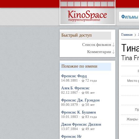
Фильмы
Главная
Быстрый доступ
Тин
Список фильмов
Комментарии
Tina F
Похожие по имени
Френсис Форд
14.08.1881 ·
72 года
Место 
Алек Б. Френсис
02.12.1867 ·
66 лет
Френсис Дж. Грэндон
00.00.1879 ·
50 лет
Пр
Френсис К. Бушмен
10.01.1883 ·
83 года
Жанры 
Джон Френсис Диллон
13.07.1884 ·
49 лет
Френсис Нг