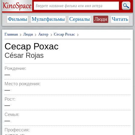
Фильмы
Мультфильмы
Сериалы
Люди
Читать
Главная
Люди
Актер
Сесар Рохас
Сесар Рохас
César Rojas
Рождение:
—
Место рождения:
—
Рост:
—
Семья:
—
Профессия: