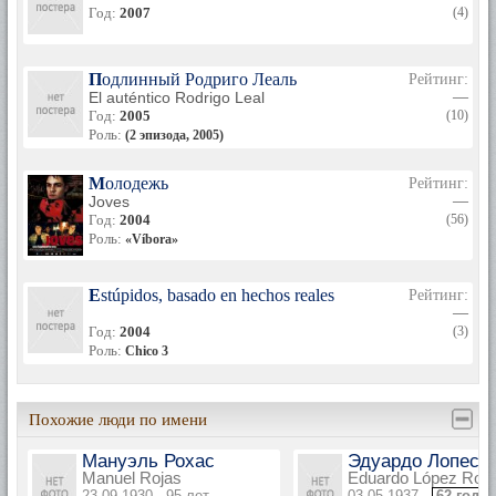
Год:
2007
(4)
Подлинный Родриго Леаль
Рейтинг:
El auténtico Rodrigo Leal
—
Год:
2005
(10)
Роль:
(2 эпизода, 2005)
Молодежь
Рейтинг:
Joves
—
Год:
2004
(56)
Роль:
«Víbora»
Estúpidos, basado en hechos reales
Рейтинг:
—
Год:
2004
(3)
Роль:
Chico 3
Похожие люди по имени
Мануэль Рохас
Эдуардо Лопес 
Manuel Rojas
Eduardo López Roja
23.09.1930 · 95 лет
03.05.1937 ·
62 года