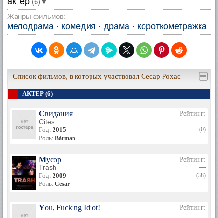
актер
(6)▼
Жанры фильмов:
мелодрама
·
комедия
·
драма
·
короткометражка
Список фильмов, в которых участвовал Сесар Рохас
АКТЕР (6)
Свидания
Рейтинг:
Cites
—
Год:
2015
(0)
Роль:
Bàrman
Мусор
Рейтинг:
Trash
—
Год:
2009
(38)
Роль:
César
You, Fucking Idiot!
Рейтинг:
—