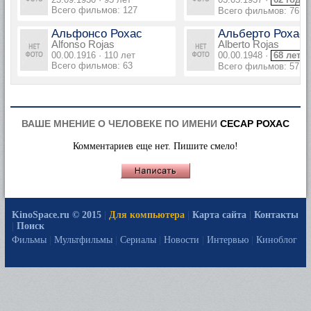
Всего фильмов: 127
Всего фильмов: 76
Альфонсо Рохас
Альберто Рохас
Alfonso Rojas
Alberto Rojas
00.00.1916 · 110 лет
00.00.1948 ·
68 лет
Всего фильмов: 63
Всего фильмов: 57
ВАШЕ МНЕНИЕ О ЧЕЛОВЕКЕ ПО ИМЕНИ
СЕСАР РОХАС
Комментариев еще нет. Пишите смело!
KinoSpace.ru © 2015
|
Для компьютера
|
Карта сайта
|
Контакты
|
Поиск
Фильмы
|
Мультфильмы
|
Сериалы
|
Новости
|
Интервью
|
Киноблог