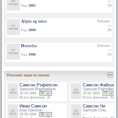
—
Год:
2002
(2)
Alipin ng tukso
Рейтинг:
—
Год:
2000
(0)
Donselya
Рейтинг:
—
Год:
1986
(1)
Похожие люди по имени
Самсон Рэфелсон
Самсон Файнзил
Samson Raphaelson
Samson Fainsilber
30.03.1894 ·
89 лет
18.06.1904 ·
79 лет
Всего фильмов: 35
Всего фильмов: 35
Иван Самсон
Самсон Чи
Ivan Samson
Samson Chiu
28.08.1894 ·
68 лет
—