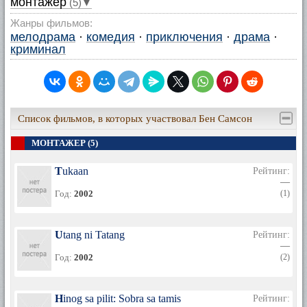
монтажер
(5)▼
Жанры фильмов:
мелодрама
·
комедия
·
приключения
·
драма
·
криминал
Список фильмов, в которых участвовал Бен Самсон
МОНТАЖЕР (5)
Tukaan
Рейтинг:
—
Год:
2002
(1)
Utang ni Tatang
Рейтинг:
—
Год:
2002
(2)
Hinog sa pilit: Sobra sa tamis
Рейтинг: