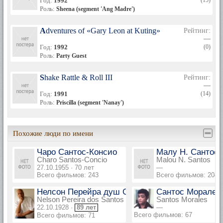
Год:
1992
(15)
Роль:
Sheena (segment 'Ang Madre')
Adventures of «Gary Leon at Kuting»
Рейтинг:
—
Год:
1992
(0)
Роль:
Party Guest
Shake Rattle & Roll III
Рейтинг:
—
Год:
1991
(14)
Роль:
Priscilla (segment 'Nanay')
Похожие люди по имени
Чаро Сантос-Консио
Малу Н. Сантос
Charo Santos-Concio
Malou N. Santos
27.10.1955 · 70 лет
—
Всего фильмов: 243
Всего фильмов: 204
Нелсон Перейра душ Сантуш
Сантос Моралес
Nelson Pereira dos Santos
Santos Morales
22.10.1928 ·
89 лет
—
Всего фильмов: 67
Всего фильмов: 71