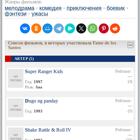
Жанры фильмов:
мелодрама
·
комедия
·
приключения
·
боевик
·
фэнтези
·
ужасы
Список фильмов, в которых участвовала Fame de los
Santos
АКТЕР (5)
Super Ranger Kids
Рейтинг:
—
Год:
1997
(3)
Роль:
Ana
Dugo ng panday
Рейтинг:
—
Год:
1993
(1)
Shake Rattle & Roll IV
Рейтинг:
—