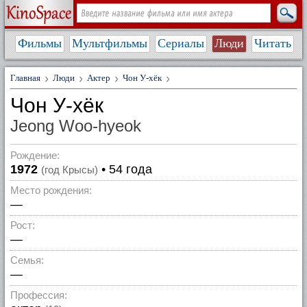
Фильмы
Мультфильмы
Сериалы
Люди
Читать
Главная
Люди
Актер
Чон У-хёк
Чон У-хёк
Jeong Woo-hyeok
Рождение:
1972
• 54 года
(год Крысы)
Место рождения:
—
Рост:
—
Семья:
—
Профессия: