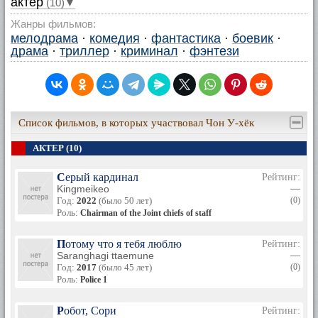
актер
(10)▼
Жанры фильмов:
мелодрама
·
комедия
·
фантастика
·
боевик
·
драма
·
триллер
·
криминал
·
фэнтези
Список фильмов, в которых участвовал Чон У-хёк
АКТЕР (10)
Серый кардинал
Рейтинг:
Kingmeikeo
—
Год:
2022
(было 50 лет)
(0)
Роль:
Chairman of the Joint chiefs of staff
Потому что я тебя люблю
Рейтинг:
Saranghagi ttaemune
—
Год:
2017
(было 45 лет)
(0)
Роль:
Police 1
Робот, Сори
Рейтинг: