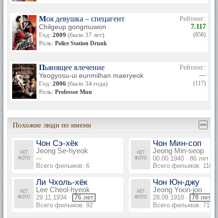
Моя девушка – спецагент
Рейтинг:
Chilgeup gongmuwon
7.117
Год:
2009
(было 37 лет)
(858)
Роль:
Police Station Drunk
Пьянящее влечение
Рейтинг:
Yeogyosu-ui eunmilhan maeryeok
—
Год:
2006
(было 34 года)
(117)
Роль:
Professor Mun
Похожие люди по имени
Чон Сэ-хёк
Чон Мин-соп
Jeong Se-hyeok
Jeong Min-seop
—
00.00.1940 · 86 лет
Всего фильмов: 6
Всего фильмов: 110
Ли Чхоль-хёк
Чон Юн-джу
Lee Cheol-hyeok
Jeong Yoon-joo
29.11.1934 ·
76 лет
28.09.1918 ·
78 лет
Всего фильмов: 92
Всего фильмов: 71