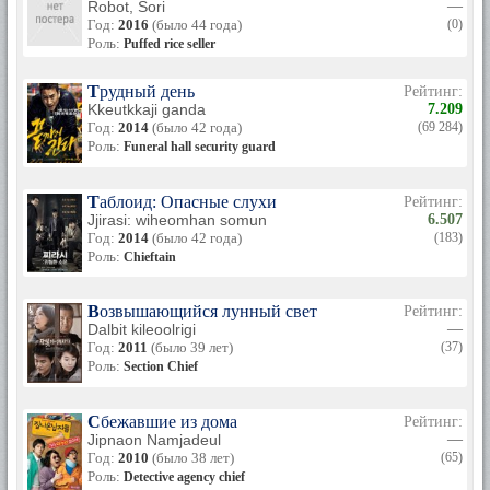
Robot, Sori
—
Год:
2016
(было 44 года)
(0)
Роль:
Puffed rice seller
Трудный день
Рейтинг:
Kkeutkkaji ganda
7.209
Год:
2014
(было 42 года)
(69 284)
Роль:
Funeral hall security guard
Таблоид: Опасные слухи
Рейтинг:
Jjirasi: wiheomhan somun
6.507
Год:
2014
(было 42 года)
(183)
Роль:
Chieftain
Возвышающийся лунный свет
Рейтинг:
Dalbit kileoolrigi
—
Год:
2011
(было 39 лет)
(37)
Роль:
Section Chief
Сбежавшие из дома
Рейтинг:
Jipnaon Namjadeul
—
Год:
2010
(было 38 лет)
(65)
Роль:
Detective agency chief