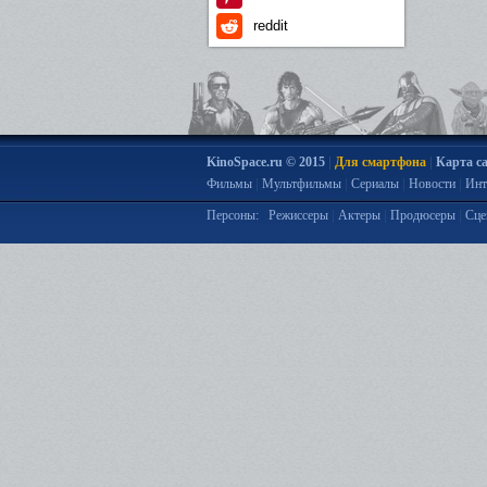
reddit
|
|
KinoSpace.ru © 2015
Для смартфона
Карта с
|
|
|
|
Фильмы
Мультфильмы
Сериалы
Новости
Инт
|
|
|
Персоны:
Режиссеры
Актеры
Продюсеры
Сце