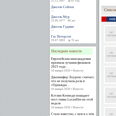
25.12.1897 ·
81 год
Джоэль Сойзон
Список
—
Джоэль Мур
ОПЕР
25.09.1977 · 48 лет
Джоэль Гудман
—
Гас Петерсон
19.07.1893 ·
76 лет
Последние новости
Европейская киноакадемия
признала лучшим фильмом
2025 года…
18 января 2026 • Новости
Дженнифер Лоуренс считает,
что не получила роль в
«Однажды…
16 января 2026 • Новости
Кэтлин Кеннеди покидает
пост главы Lucasfilm на этой
неделе
16 января 2026 • Новости
Стало известно, с кем и о чём