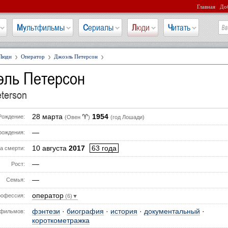
Главная
Доб
Мультфильмы
Сериалы
Люди
Читать
Люди
Оператор
Джоэль Петерсон
эль Петерсон
eterson
28 марта
1954
♈
Рождение:
(Овен
)
(год Лошади)
—
рождения:
10 августа
2017
63 года
а смерти:
—
Рост:
—
Семья:
оператор
офессия:
(6)▼
фэнтези
·
биография
·
история
·
документальный
·
фильмов:
короткометражка