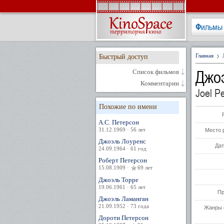
Фильмы
Главная
Быстрый доступ
Джо
Список фильмов
Комментарии
Joel P
Похожие по имени
А.С. Петерсон
31.12.1969 · 56 лет
Место 
Джоэль Лоуренс
Дат
24.09.1964 · 61 год
Роберт Петерсон
15.08.1909 ·
69 лет
Джоэль Торре
19.06.1961 · 65 лет
Пр
Джоэль Ламанган
21.09.1952 · 73 года
Жанры 
Дороти Петерсон