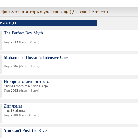
 фильмов, в которых участвовал(а) Джоэль Петерсон
АТОР (6)
The Perfect Boy Myth
Год:
2013
(было 58 лет)
Mohammad Hossain's Intensive Care
Год:
2006
(было 51 год)
Истории каменного века
Stories from the Stone Age
Год:
2003
(было 48 лет)
Дипломат
The Diplomat
Год:
2000
(было 45 лет)
You Can't Push the River