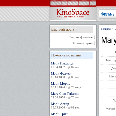
Фильмы
Главная
Быстрый доступ
Mar
Список фильмов
Комментарии
Похожие по имени
Место 
Мэри Пикфорд
08.04.1892 ·
87 лет
Дат
Мэри Фуллер
Мест
05.10.1888 ·
85 лет
Мэри Морис
15.11.1844 ·
73 года
Mary Cleo Tarlarini
22.04.1878 ·
76 лет
Пр
Мэри Астор
03.05.1906 ·
81 год
Жанры 
Мэри Трин