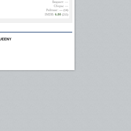
Бюджет: —
Сборы: —
Рейтинг:
—
(14)
IMDB:
6.80
(215)
UEENY