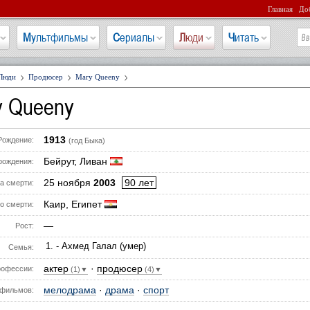
Главная
Доб
Мультфильмы
Сериалы
Люди
Читать
Люди
Продюсер
Mary Queeny
y Queeny
1913
Рождение:
(год Быка)
Бейрут, Ливан
рождения:
25 ноября
2003
90 лет
а смерти:
Каир, Египет
о смерти:
—
Рост:
- Ахмед Галал (умер)
Семья:
актер
·
продюсер
офессии:
(1)▼
(4)▼
мелодрама
·
драма
·
спорт
фильмов: