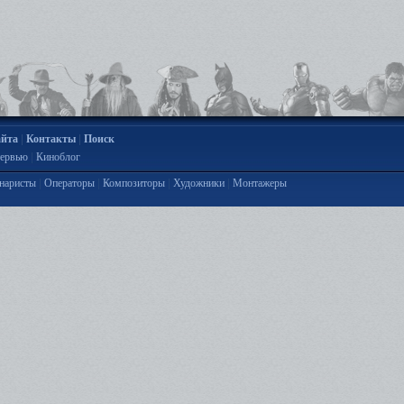
|
|
айта
Контакты
Поиск
|
ервью
Киноблог
|
|
|
|
наристы
Операторы
Композиторы
Художники
Монтажеры