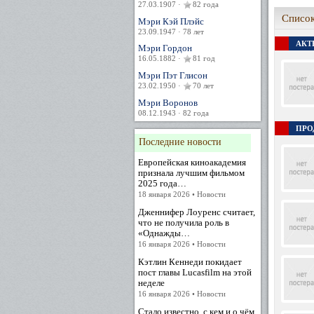
27.03.1907 ·
82 года
Список
Мэри Кэй Плэйс
23.09.1947 · 78 лет
АКТЕ
Мэри Гордон
16.05.1882 ·
81 год
Мэри Пэт Глисон
23.02.1950 ·
70 лет
Мэри Воронов
08.12.1943 · 82 года
ПРО
Последние новости
Европейская киноакадемия
признала лучшим фильмом
2025 года…
18 января 2026 • Новости
Дженнифер Лоуренс считает,
что не получила роль в
«Однажды…
16 января 2026 • Новости
Кэтлин Кеннеди покидает
пост главы Lucasfilm на этой
неделе
16 января 2026 • Новости
Стало известно, с кем и о чём