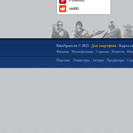
Pinterest
reddit
|
|
KinoSpace.ru © 2015
Для смартфона
Карта с
|
|
|
|
Фильмы
Мультфильмы
Сериалы
Новости
Инт
|
|
|
Персоны:
Режиссеры
Актеры
Продюсеры
Сце