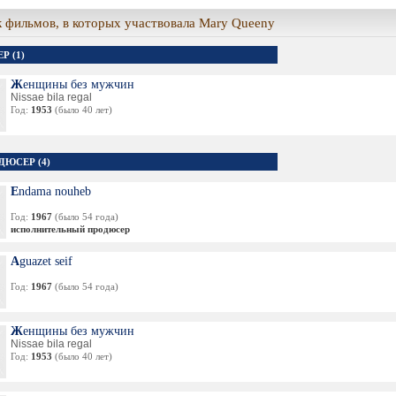
 фильмов, в которых участвовала Mary Queeny
Р (1)
Женщины без мужчин
Nissae bila regal
Год:
1953
(было 40 лет)
ДЮСЕР (4)
Endama nouheb
Год:
1967
(было 54 года)
исполнительный продюсер
Aguazet seif
Год:
1967
(было 54 года)
Женщины без мужчин
Nissae bila regal
Год:
1953
(было 40 лет)