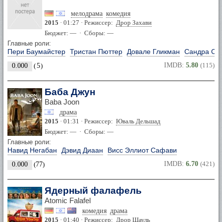
мелодрама
комедия
2015
· 01:27 · Режиссер:
Дрор Захави
Бюджет: — · Сборы: —
Главные роли:
Пери Баумайстер
Тристан Пюттер
Довале Гликман
Сандра Са
IMDB:
5.80
(115)
0.000
(
5
)
Баба Джун
Baba Joon
драма
2015
· 01:31 · Режиссер:
Юваль Дельшад
Бюджет: — · Сборы: —
Главные роли:
Навид Негабан
Дэвид Диаан
Висс Эллиот Сафави
IMDB:
6.70
(421)
0.000
(
77
)
Ядерный фалафель
Atomic Falafel
комедия
драма
2015
· 01:40 · Режиссер:
Дрор Шауль