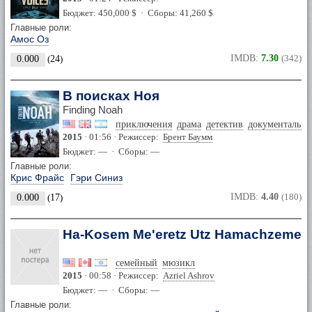
Бюджет: 450,000 $ · Сборы: 41,260 $
Главные роли:
Амос Оз
IMDB:
7.30
(342)
0.000
(
24
)
В поисках Ноя
Finding Noah
приключения
драма
детектив
документальн
2015
· 01:56 · Режиссер:
Брент Баумм
Бюджет: — · Сборы: —
Главные роли:
Крис Фрайс
Гэри Синиз
IMDB:
4.40
(180)
0.000
(
17
)
Ha-Kosem Me'eretz Utz Hamachzemer
семейный
мюзикл
2015
· 00:58 · Режиссер:
Azriel Ashrov
Бюджет: — · Сборы: —
Главные роли: