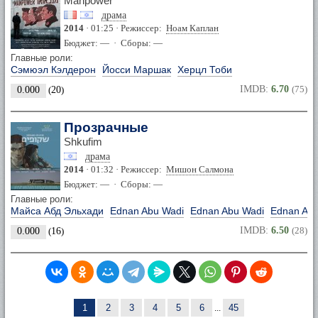
Manpower
драма
2014
· 01:25 · Режиссер:
Ноам Каплан
Бюджет: — · Сборы: —
Главные роли:
Сэмюэл Кэлдерон
Йосси Маршак
Херцл Тоби
IMDB:
6.70
(75)
0.000
(
20
)
Прозрачные
Shkufim
драма
2014
· 01:32 · Режиссер:
Мишон Салмона
Бюджет: — · Сборы: —
Главные роли:
Майса Абд Эльхади
Ednan Abu Wadi
Ednan Abu Wadi
Ednan Abu
IMDB:
6.50
(28)
0.000
(
16
)
1
2
3
4
5
6
...
45