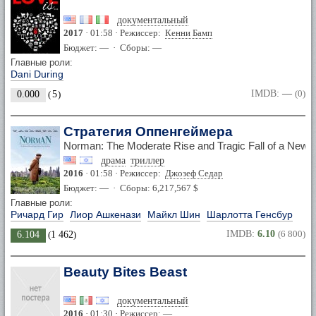
документальный
2017
· 01:58 · Режиссер:
Кенни Бамп
Бюджет: — · Сборы: —
Главные роли:
Dani During
IMDB:
—
(0)
0.000
(
5
)
Стратегия Оппенгеймера
Norman: The Moderate Rise and Tragic Fall of a New Y
драма
триллер
2016
· 01:58 · Режиссер:
Джозеф Седар
Бюджет: — · Сборы: 6,217,567 $
Главные роли:
Ричард Гир
Лиор Ашкенази
Майкл Шин
Шарлотта Генсбур
IMDB:
6.10
(6 800)
6.104
(
1 462
)
Beauty Bites Beast
документальный
2016
· 01:30 · Режиссер: —