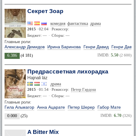
Секрет Зоар
комедия
фантастика
драма
2015
· 02:04 · Режиссер:
Бюджет: — · Сборы: —
Главные роли:
Александр Демидов
Ирина Баринова
Генри Давид
Генри Дави
IMDB:
5.50
(2 600)
6.386
(
4 181
)
Предрассветная лихорадка
Hajnali láz
драма
2015
· 01:54 · Режиссер:
Петер Гардош
Бюджет: — · Сборы: —
Главные роли:
Гила Альмагор
Анна Ацарате
Петер Шерер
Габор Мате
IMDB:
6.70
(326)
0.000
(
25
)
A Bitter Mix