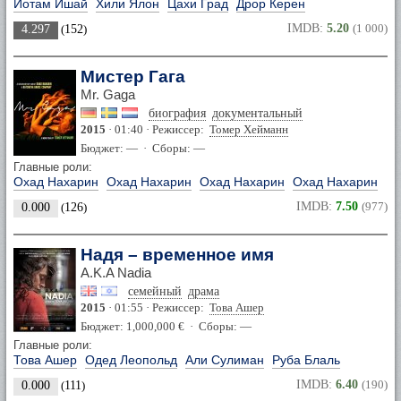
Йотам Ишай
Хили Ялон
Цахи Град
Дрор Керен
IMDB:
5.20
(1 000)
4.297
(
152
)
Мистер Гага
Mr. Gaga
биография
документальный
2015
· 01:40 · Режиссер:
Томер Хейманн
Бюджет: — · Сборы: —
Главные роли:
Охад Нахарин
Охад Нахарин
Охад Нахарин
Охад Нахарин
IMDB:
7.50
(977)
0.000
(
126
)
Надя – временное имя
A.K.A Nadia
семейный
драма
2015
· 01:55 · Режиссер:
Това Ашер
Бюджет: 1,000,000 € · Сборы: —
Главные роли:
Това Ашер
Одед Леопольд
Али Сулиман
Руба Блаль
IMDB:
6.40
(190)
0.000
(
111
)