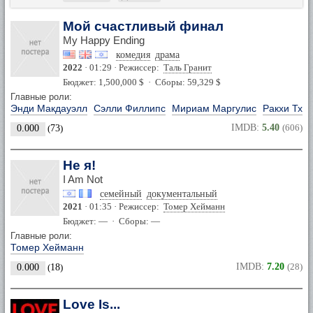
Мой счастливый финал
My Happy Ending
комедия
драма
2022
· 01:29 · Режиссер:
Таль Гранит
Бюджет: 1,500,000 $ · Сборы: 59,329 $
Главные роли:
Энди Макдауэлл
Сэлли Филлипс
Мириам Маргулис
Ракхи Тха
IMDB:
5.40
(606)
0.000
(
73
)
Не я!
I Am Not
семейный
документальный
2021
· 01:35 · Режиссер:
Томер Хейманн
Бюджет: — · Сборы: —
Главные роли:
Томер Хейманн
IMDB:
7.20
(28)
0.000
(
18
)
Love Is...