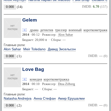
IMDB:
6.70
(157)
0.000
(
14
)
Gelem
драма
детектив
триллер
военный
короткометражка
2014
· 00:12 · Режиссер:
Alon Sahar
Бюджет: 20,000 ₪ · Сборы: —
Главные роли:
Alon Sahar
Meir Toledano
Давид Зисельсон
IMDB:
—
(0)
0.000
(
1
)
Love Bag
комедия
короткометражка
2014
· 00:10 · Режиссер:
Dina Zilberg
Бюджет: — · Сборы: —
Главные роли:
Natasha Andrejva
Анна Стефан
Амир Ерушалми
IMDB:
—
(0)
0.000
(
2
)