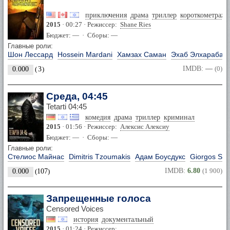
приключения
драма
триллер
короткометражк
2015
· 00:27 · Режиссер:
Shane Ries
Бюджет: — · Сборы: —
Главные роли:
Шон Лессард
Hossein Mardani
Хамзах Саман
Эхаб Элхарабав
IMDB:
—
(0)
0.000
(
3
)
Среда, 04:45
Tetarti 04:45
комедия
драма
триллер
криминал
2015
· 01:56 · Режиссер:
Алексис Алексиу
Бюджет: — · Сборы: —
Главные роли:
Стелиос Майнас
Dimitris Tzoumakis
Адам Боусдукс
Giorgos Sym
IMDB:
6.80
(1 900)
0.000
(
107
)
Запрещенные голоса
Censored Voices
история
документальный
2015
· 01:24 · Режиссер: