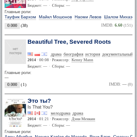
Бюджет: — · Сборы: —
Главные роли:
Тауфик Бархом
Майкл Мошонов
Наоми Левов
Шалом Михаэл
IMDB:
6.60
(151)
0.000
(
38
)
Beautiful Tree, Severed Roots
драма
биография
история
документальный
2014
· 00:08 · Режиссер:
Kenny Mann
Бюджет: — · Сборы: —
Главные роли:
—
IMDB:
—
(0)
0.000
(
1
)
Это ты?
Is That You?
мелодрама
драма
2014
· 01:21 · Режиссер:
Дэни Менкин
Бюджет: — · Сборы: —
Главные роли:
Алон Абутбул
Naruna Kaplan de Macedo
Рэни Блэр
Сюзанн Сэ