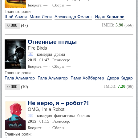
Бюджет: — · Сборы: —
Главные роли:
Шай Авиви
Мали Леви
Александр Фелинг
Идан Кармели
IMDB:
5.90
(566)
0.000
(
47
)
Огненные птицы
Fire Birds
комедия
драма
2015
· 01:47 · Режиссер:
Бюджет: — · Сборы: —
Главные роли:
Гила Альмагор
Гила Альмагор
Рами Хойбергер
Двора Кедар
IMDB:
7.20
(66)
0.000
(
10
)
Не верю, я – робот?!
OMG, i'm a Robot!
комедия
фантастика
боевик
2015
· 01:15 · Режиссер:
Бюджет: — · Сборы: —
Главные роли: