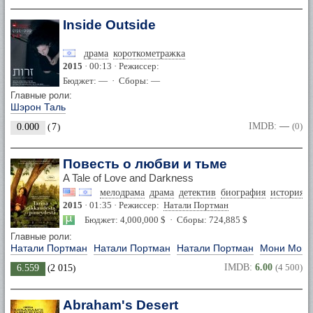
Inside Outside
драма
короткометражка
2015
· 00:13 · Режиссер:
Бюджет: — · Сборы: —
Главные роли:
Шэрон Таль
IMDB:
—
(0)
0.000
(
7
)
Повесть о любви и тьме
A Tale of Love and Darkness
мелодрама
драма
детектив
биография
история
2015
· 01:35 · Режиссер:
Натали Портман
Бюджет: 4,000,000 $ · Сборы: 724,885 $
Главные роли:
Натали Портман
Натали Портман
Натали Портман
Мони Мош
IMDB:
6.00
(4 500)
6.559
(
2 015
)
Abraham's Desert