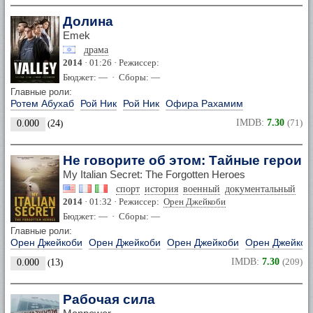
Долина
Emek
драма
2014
· 01:26 · Режиссер:
Бюджет: — · Сборы: —
Главные роли:
Ротем Абухаб
Рой Ник
Рой Ник
Офира Рахамим
IMDB:
7.30
(71)
0.000
(
24
)
Не говорите об этом: Тайные герои 
My Italian Secret: The Forgotten Heroes
спорт
история
военный
документальный
2014
· 01:32 · Режиссер:
Орен Джейкоби
Бюджет: — · Сборы: —
Главные роли:
Орен Джейкоби
Орен Джейкоби
Орен Джейкоби
Орен Джейкоб
IMDB:
7.30
(209)
0.000
(
13
)
Рабочая сила