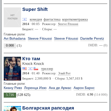
Super Shift
комедия
фантастика
короткометражка
2014
· 00:05 · Режиссер:
Steeve Fitoussi
Бюджет: — · Сборы: —
Главные роли:
Avi Bohadana
Steeve Fitoussi
Steeve Fitoussi
Danielle Peretz
IMDB:
—
(0)
0.000
(
1
)
Кто там
Knock Knock
триллер
2014
· 01:40 · Режиссер:
Элай Рот
Бюджет: 2,500,000 $ · Сборы: 5,567,103 $
Главные роли:
Киану Ривз
Лоренца Иззо
Ана де Армас
Аарон Барнс
IMDB:
4.90
(114 000)
5.716
(
128 625
)
Болгарская рапсодия