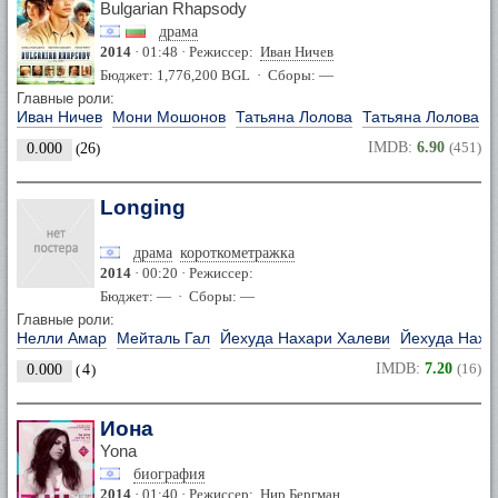
Bulgarian Rhapsody
драма
2014
· 01:48 · Режиссер:
Иван Ничев
Бюджет: 1,776,200 BGL · Сборы: —
Главные роли:
Иван Ничев
Мони Мошонов
Татьяна Лолова
Татьяна Лолова
IMDB:
6.90
(451)
0.000
(
26
)
Longing
драма
короткометражка
2014
· 00:20 · Режиссер:
Бюджет: — · Сборы: —
Главные роли:
Нелли Амар
Мейталь Гал
Йехуда Нахари Халеви
Йехуда Наха
IMDB:
7.20
(16)
0.000
(
4
)
Йона
Yona
биография
2014
· 01:40 · Режиссер:
Нир Бергман