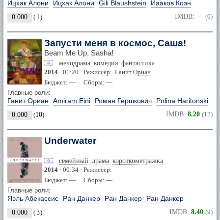
Ицхак Алони
Ицхак Алони
Gili Blaushstein
Йааков Коэн
IMDB:
—
(0)
0.000
(
1
)
Запусти меня в космос, Саша!
Beam Me Up, Sasha!
мелодрама
комедия
фантастика
2014
· 01:20 · Режиссер:
Ганит Ориан
Бюджет: — · Сборы: —
Главные роли:
Ганит Ориан
Amiram Eini
Роман Гершкович
Polina Haritonski
IMDB:
8.20
(12)
0.000
(
10
)
Underwater
семейный
драма
короткометражка
2014
· 00:34 · Режиссер:
Бюджет: — · Сборы: —
Главные роли:
Яэль Абекассис
Ран Данкер
Ран Данкер
Ран Данкер
IMDB:
8.40
(9)
0.000
(
3
)