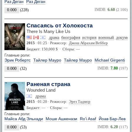
Раз Деган
Раз Деган
IMDB:
6.60
(2 100)
0.000
(
228
)
Спасаясь от Холокоста
There Is Many Like Us
драма
биография
история
военный
докумен
2015
· 01:25 · Режиссер:
Джош Абрахам Веббер
Бюджет: 150,000 $ · Сборы: —
Главные роли:
Эрик Робертс
Тайлер Мауро
Тайлер Мауро
Michael Girgenti
IMDB:
7.80
(197)
0.000
(
32
)
Раненая страна
Wounded Land
драма
2015
· 01:20 · Режиссер:
Эрез Тадмор
Бюджет: — · Сборы: —
Главные роли:
Майса Абд Эльхади
Моше Ашкенази
Ro'i Asaf
Йоав Бар-Лев
IMDB:
6.20
(117)
0.000
(
53
)