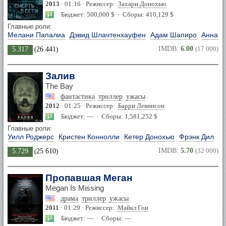
2013
· 01:16 · Режиссер:
Захари Донохью
Бюджет: 500,000 $ · Сборы: 410,129 $
Главные роли:
Мелани Папалиа
Дэвид Шлачтенхауфен
Адам Шапиро
Анна М
IMDB:
6.00
(17 000)
5.317
(
26 441
)
Залив
The Bay
фантастика
триллер
ужасы
2012
· 01:25 · Режиссер:
Барри Левинсон
Бюджет: — · Сборы: 1,581,252 $
Главные роли:
Уилл Роджерс
Кристен Коннолли
Кетер Донохью
Фрэнк Дил
IMDB:
5.70
(32 000)
5.729
(
25 610
)
Пропавшая Меган
Megan Is Missing
драма
триллер
ужасы
2011
· 01:29 · Режиссер:
Майкл Гои
Бюджет: — · Сборы: —