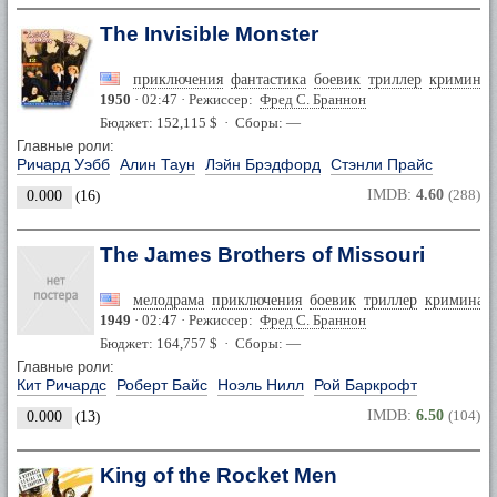
The Invisible Monster
приключения
фантастика
боевик
триллер
криминал
1950
· 02:47 · Режиссер:
Фред С. Браннон
Бюджет: 152,115 $ · Сборы: —
Главные роли:
Ричард Уэбб
Алин Таун
Лэйн Брэдфорд
Стэнли Прайс
IMDB:
4.60
(288)
0.000
(
16
)
The James Brothers of Missouri
мелодрама
приключения
боевик
триллер
криминал
1949
· 02:47 · Режиссер:
Фред С. Браннон
Бюджет: 164,757 $ · Сборы: —
Главные роли:
Кит Ричардс
Роберт Байс
Ноэль Нилл
Рой Баркрофт
IMDB:
6.50
(104)
0.000
(
13
)
King of the Rocket Men