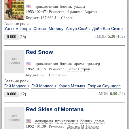
приключения
боевик
ужасы
1953
· 02:47 · Режиссер:
Франклин Адреон
Бюджет: 167,669 $ · Сборы: —
Главные роли:
Уильям Генри
Сьюзэн Морроу
Артур Спэйс
Дейл Ван Сикел
IMDB:
5.20
(162)
0.000
(
15
)
Red Snow
приключения
боевик
драма
триллер
1952
· 01:15 · Режиссер:
Борис Петров
Бюджет: — · Сборы: —
Главные роли:
Гай Мэдисон
Гай Мэдисон
Кэрол Мэтьюз
Глория Саундерс
IMDB:
6.50
(88)
0.000
(
12
)
Red Skies of Montana
мелодрама
приключения
боевик
драма
1952
· 01:39 · Режиссер:
Джозеф М. Ньюман