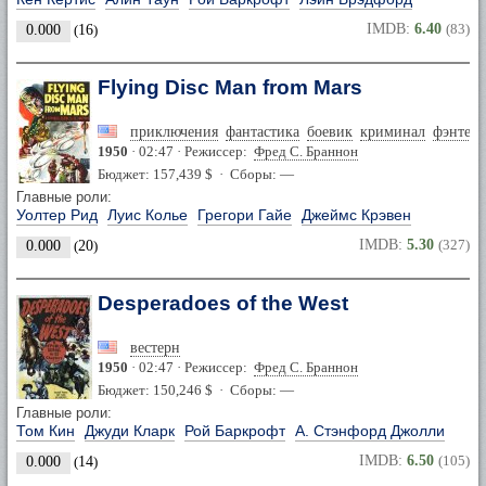
IMDB:
6.40
(83)
0.000
(
16
)
Flying Disc Man from Mars
приключения
фантастика
боевик
криминал
фэнтези
1950
· 02:47 · Режиссер:
Фред С. Браннон
Бюджет: 157,439 $ · Сборы: —
Главные роли:
Уолтер Рид
Луис Колье
Грегори Гайе
Джеймс Крэвен
IMDB:
5.30
(327)
0.000
(
20
)
Desperadoes of the West
вестерн
1950
· 02:47 · Режиссер:
Фред С. Браннон
Бюджет: 150,246 $ · Сборы: —
Главные роли:
Том Кин
Джуди Кларк
Рой Баркрофт
А. Стэнфорд Джолли
IMDB:
6.50
(105)
0.000
(
14
)