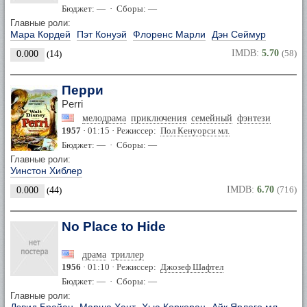
Бюджет: — · Сборы: —
Главные роли:
Мара Кордей
Пэт Конуэй
Флоренс Марли
Дэн Сеймур
IMDB:
5.70
(58)
0.000
(
14
)
Перри
Perri
мелодрама
приключения
семейный
фэнтези
1957
· 01:15 · Режиссер:
Пол Кенуорси мл.
Бюджет: — · Сборы: —
Главные роли:
Уинстон Хиблер
IMDB:
6.70
(716)
0.000
(
44
)
No Place to Hide
драма
триллер
1956
· 01:10 · Режиссер:
Джозеф Шафтел
Бюджет: — · Сборы: —
Главные роли: