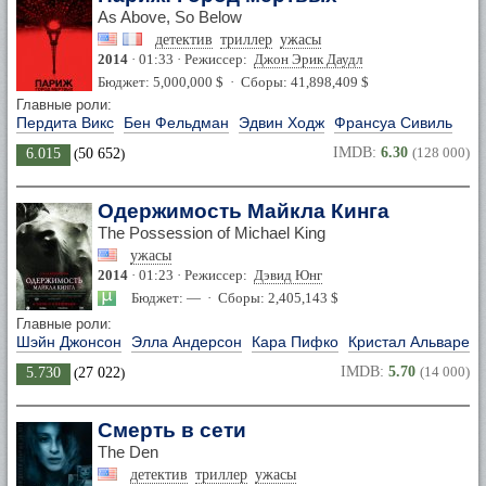
As Above, So Below
детектив
триллер
ужасы
2014
· 01:33 · Режиссер:
Джон Эрик Даудл
Бюджет: 5,000,000 $ · Сборы: 41,898,409 $
Главные роли:
Пердита Викс
Бен Фельдман
Эдвин Ходж
Франсуа Сивиль
IMDB:
6.30
(128 000)
6.015
(
50 652
)
Одержимость Майкла Кинга
The Possession of Michael King
ужасы
2014
· 01:23 · Режиссер:
Дэвид Юнг
Бюджет: — · Сборы: 2,405,143 $
Главные роли:
Шэйн Джонсон
Элла Андерсон
Кара Пифко
Кристал Альварез
IMDB:
5.70
(14 000)
5.730
(
27 022
)
Смерть в сети
The Den
детектив
триллер
ужасы