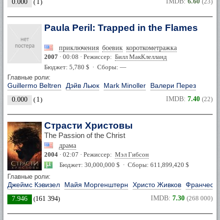
IMDB:
6.60
(23)
0.000
(
1
)
Paula Peril: Trapped in the Flames
приключения
боевик
короткометражка
2007
· 00:08 · Режиссер:
Билл МакКлелланд
Бюджет: 5,780 $ · Сборы: —
Главные роли:
Guillermo Beltren
Дэйв Льюк
Mark Minoller
Валери Перез
IMDB:
7.40
(22)
0.000
(
1
)
Страсти Христовы
The Passion of the Christ
драма
2004
· 02:07 · Режиссер:
Мэл Гибсон
Бюджет: 30,000,000 $ · Сборы: 611,899,420 $
Главные роли:
Джеймс Кэвизел
Майя Моргенштерн
Христо Живков
Франческо
IMDB:
7.30
(268 000)
7.946
(
161 394
)