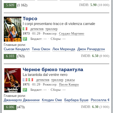
IMDB:
5.90
(18 000)
5.609
(
1 162
)
Торсо
I corpi presentano tracce di violenza carnale
детектив
триллер
1973
· 01:29 · Режиссер:
Серджо Мартино
Бюджет: — · Сборы: —
Главные роли:
Сьюзи Кендалл
Тина Омон
Люк Меренда
Джон Ричардсон
IMDB:
6.50
(8 900)
6.103
(
763
)
Черное брюхо тарантула
La tarantola dal ventre nero
детектив
триллер
ужасы
1971
· 01:29 · Режиссер:
Паоло Кавара
Бюджет: — · Сборы: —
Главные роли:
Джанкарло Джаннини
Клодин Оже
Барбара Буше
Росселла Фа
IMDB:
6.30
(3 900)
6.086
(
473
)