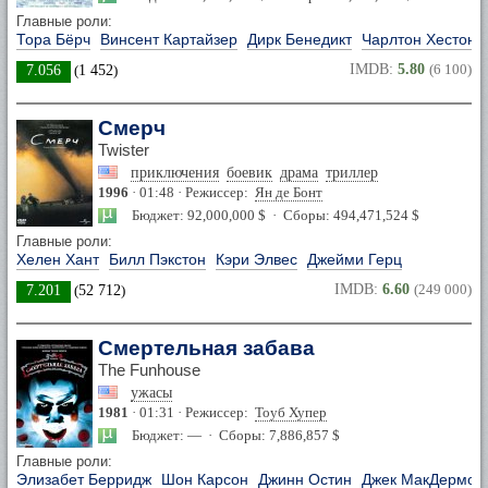
Главные роли:
Тора Бёрч
Винсент Картайзер
Дирк Бенедикт
Чарлтон Хестон
IMDB:
5.80
(6 100)
7.056
(
1 452
)
Смерч
Twister
приключения
боевик
драма
триллер
1996
· 01:48 · Режиссер:
Ян де Бонт
Бюджет: 92,000,000 $ · Сборы: 494,471,524 $
Главные роли:
Хелен Хант
Билл Пэкстон
Кэри Элвес
Джейми Герц
IMDB:
6.60
(249 000)
7.201
(
52 712
)
Смертельная забава
The Funhouse
ужасы
1981
· 01:31 · Режиссер:
Тоуб Хупер
Бюджет: — · Сборы: 7,886,857 $
Главные роли:
Элизабет Берридж
Шон Карсон
Джинн Остин
Джек МакДермот