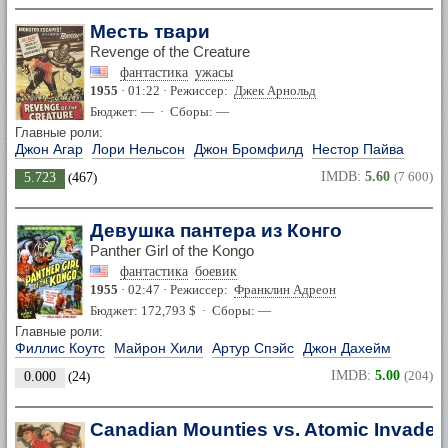
Месть твари
Revenge of the Creature
фантастика
ужасы
1955
· 01:22 · Режиссер:
Джек Арнольд
Бюджет: — · Сборы: —
Главные роли:
Джон Агар
Лори Нельсон
Джон Бромфилд
Нестор Пайва
IMDB:
5.60
(7 600)
5.723
(
467
)
Девушка пантера из Конго
Panther Girl of the Kongo
фантастика
боевик
1955
· 02:47 · Режиссер:
Франклин Адреон
Бюджет: 172,793 $ · Сборы: —
Главные роли:
Филлис Коутс
Майрон Хили
Артур Спэйс
Джон Дахейм
IMDB:
5.00
(204)
0.000
(
24
)
Canadian Mounties vs. Atomic Invader