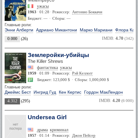
ужасы
1963
· 01:28 · Режиссер:
Антонио Боккачи
Бюджет: — · Сборы: —
Главные роли:
Энни Алберти
Адриано Микантони
Марко Мариани
Флора Кар
IMDB:
4.70
(342)
0.000
(
26
)
Землеройки-убийцы
The Killer Shrews
фантастика
ужасы
1959
· 01:09 · Режиссер:
Рэй Келлогг
Бюджет: 123,000 $ · Сборы: 1,000,000 $
Главные роли:
Джеймс Бест
Ингрид Гуд
Кен Кертис
Гордон МакЛендон
IMDB:
4.20
(6 000)
4.312
(
295
)
Undersea Girl
драма
криминал
1957
· 01:14 · Режиссер:
Джон Пейсер