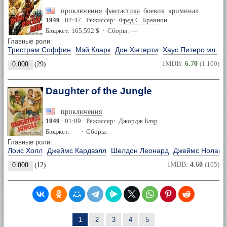
приключения
фантастика
боевик
криминал
1949
· 02:47 · Режиссер:
Фред С. Браннон
Бюджет: 165,592 $ · Сборы: —
Главные роли:
Тристрам Соффин
Мэй Кларк
Дон Хэггерти
Хаус Питерс мл.
IMDB:
6.70
(1 100)
0.000
(
29
)
Daughter of the Jungle
приключения
1949
· 01:09 · Режиссер:
Джордж Блэр
Бюджет: — · Сборы: —
Главные роли:
Лоис Холл
Джеймс Кардвэлл
Шелдон Леонард
Джеймс Нолан
IMDB:
4.60
(105)
0.000
(
12
)
1
2
3
4
5