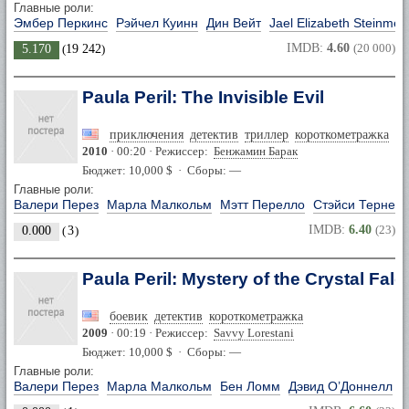
Главные роли:
Эмбер Перкинс
Рэйчел Куинн
Дин Вейт
Jael Elizabeth Steinmey
IMDB:
4.60
(20 000)
5.170
(
19 242
)
Paula Peril: The Invisible Evil
приключения
детектив
триллер
короткометражка
2010
· 00:20 · Режиссер:
Бенжамин Барак
Бюджет: 10,000 $ · Сборы: —
Главные роли:
Валери Перез
Марла Малкольм
Мэтт Перелло
Стэйси Тернер
IMDB:
6.40
(23)
0.000
(
3
)
Paula Peril: Mystery of the Crystal Fal
боевик
детектив
короткометражка
2009
· 00:19 · Режиссер:
Savvy Lorestani
Бюджет: 10,000 $ · Сборы: —
Главные роли:
Валери Перез
Марла Малкольм
Бен Ломм
Дэвид О’Доннелл