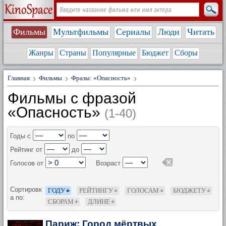
Фильмы
Мультфильмы
Сериалы
Люди
Читать
Жанры
Страны
Популярные
Бюджет
Сборы
Главная
Фильмы
Фразы: «Опасность»
Фильмы с фразой
«Опасность»
(1-40)
Годы с
по
Рейтинг от
до
Голосов от
Возраст
Сортировк
ГОДУ
РЕЙТИНГУ
ГОЛОСАМ
БЮДЖЕТУ
а по:
СБОРАМ
ДЛИНЕ
Париж: Город мёртвых