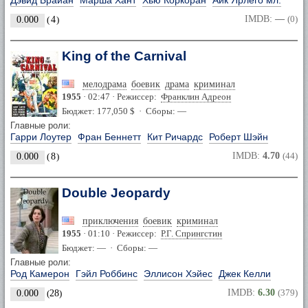
Дэвид Брайан
Марша Хант
Хью Коркоран
Айк Ярлего мл.
IMDB:
—
(0)
0.000
(
4
)
King of the Carnival
мелодрама
боевик
драма
криминал
1955
· 02:47 · Режиссер:
Франклин Адреон
Бюджет: 177,050 $ · Сборы: —
Главные роли:
Гарри Лоутер
Фран Беннетт
Кит Ричардс
Роберт Шэйн
IMDB:
4.70
(44)
0.000
(
8
)
Double Jeopardy
приключения
боевик
криминал
1955
· 01:10 · Режиссер:
Р.Г. Спрингстин
Бюджет: — · Сборы: —
Главные роли:
Род Камерон
Гэйл Роббинс
Эллисон Хэйес
Джек Келли
IMDB:
6.30
(379)
0.000
(
28
)