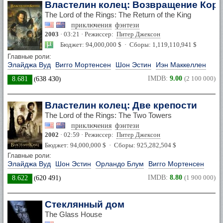
Властелин колец: Возвращение Кор
The Lord of the Rings: The Return of the King
приключения
фэнтези
2003
· 03:21 · Режиссер:
Питер Джексон
Бюджет: 94,000,000 $ · Сборы: 1,119,110,941 $
Главные роли:
Элайджа Вуд
Вигго Мортенсен
Шон Эстин
Иэн Маккеллен
IMDB:
9.00
(2 100 000)
8.681
(
638 430
)
Властелин колец: Две крепости
The Lord of the Rings: The Two Towers
приключения
фэнтези
2002
· 02:59 · Режиссер:
Питер Джексон
Бюджет: 94,000,000 $ · Сборы: 925,282,504 $
Главные роли:
Элайджа Вуд
Шон Эстин
Орландо Блум
Вигго Мортенсен
IMDB:
8.80
(1 900 000)
8.622
(
620 491
)
Стеклянный дом
The Glass House