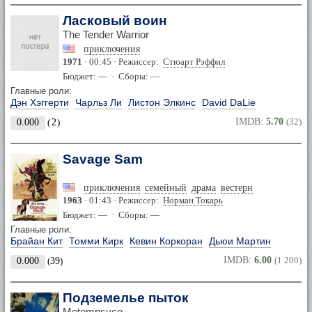
Ласковый воин
The Tender Warrior
приключения
1971
· 00:45 · Режиссер:
Стюарт Рэффил
Бюджет: — · Сборы: —
Главные роли:
Дэн Хэггерти
Чарльз Ли
Листон Элкинс
David DaLie
IMDB:
5.70
(32)
0.000
(
2
)
Savage Sam
приключения
семейный
драма
вестерн
1963
· 01:43 · Режиссер:
Норман Токарь
Бюджет: — · Сборы: —
Главные роли:
Брайан Кит
Томми Кирк
Кевин Коркоран
Дьюи Мартин
IMDB:
6.00
(1 200)
0.000
(
39
)
Подземелье пыток
Metempsyco