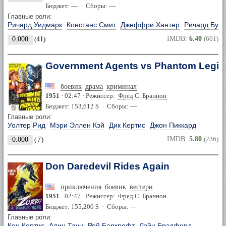
Бюджет: — · Сборы: —
Главные роли:
Ричард Уидмарк
Констанс Смит
Джеффри Хантер
Ричард Бун
IMDB:
6.40
(601)
0.000
(
41
)
Government Agents vs Phantom Legio
боевик
драма
криминал
1951
· 02:47 · Режиссер:
Фред С. Браннон
Бюджет: 153,612 $ · Сборы: —
Главные роли:
Уолтер Рид
Мэри Эллен Кэй
Дик Кертис
Джон Пиккард
IMDB:
5.80
(236)
0.000
(
7
)
Don Daredevil Rides Again
приключения
боевик
вестерн
1951
· 02:47 · Режиссер:
Фред С. Браннон
Бюджет: 155,200 $ · Сборы: —
Главные роли:
Кен Кертис
Алин Таун
Рой Баркрофт
Лэйн Брэдфорд