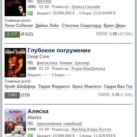
триллер
2001
· 01:46 · Режиссер:
Дэниэл Сакхайм
Бюджет: 30,000,000 $ · Сборы: 23,619,609 $
Главные роли:
Лили Собески
Дайан Лэйн
Стеллан Скарсгард
Брюс Дерн
IMDB:
5.80
(42 000)
6.237
(
9 622
)
Глубокое погружение
Deep Core
фантастика
боевик
триллер
2000
· 01:20 · Режиссер:
Родни МакДональд
Бюджет: — · Сборы: —
Главные роли:
Крэйг Шеффер
Терри Фаррелл
Брюс Макгилл
Гарри Ван Горк
IMDB:
3.20
(1 400)
3.881
(
219
)
Аляска
Alaska
приключения
семейный
1996
· 01:49 · Режиссер:
Фрейзер Кларк Хестон
Бюджет: 23,000,000 $ · Сборы: 11,829,959 $