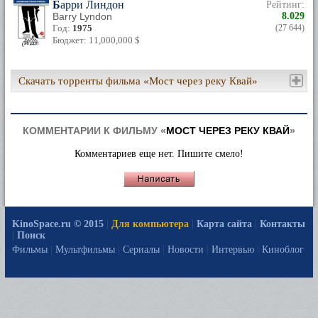
Барри Линдон
Рейтинг:
Barry Lyndon
8.029
Год:
1975
(27 644)
Бюджет: 11,000,000 $
Скачать торренты фильма «Мост через реку Квай»
КОММЕНТАРИИ К ФИЛЬМУ «
МОСТ ЧЕРЕЗ РЕКУ КВАЙ
»
Комментариев еще нет. Пишите смело!
KinoSpace.ru © 2015
|
Для компьютера
|
Карта сайта
|
Контакты
|
Поиск
Фильмы
|
Мультфильмы
|
Сериалы
|
Новости
|
Интервью
|
Киноблог