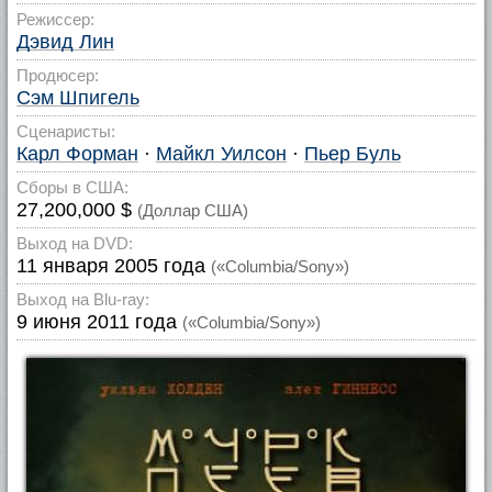
Режиссер:
Дэвид Лин
Продюсер:
Сэм Шпигель
Сценаристы:
Карл Форман
·
Майкл Уилсон
·
Пьер Буль
Сборы в США:
27,200,000 $
(Доллар США)
Выход на DVD:
11 января 2005 года
(«Columbia/Sony»)
Выход на Blu-ray:
9 июня 2011 года
(«Columbia/Sony»)