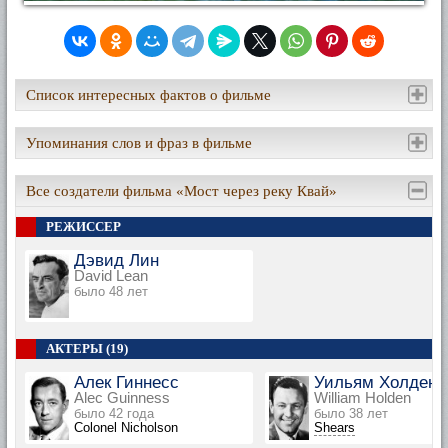
Список интересных фактов о фильме
Упоминания слов и фраз в фильме
Все создатели фильма «Мост через реку Квай»
РЕЖИССЕР
Дэвид Лин
David Lean
было 48 лет
АКТЕРЫ (19)
Алек Гиннесс
Уильям Холден
Alec Guinness
William Holden
было 42 года
было 38 лет
Colonel Nicholson
Shears