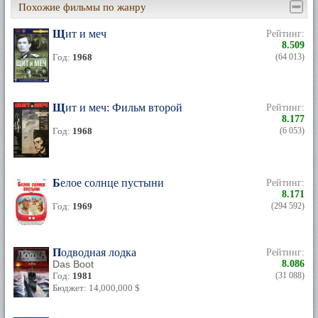
Похожие фильмы по жанру
Щит и меч
Рейтинг:
8.509
Год:
1968
(64 013)
Щит и меч: Фильм второй
Рейтинг:
8.177
Год:
1968
(6 053)
Белое солнце пустыни
Рейтинг:
8.171
Год:
1969
(294 592)
Подводная лодка
Рейтинг:
Das Boot
8.086
Год:
1981
(31 088)
Бюджет: 14,000,000 $