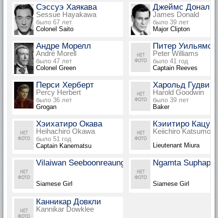
Сэссуэ Хаякава
Джеймс Дональ
Sessue Hayakawa
James Donald
было 67 лет
было 39 лет
Colonel Saito
Major Clipton
Андре Морелл
Питер Уильямс
André Morell
Peter Williams
было 47 лет
было 41 год
Colonel Green
Captain Reeves
Перси Херберт
Харольд Гудвин
Percy Herbert
Harold Goodwin
было 36 лет
было 39 лет
Grogan
Baker
Хэихатиро Окава
Кэиитиро Кацум
Heihachiro Okawa
Keiichiro Katsumoto
было 51 год
Lieutenant Miura
Captain Kanematsu
Vilaiwan Seeboonreaung
Ngamta Suphaph
Siamese Girl
Siamese Girl
Канникар Довкли
Kannikar Dowklee