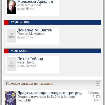
Малкольм Арнольд
Malcolm Arnold
было 35 лет
ХУДОЖНИК
Дональд М. Эштон
Donald M. Ashton
было 37 лет
МОНТАЖЕР
Питер Тейлор
Peter Taylor
было 34 года
Похожие фильмы по названию
Драгуны, переправляющиеся через реку
Рейтинг:
Dragons traversant la Saône à la nage
5.173
Год:
1896
(312)