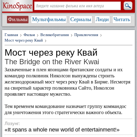
Фильмы
Мультфильмы
Сериалы
Люди
Читать
Главная
Фильм
Великобритания
Приключения
Мост через реку Квай
Мост через реку Квай
The Bridge on the River Kwai
Захваченные в плен японцами британские солдаты и их
командир полковник Николсон вынуждены строить
железнодорожный мост через реку Квай в Бирме. Несмотря
на свирепый характер полковника Сайто, Николсон
проявляет настоящее мужество.
Тем временем командование назначает группу коммандос
для уничтожения этого стратегически важного объекта.
Лозунг:
«It spans a whole new world of entertainment!»