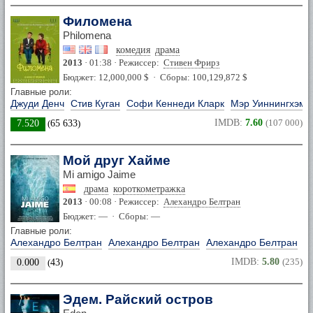
Филомена
Philomena
комедия
драма
2013
· 01:38 · Режиссер:
Стивен Фрирз
Бюджет: 12,000,000 $ · Сборы: 100,129,872 $
Главные роли:
Джуди Денч
Стив Куган
Софи Кеннеди Кларк
Мэр Уиннингхэм
IMDB:
7.60
(107 000)
7.520
(
65 633
)
Мой друг Хайме
Mi amigo Jaime
драма
короткометражка
2013
· 00:08 · Режиссер:
Алехандро Белтран
Бюджет: — · Сборы: —
Главные роли:
Алехандро Белтран
Алехандро Белтран
Алехандро Белтран
А
IMDB:
5.80
(235)
0.000
(
43
)
Эдем. Райский остров