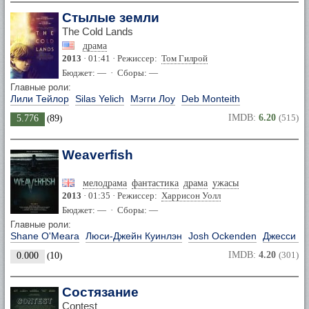
Стылые земли
The Cold Lands
драма
2013
· 01:41 · Режиссер:
Том Гилрой
Бюджет: — · Сборы: —
Главные роли:
Лили Тейлор
Silas Yelich
Мэгги Лоу
Deb Monteith
IMDB:
6.20
(515)
5.776
(
89
)
Weaverfish
мелодрама
фантастика
драма
ужасы
2013
· 01:35 · Режиссер:
Харрисон Уолл
Бюджет: — · Сборы: —
Главные роли:
Shane O'Meara
Люси-Джейн Куинлэн
Josh Ockenden
Джесси М
IMDB:
4.20
(301)
0.000
(
10
)
Состязание
Contest