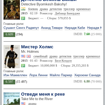
Detective Byomkesh Bakshy!
боевик
драма
детектив
триллер
криминал
2015
· 02:19 · Режиссер:
Дибакар Банерджи
Бюджет: — · Сборы: 579,055 $
Главные роли:
Сушант Сингх Раджпут
Ананд Тивари
Нирадж Каби
Нирадж Ка
IMDB:
7.60
(25 000)
6.609
(
194
)
Мистер Холмс
Mr. Holmes
семейный
драма
детектив
триллер
криминал
2015
· 01:43 · Режиссер:
Билл Кондон
Бюджет: 10,000,000 $ · Сборы: 29,355,203 $
Главные роли:
Иэн Маккеллен
Лора Линни
Майло Паркер
Хироюки Санада
IMDB:
6.80
(70 000)
6.597
(
15 497
)
Отведи меня к реке
Take Me to the River
драма