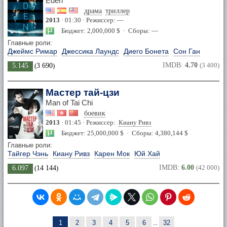
Eden
драма
триллер
2013
· 01:30 · Режиссер: —
Бюджет: 2,000,000 $ · Сборы: —
Главные роли:
Джеймс Римар
Джессика Лаундс
Диего Бонета
Сон Ган
IMDB:
4.70
(3 400)
5.145
(
3 690
)
Мастер тай-цзи
Man of Tai Chi
боевик
2013
· 01:45 · Режиссер:
Киану Ривз
Бюджет: 25,000,000 $ · Сборы: 4,380,144 $
Главные роли:
Тайгер Чэнь
Киану Ривз
Карен Мок
Юй Хай
IMDB:
6.00
(42 000)
6.097
(
14 144
)
1
2
3
4
5
6
...
32