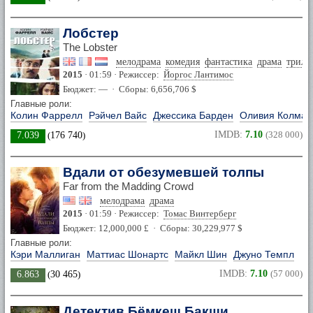
Лобстер
The Lobster
мелодрама
комедия
фантастика
драма
трилл
2015
· 01:59 · Режиссер:
Йоргос Лантимос
Бюджет: — · Сборы: 6,656,706 $
Главные роли:
Колин Фаррелл
Рэйчел Вайс
Джессика Барден
Оливия Колман
IMDB:
7.10
(328 000)
7.039
(
176 740
)
Вдали от обезумевшей толпы
Far from the Madding Crowd
мелодрама
драма
2015
· 01:59 · Режиссер:
Томас Винтерберг
Бюджет: 12,000,000 £ · Сборы: 30,229,977 $
Главные роли:
Кэри Маллиган
Маттиас Шонартс
Майкл Шин
Джуно Темпл
IMDB:
7.10
(57 000)
6.863
(
30 465
)
Детектив Бёмкеш Бакши