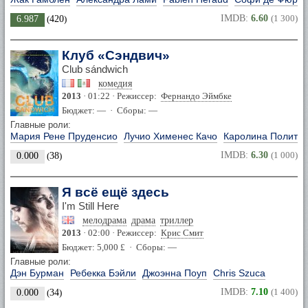
IMDB:
6.60
(1 300)
6.987
(
420
)
Клуб «Сэндвич»
Club sándwich
комедия
2013
· 01:22 · Режиссер:
Фернандо Эймбке
Бюджет: — · Сборы: —
Главные роли:
Мария Рене Пруденсио
Лучио Хименес Качо
Каролина Полити
IMDB:
6.30
(1 000)
0.000
(
38
)
Я всё ещё здесь
I'm Still Here
мелодрама
драма
триллер
2013
· 02:00 · Режиссер:
Крис Смит
Бюджет: 5,000 £ · Сборы: —
Главные роли:
Дэн Бурман
Ребекка Бэйли
Джоэнна Поуп
Chris Szuca
IMDB:
7.10
(1 400)
0.000
(
34
)