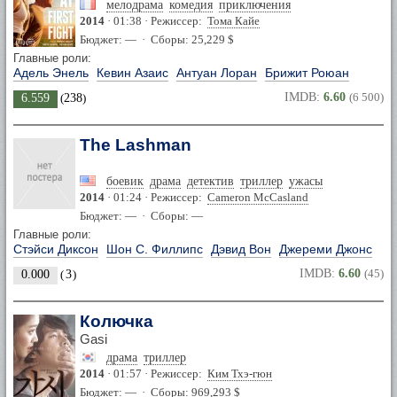
мелодрама
комедия
приключения
2014
· 01:38 · Режиссер:
Тома Кайе
Бюджет: — · Сборы: 25,229 $
Главные роли:
Адель Энель
Кевин Азаис
Антуан Лоран
Брижит Роюан
IMDB:
6.60
(6 500)
6.559
(
238
)
The Lashman
боевик
драма
детектив
триллер
ужасы
2014
· 01:24 · Режиссер:
Cameron McCasland
Бюджет: — · Сборы: —
Главные роли:
Стэйси Диксон
Шон С. Филлипс
Дэвид Вон
Джереми Джонс
IMDB:
6.60
(45)
0.000
(
3
)
Колючка
Gasi
драма
триллер
2014
· 01:57 · Режиссер:
Ким Тхэ-гюн
Бюджет: — · Сборы: 969,293 $