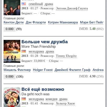
семейный
драма
2013
· 01:27 · Режиссер:
Энтони Джозеф Гиунта
Бюджет: — · Сборы: —
Главные роли:
Кентон Дюти
Дэн Флаэрти
Кэтрин Макнамара
Мэри Бет Пейл
IMDB:
5.40
(692)
0.000
(
99
)
Больше чем дружба
More Than Friendship
мелодрама
драма
2013
· 01:28 · Режиссер:
Timmy Ehegötz
Бюджет: 33,000 € · Сборы: —
Главные роли:
Мишель Фихтнер
Holger Foest
Джейкоб Филипп Граф
Andreas 
IMDB:
4.90
(250)
0.000
(
106
)
Всё ещё возможно
Da geht noch was
мелодрама
комедия
драма
2013
· 01:41 · Режиссер:
Хольгер Хаазе