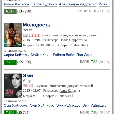
Дуэйн Джонсон
Карла Гуджино
Александра Даддарио
Йоан Гр
IMDB:
6.10
(273 000)
6.217
(
133 298
)
Молодость
Youth
мелодрама
комедия
музыка
драма
2015
· 02:04 · Режиссер:
Паоло Соррентино
Бюджет: 12,300,000 € · Сборы: 23,449,164 $
Главные роли:
Харви Кейтель
Майкл Кейн
Рэйчел Вайс
Пол Дано
IMDB:
7.30
(88 000)
7.262
(
122 066
)
Эми
Amy
музыка
биография
документальный
2015
· 02:07 · Режиссер:
Азиф Кападиа
Бюджет: — · Сборы: 23,706,049 $
Главные роли:
Эми Уайнхаус
Эми Уайнхаус
Эми Уайнхаус
Эми Уайнхаус
IMDB:
7.80
(58 000)
7.876
(
25 704
)