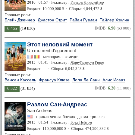
2016
· 01:57 · Режиссер:
Ричард Линклейтер
Бюджет: 10,000,000 $ · Сборы: 4,644,472 $
Главные роли:
Блейк Дженнер
Джастон Стрит
Райан Гузман
Тайлер Хэклин
IMDB:
6.90
(63 000)
6.465
(
19 830
)
Этот неловкий момент
Un moment d'égarement
мелодрама
комедия
2015
· 01:41 · Режиссер:
Жан-Франсуа Рише
Бюджет: — · Сборы: 6,045,343 $
Главные роли:
Венсан Кассель
Франсуа Клюзе
Лола Ле Ланн
Алис Исааз
IMDB:
6.20
(11 000)
6.322
(
81 834
)
Разлом Сан-Андреас
San Andreas
приключения
боевик
драма
триллер
2015
· 01:54 · Режиссер:
Брэд Пейтон
Бюджет: 110,000,000 $ · Сборы: 474,590,832 $
Главные роли: