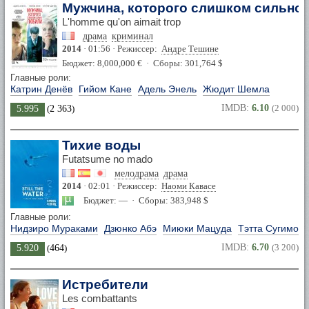
Мужчина, которого слишком сильно
L'homme qu'on aimait trop
драма
криминал
2014
· 01:56 · Режиссер:
Андре Тешине
Бюджет: 8,000,000 € · Сборы: 301,764 $
Главные роли:
Катрин Денёв
Гийом Кане
Адель Энель
Жюдит Шемла
IMDB:
6.10
(2 000)
5.995
(
2 363
)
Тихие воды
Futatsume no mado
мелодрама
драма
2014
· 02:01 · Режиссер:
Наоми Кавасе
Бюджет: — · Сборы: 383,948 $
Главные роли:
Нидзиро Мураками
Дзюнко Абэ
Миюки Мацуда
Тэтта Сугимото
IMDB:
6.70
(3 200)
5.920
(
464
)
Истребители
Les combattants