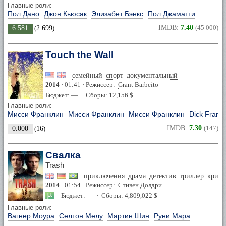
Главные роли:
Пол Дано
Джон Кьюсак
Элизабет Бэнкс
Пол Джаматти
IMDB:
7.40
(45 000)
6.581
(
2 699
)
Touch the Wall
семейный
спорт
документальный
2014
· 01:41 · Режиссер:
Grant Barbeito
Бюджет: — · Сборы: 12,156 $
Главные роли:
Мисси Франклин
Мисси Франклин
Мисси Франклин
Dick Frankl
IMDB:
7.30
(147)
0.000
(
16
)
Свалка
Trash
приключения
драма
детектив
триллер
крим
2014
· 01:54 · Режиссер:
Стивен Долдри
Бюджет: — · Сборы: 4,809,022 $
Главные роли:
Вагнер Моура
Селтон Мелу
Мартин Шин
Руни Мара