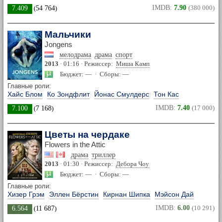
IMDB:
7.90
(380 000)
7.409
(
54 764
)
Мальчики
Jongens
мелодрама
драма
спорт
2013
· 01:16 · Режиссер:
Миша Камп
Бюджет: — · Сборы: —
Главные роли:
Хайс Блом
Ко Зондфлит
Йонас Смулдерс
Тон Кас
IMDB:
7.40
(17 000)
7.100
(
7 168
)
Цветы на чердаке
Flowers in the Attic
драма
триллер
2013
· 01:30 · Режиссер:
Дебора Чоу
Бюджет: — · Сборы: —
Главные роли:
Хизер Грэм
Эллен Бёрстин
Кирнан Шипка
Мэйсон Дай
IMDB:
6.00
(10 291)
6.564
(
11 687
)