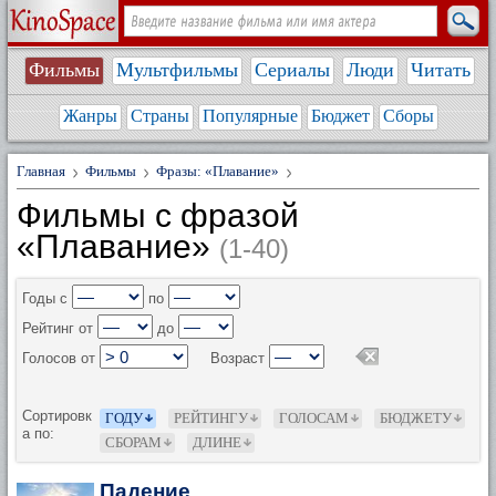
Фильмы
Мультфильмы
Сериалы
Люди
Читать
Жанры
Страны
Популярные
Бюджет
Сборы
Главная
Фильмы
Фразы: «Плавание»
Фильмы с фразой
«Плавание»
(1-40)
Годы с
по
Рейтинг от
до
Голосов от
Возраст
Сортировк
ГОДУ
РЕЙТИНГУ
ГОЛОСАМ
БЮДЖЕТУ
а по:
СБОРАМ
ДЛИНЕ
Падение