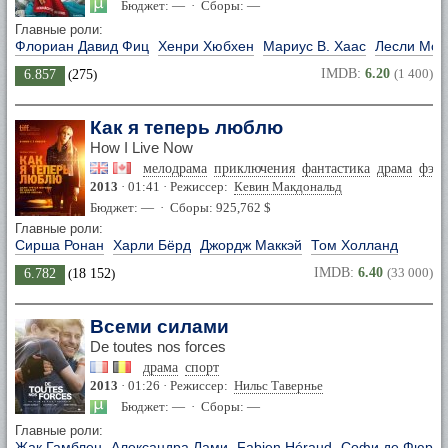
Бюджет: — · Сборы: —
Главные роли:
Флориан Давид Фиц
Хенри Хюбхен
Мариус В. Хаас
Лесли Мол
IMDB:
6.20
(1 400)
6.857
(
275
)
Как я теперь люблю
How I Live Now
мелодрама
приключения
фантастика
драма
фэнт
2013
· 01:41 · Режиссер:
Кевин Макдональд
Бюджет: — · Сборы: 925,762 $
Главные роли:
Сирша Ронан
Харли Бёрд
Джордж Маккэй
Том Холланд
IMDB:
6.40
(33 000)
6.782
(
18 152
)
Всеми силами
De toutes nos forces
драма
спорт
2013
· 01:26 · Режиссер:
Нильс Тавернье
Бюджет: — · Сборы: —
Главные роли:
Жак Гамблен
Александра Лами
Fabien Héraud
Софи де Фюрст