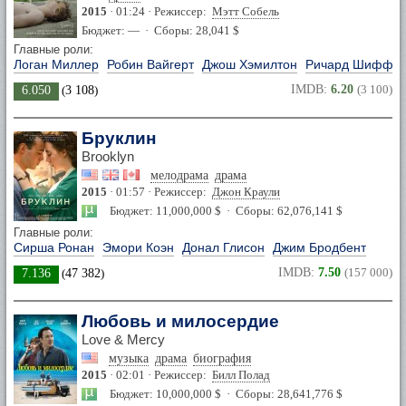
2015
· 01:24 · Режиссер:
Мэтт Собель
Бюджет: — · Сборы: 28,041 $
Главные роли:
Логан Миллер
Робин Вайгерт
Джош Хэмилтон
Ричард Шифф
IMDB:
6.20
(3 100)
6.050
(
3 108
)
Бруклин
Brooklyn
мелодрама
драма
2015
· 01:57 · Режиссер:
Джон Краули
Бюджет: 11,000,000 $ · Сборы: 62,076,141 $
Главные роли:
Сирша Ронан
Эмори Коэн
Донал Глисон
Джим Бродбент
IMDB:
7.50
(157 000)
7.136
(
47 382
)
Любовь и милосердие
Love & Mercy
музыка
драма
биография
2015
· 02:01 · Режиссер:
Билл Полад
Бюджет: 10,000,000 $ · Сборы: 28,641,776 $