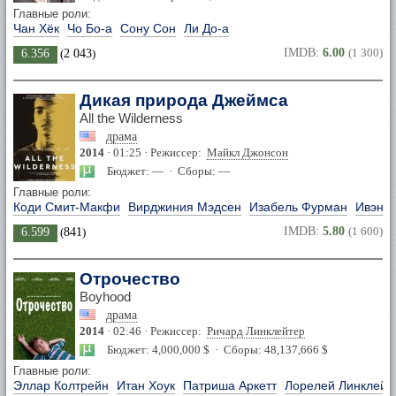
Главные роли:
Чан Хёк
Чо Бо-а
Сону Сон
Ли До-а
IMDB:
6.00
(1 300)
6.356
(
2 043
)
Дикая природа Джеймса
All the Wilderness
драма
2014
· 01:25 · Режиссер:
Майкл Джонсон
Бюджет: — · Сборы: —
Главные роли:
Коди Смит-Макфи
Вирджиния Мэдсен
Изабель Фурман
Ивэн Р
IMDB:
5.80
(1 600)
6.599
(
841
)
Отрочество
Boyhood
драма
2014
· 02:46 · Режиссер:
Ричард Линклейтер
Бюджет: 4,000,000 $ · Сборы: 48,137,666 $
Главные роли:
Эллар Колтрейн
Итан Хоук
Патриша Аркетт
Лорелей Линклейт