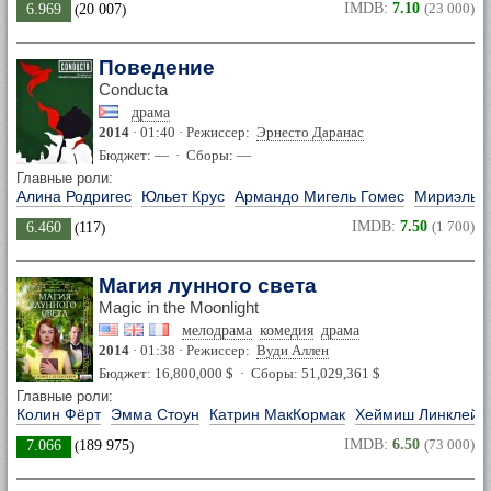
IMDB:
7.10
(23 000)
6.969
(
20 007
)
Поведение
Conducta
драма
2014
· 01:40 · Режиссер:
Эрнесто Даранас
Бюджет: — · Сборы: —
Главные роли:
Алина Родригес
Юльет Крус
Армандо Мигель Гомес
Мириэль 
IMDB:
7.50
(1 700)
6.460
(
117
)
Магия лунного света
Magic in the Moonlight
мелодрама
комедия
драма
2014
· 01:38 · Режиссер:
Вуди Аллен
Бюджет: 16,800,000 $ · Сборы: 51,029,361 $
Главные роли:
Колин Фёрт
Эмма Стоун
Катрин МакКормак
Хеймиш Линклейт
IMDB:
6.50
(73 000)
7.066
(
189 975
)