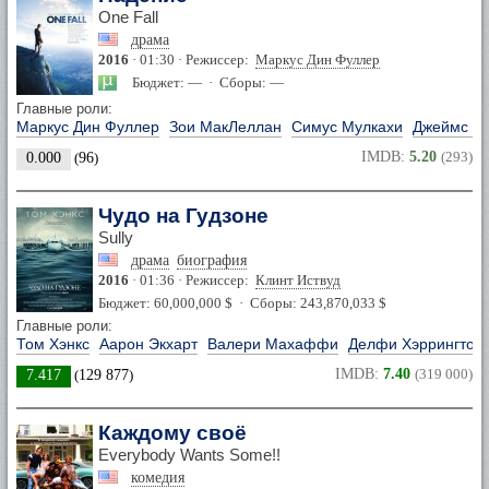
One Fall
драма
2016
· 01:30 · Режиссер:
Маркус Дин Фуллер
Бюджет: — · Сборы: —
Главные роли:
Маркус Дин Фуллер
Зои МакЛеллан
Симус Мулкахи
Джеймс М
IMDB:
5.20
(293)
0.000
(
96
)
Чудо на Гудзоне
Sully
драма
биография
2016
· 01:36 · Режиссер:
Клинт Иствуд
Бюджет: 60,000,000 $ · Сборы: 243,870,033 $
Главные роли:
Том Хэнкс
Аарон Экхарт
Валери Махаффи
Делфи Хэррингтон
IMDB:
7.40
(319 000)
7.417
(
129 877
)
Каждому своё
Everybody Wants Some!!
комедия