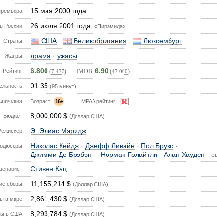
15 мая 2000 года
премьера:
26 июля 2001 года;
в России:
«Пирамида»
США
Великобритания
Люксембург
Страны:
драма
·
ужасы
Жанры:
6.806
6.90
Рейтинг:
(
) IMDB:
(
)
7 477
47 000
01:35
ельность:
(95 минут)
аничения:
Возраст:
16+
MPAA рейтинг:
8,000,000 $
Бюджет:
(Доллар США)
Э. Элиас Мэридж
Режиссер:
Николас Кейдж
·
Джефф Ливайн
·
Пол Брукс
·
одюсеры:
Джимми Де Брэбэнт
·
Норман Голайтли
·
Алан Хауден
·
е
Стивен Кац
ценарист:
11,155,214 $
е сборы:
(Доллар США)
2,861,430 $
ы в мире:
(Доллар США)
8,293,784 $
ы в США:
(Доллар США)