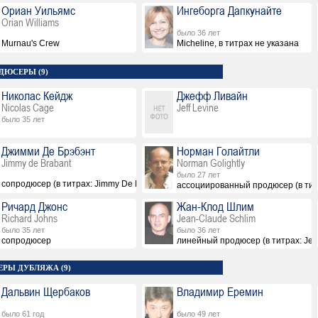
Ориан Уильямс
Ингеборга Дапкунайте
Orian Williams
было 36 лет
Murnau's Crew
Micheline, в титрах не указана
ДЮСЕРЫ (9)
Николас Кейдж
Джефф Ливайн
Nicolas Cage
Jeff Levine
было 35 лет
Джимми Де Брэбэнт
Норман Голайтли
Jimmy de Brabant
Norman Golightly
было 27 лет
сопродюсер (в титрах: Jimmy De Brabant)
ассоциированный продюсер (в титр
Ричард Джонс
Жан-Клод Шлим
Richard Johns
Jean-Claude Schlim
было 35 лет
было 36 лет
сопродюсер
линейный продюсер (в титрах: Jea
ЕРЫ ДУБЛЯЖА (9)
Дальвин Щербаков
Владимир Еремин
было 61 год
было 49 лет