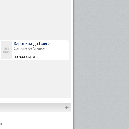
Каролина де Вивез
Caroline de Vivaise
по костюмам
А
»