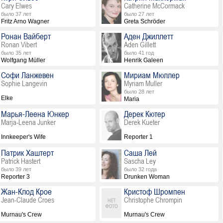
Cary Elwes
Catherine McCormack
было 37 лет
было 27 лет
Fritz Arno Wagner
Greta Schröder
Ронан Вайберт
Аден Джиллетт
Ronan Vibert
Aden Gillett
было 35 лет
было 41 год
Wolfgang Müller
Henrik Galeen
Софи Ланжевен
Мириам Мюллер
Sophie Langevin
Myriam Muller
было 28 лет
Elke
Maria
Марья-Леена Юнкер
Дерек Кютер
Marja-Leena Junker
Derek Kueter
Innkeeper's Wife
Reporter 1
Патрик Хаштерт
Саша Лей
Patrick Hastert
Sascha Ley
было 39 лет
было 32 года
Reporter 3
Drunken Woman
Жан-Клод Крое
Кристоф Шромпен
Jean-Claude Croes
Christophe Chrompin
Murnau's Crew
Murnau's Crew