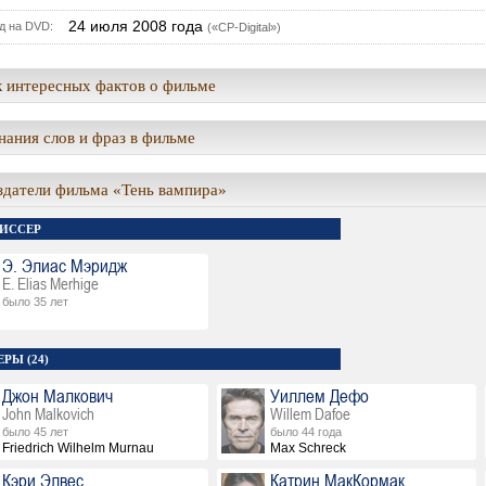
24 июля 2008 года
д на DVD:
(«CP-Digital»)
 интересных фактов о фильме
ания слов и фраз в фильме
здатели фильма «Тень вампира»
ИССЕР
Э. Элиас Мэридж
E. Elias Merhige
было 35 лет
РЫ (24)
Джон Малкович
Уиллем Дефо
John Malkovich
Willem Dafoe
было 45 лет
было 44 года
Friedrich Wilhelm Murnau
Max Schreck
Кэри Элвес
Катрин МакКормак