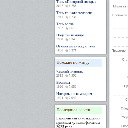
Тень «Полярной звезды»
2007
6.758
Мировая 
Тень тонкого человека
Премьера 
1941
6.738
Тень волка
1992
6.615
Поцелуй вампира
1988
6.345
Откинь гигантскую тень
1966
6.271
Продолжит
Огр
Похожие по жанру
Черный плавник
2013
7.952
Возница
Пр
1920
7.950
Интервью с вампиром
1994
7.949
С
Общи
Последние новости
Сбор
Европейская киноакадемия
признала лучшим фильмом
Сбор
2025 года…