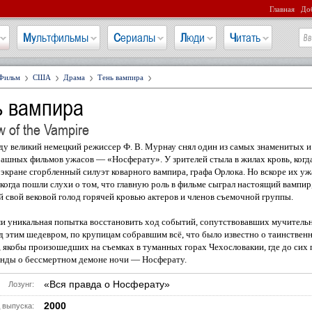
Главная
Доб
Мультфильмы
Сериалы
Люди
Читать
Фильм
США
Драма
Тень вампира
ь вампира
 of the Vampire
ду великий немецкий режиссер Ф. В. Мурнау снял один из самых знаменитых и
ашных фильмов ужасов — «Носферату». У зрителей стыла в жилах кровь, когд
 экране сгорбленный силуэт коварного вампира, графа Орлока. Но вскоре их уж
 когда пошли слухи о том, что главную роль в фильме сыграл настоящий вампир
 свой вековой голод горячей кровью актеров и членов съемочной группы.
и уникальная попытка восстановить ход событий, сопутствовавших мучитель
д этим шедевром, по крупицам собравшим всё, что было известно о таинствен
 якобы произошедших на съемках в туманных горах Чехословакии, где до сих 
енды о бессмертном демоне ночи — Носферату.
«Вся правда о Носферату»
Лозунг:
2000
 выпуска: