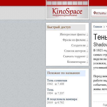
Фильмы
Главная
Быстрый доступ
Тен
Интересные факты
Фразы из фильма
Shadow
Создатели
В 1921 го
Список актеров
самых стр
Скачать торрент
видели на
Комментарии
усилился,
утолявший
Похожие по названию
Перед вам
Тень сомнения
работе на
1942
7.408
событиях,
живы лег
Тень
1994
7.337
Я поцеловала вампира
2010
6.782
Год