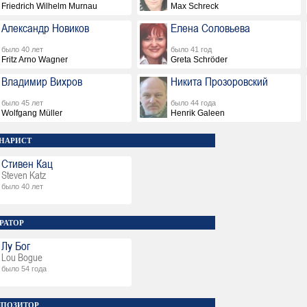
Friedrich Wilhelm Murnau
Max Schreck
Александр Новиков
Елена Соловьева
было 40 лет
было 41 год
Fritz Arno Wagner
Greta Schröder
Владимир Вихров
Никита Прозоровский
было 45 лет
было 44 года
Wolfgang Müller
Henrik Galeen
НАРИСТ
Стивен Кац
Steven Katz
было 40 лет
РАТОР
Лу Бог
Lou Bogue
было 54 года
ПОЗИТОР