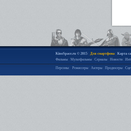
|
|
KinoSpace.ru © 2015
Для смартфона
Карта с
|
|
|
|
Фильмы
Мультфильмы
Сериалы
Новости
Инт
|
|
|
Персоны:
Режиссеры
Актеры
Продюсеры
Сце