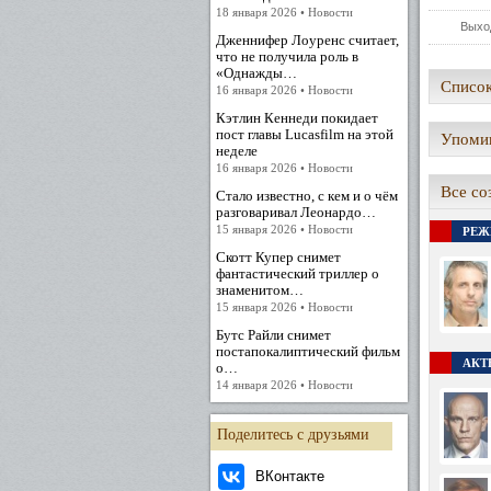
18 января 2026 • Новости
Выхо
Дженнифер Лоуренс считает,
что не получила роль в
«Однажды…
Список
16 января 2026 • Новости
Кэтлин Кеннеди покидает
пост главы Lucasfilm на этой
Упомин
неделе
16 января 2026 • Новости
Все со
Стало известно, с кем и о чём
разговаривал Леонардо…
15 января 2026 • Новости
РЕЖ
Скотт Купер снимет
фантастический триллер о
знаменитом…
15 января 2026 • Новости
Бутс Райли снимет
постапокалиптический фильм
АКТЕ
о…
14 января 2026 • Новости
Поделитесь с друзьями
ВКонтакте