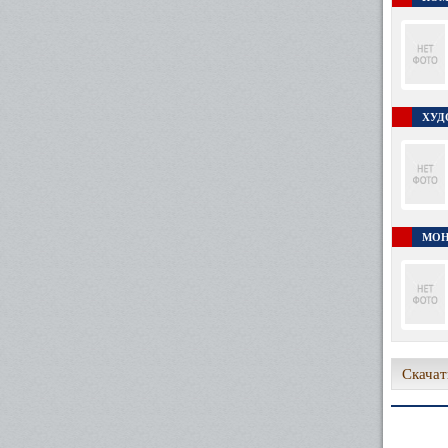
ХУД
МОН
Скачат