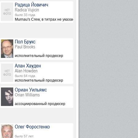
Радица Йовичич
Radica Vujicin
было 33 года
Murnau's Crew, в титрах не указана
Пол Брукс
Paul Brooks
исполнительный продюсер
Алан Хауден
Alan Howden
было 64 года
ах: Norm Golightly)
исполнительный продюсер
Ориан Уильямс
Orian Williams
ассоциированный продюсер
n Claude Schlim)
Олег Форостенко
было 57 лет