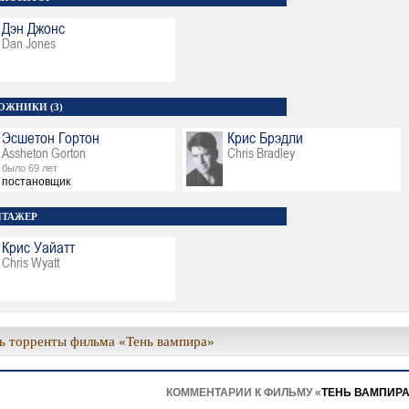
Дэн Джонс
Dan Jones
ОЖНИКИ (3)
Эсшетон Гортон
Крис Брэдли
Assheton Gorton
Chris Bradley
было 69 лет
постановщик
ТАЖЕР
Крис Уайатт
Chris Wyatt
ь торренты фильма «Тень вампира»
КОММЕНТАРИИ К ФИЛЬМУ «
ТЕНЬ ВАМПИР