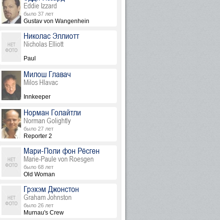
Eddie Izzard
было 37 лет
Gustav von Wangenhein
Николас Эллиотт
Nicholas Elliott
Paul
Милош Главач
Milos Hlavac
Innkeeper
Норман Голайтли
Norman Golightly
было 27 лет
Reporter 2
Мари-Поли фон Рёсген
Marie-Paule von Roesgen
было 68 лет
Old Woman
Грэхэм Джонстон
Graham Johnston
было 26 лет
Murnau's Crew