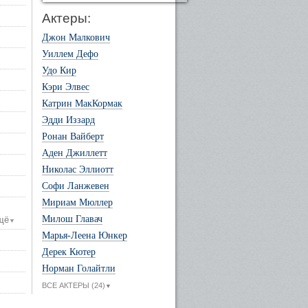
Актеры:
Джон Малкович
Уиллем Дефо
Удо Кир
Кэри Элвес
Катрин МакКормак
Эдди Иззард
Ронан Вайберт
Аден Джиллетт
Николас Эллиотт
Софи Ланжевен
Мириам Мюллер
Милош Главач
щё
▼
Марья-Леена Юнкер
Дерек Кютер
Норман Голайтли
ВСЕ АКТЕРЫ (24)
▼