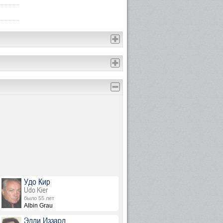
Удо Кир
Udo Kier
было 55 лет
Albin Grau
Эдди Иззард