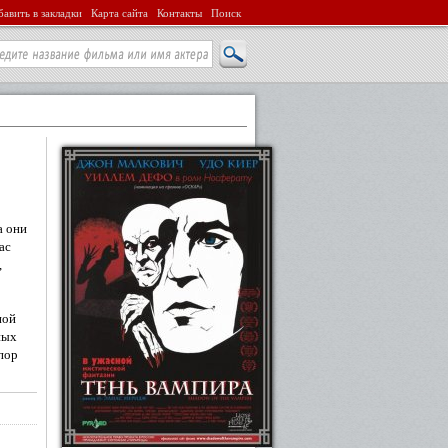
авить в закладки
Карта сайта
Контакты
Поиск
а они
ас
,
ной
ных
пор