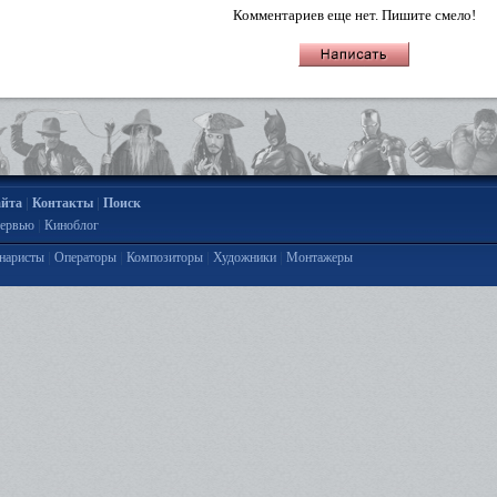
Комментариев еще нет. Пишите смело!
|
|
айта
Контакты
Поиск
|
ервью
Киноблог
|
|
|
|
наристы
Операторы
Композиторы
Художники
Монтажеры