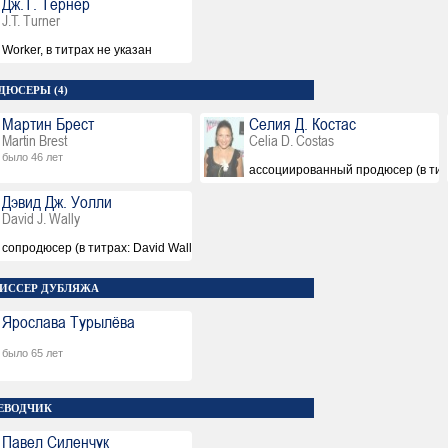
Дж.Т. Тернер
J.T. Turner
Worker, в титрах не указан
ДЮСЕРЫ (4)
Мартин Брест
Селия Д. Костас
Martin Brest
Celia D. Costas
было 46 лет
ассоциированный продюсер (в титр
Дэвид Дж. Уолли
David J. Wally
сопродюсер (в титрах: David Wally)
ИССЕР ДУБЛЯЖА
Ярослава Турылёва
было 65 лет
ЕВОДЧИК
Павел Силенчук