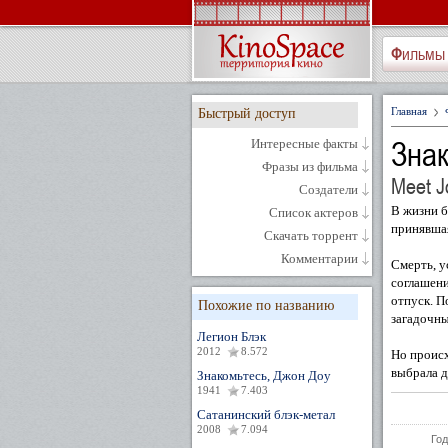
Фильмы
Главная
Быстрый доступ
Знак
Интересные факты
Фразы из фильма
Meet J
Создатели
В жизни б
Список актеров
принявшая
Скачать торрент
Комментарии
Смерть, у
соглашени
отпуск. П
Похожие по названию
загадочны
Легион Блэк
2012
8.572
Но происх
выбрала д
Знакомьтесь, Джон Доу
1941
7.403
Сатанинский блэк-метал
2008
7.094
Год