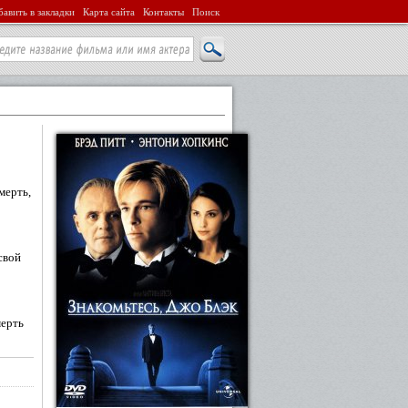
авить в закладки
Карта сайта
Контакты
Поиск
мерть,
свой
мерть