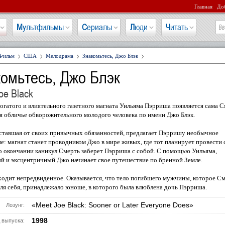
Главная
Доб
Мультфильмы
Сериалы
Люди
Читать
Фильм
США
Мелодрама
Знакомьтесь, Джо Блэк
омьтесь, Джо Блэк
oe Black
огатого и влиятельного газетного магната Уильяма Пэрриша появляется сама С
 обличье обворожительного молодого человека по имени Джо Блэк.
ставшая от своих привычных обязанностей, предлагает Пэрришу необычное
е: магнат станет проводником Джо в мире живых, где тот планирует провести 
о окончании каникул Смерть заберет Пэрриша с собой. С помощью Уильяма,
й и эксцентричный Джо начинает свое путешествие по бренной Земле.
одит непредвиденное. Оказывается, что тело погибшего мужчины, которое С
ля себя, принадлежало юноше, в которого была влюблена дочь Пэрриша.
«Meet Joe Black: Sooner or Later Everyone Does»
Лозунг:
1998
 выпуска: