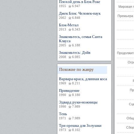
Плохой день в Блэк Роке
1955
6.947
Мировая 
Джек Блэк: Человек-паук
Премьера 
2002
6.848
Блэк-Метал
2013
6.343
Знакомьтесь, семья Санта
Клауса
2005
6.188
Знакомьтесь: Дэйв
Продолжит
2008
6.085
Огр
Похожие по жанру
Варвара-краса, длинная коса
1969
8.211
Привидение
Пр
1990
8.180
Эдвард руки-ножницы
Сц
1990
7.989
Тень
1971
7.989
Общи
Три орешка для Золушки
Сбор
1973
8.102