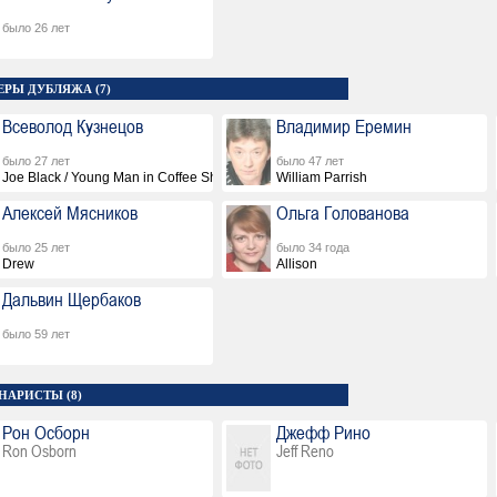
было 26 лет
ЕРЫ ДУБЛЯЖА (7)
Всеволод Кузнецов
Владимир Еремин
было 27 лет
было 47 лет
Joe Black / Young Man in Coffee Shop
William Parrish
Алексей Мясников
Ольга Голованова
было 25 лет
было 34 года
Drew
Allison
Дальвин Щербаков
было 59 лет
НАРИСТЫ (8)
Рон Осборн
Джефф Рино
Ron Osborn
Jeff Reno