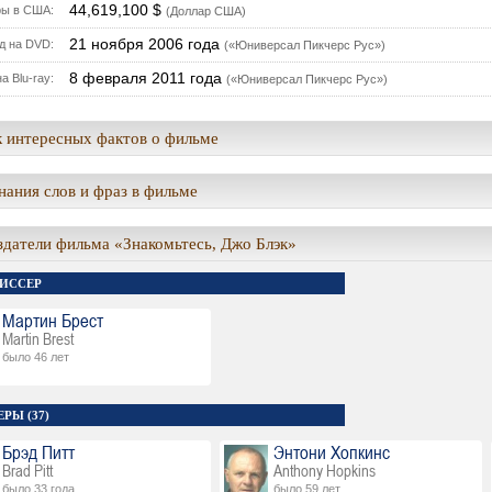
44,619,100 $
ы в США:
(Доллар США)
21 ноября 2006 года
д на DVD:
(«Юниверсал Пикчерс Рус»)
8 февраля 2011 года
а Blu-ray:
(«Юниверсал Пикчерс Рус»)
 интересных фактов о фильме
ания слов и фраз в фильме
здатели фильма «Знакомьтесь, Джо Блэк»
ИССЕР
Мартин Брест
Martin Brest
было 46 лет
РЫ (37)
Брэд Питт
Энтони Хопкинс
Brad Pitt
Anthony Hopkins
было 33 года
было 59 лет