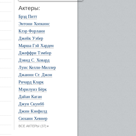
Актеры:
Брэд Питт
Энтони Хопкинс
Клэр Форлани
Джейк Уэбер
Марша Гэй Харден
Джеффри Тэмбор
Дэвид С. Ховард
Луис Келли-Миллер
Джанни Ст. Джон
Ричард Кларк
Мэрилуиз Бёрк
Дайан Каган
Джун Скуибб
Джин Кэнфилд
Сюзанн Хевнер
ВСЕ АКТЕРЫ (37)
▼