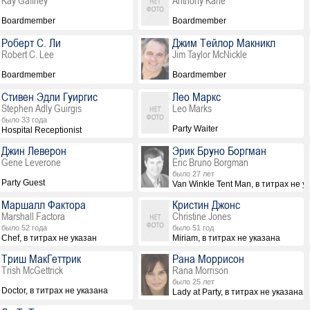
Kay Gaffney
Anthony Kane
Boardmember
Boardmember
Роберт С. Ли
Джим Тейлор Макникл
Robert C. Lee
Jim Taylor McNickle
Boardmember
Boardmember
Стивен Эдли Гуиргис
Лео Маркс
Stephen Adly Guirgis
Leo Marks
было 33 года
Party Waiter
Hospital Receptionist
Джин Леверон
Эрик Бруно Боргман
Gene Leverone
Eric Bruno Borgman
было 27 лет
Party Guest
Van Winkle Tent Man, в титрах не у
Маршалл Фактора
Кристин Джонс
Marshall Factora
Christine Jones
было 52 года
было 51 год
Chef, в титрах не указан
Miriam, в титрах не указана
Триш МакГеттрик
Рана Моррисон
Trish McGettrick
Rana Morrison
было 25 лет
Doctor, в титрах не указана
Lady at Party, в титрах не указана