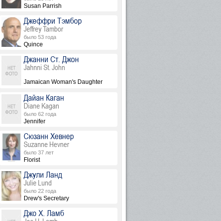
Susan Parrish
Джеффри Тэмбор
Jeffrey Tambor
было 53 года
Quince
Джанни Ст. Джон
Jahnni St. John
Jamaican Woman's Daughter
Дайан Каган
Diane Kagan
было 62 года
Jennifer
Сюзанн Хевнер
Suzanne Hevner
было 37 лет
Florist
Джули Ланд
Julie Lund
было 22 года
Drew's Secretary
Джо Х. Ламб