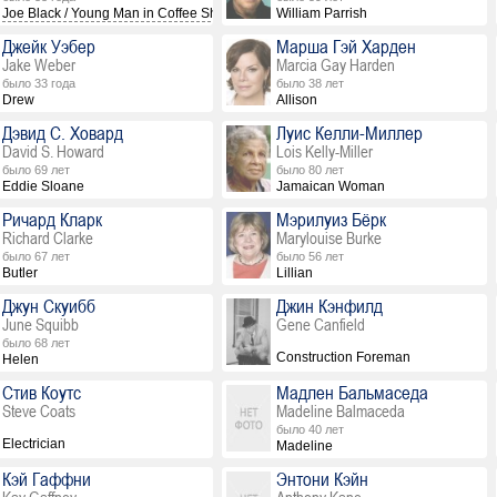
Joe Black / Young Man in Coffee Shop
William Parrish
Джейк Уэбер
Марша Гэй Харден
Jake Weber
Marcia Gay Harden
было 33 года
было 38 лет
Drew
Allison
Дэвид С. Ховард
Луис Келли-Миллер
David S. Howard
Lois Kelly-Miller
было 69 лет
было 80 лет
Eddie Sloane
Jamaican Woman
Ричард Кларк
Мэрилуиз Бёрк
Richard Clarke
Marylouise Burke
было 67 лет
было 56 лет
Butler
Lillian
Джун Скуибб
Джин Кэнфилд
June Squibb
Gene Canfield
было 68 лет
Construction Foreman
Helen
Стив Коутс
Мадлен Бальмаседа
Steve Coats
Madeline Balmaceda
было 40 лет
Electrician
Madeline
Кэй Гаффни
Энтони Кэйн