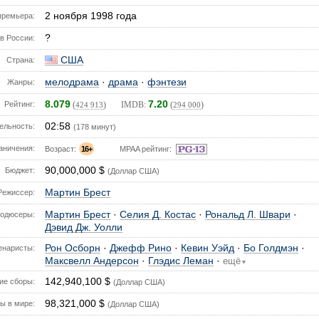
2 ноября 1998 года
премьера:
?
в России:
США
Страна:
мелодрама
·
драма
·
фэнтези
Жанры:
8.079
7.20
Рейтинг:
(
) IMDB:
(
)
424 913
294 000
02:58
ельность:
(178 минут)
аничения:
Возраст:
16+
MPAA рейтинг:
90,000,000 $
Бюджет:
(Доллар США)
Мартин Брест
Режиссер:
Мартин Брест
·
Селия Д. Костас
·
Рональд Л. Швари
·
одюсеры:
Дэвид Дж. Уолли
Рон Осборн
·
Джефф Рино
·
Кевин Уэйд
·
Бо Голдмэн
·
енаристы:
Максвелл Андерсон
·
Глэдис Леман
·
ещё
▼
142,940,100 $
е сборы:
(Доллар США)
98,321,000 $
ы в мире:
(Доллар США)