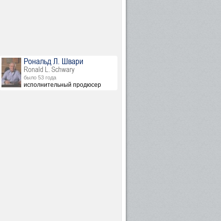
Рональд Л. Швари
Ronald L. Schwary
было 53 года
ах: Celia Costas)
исполнительный продюсер