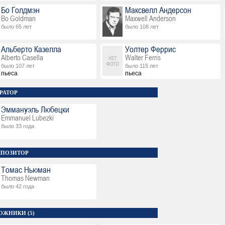
Бо Голдмэн
Максвелл Андерсон
Bo Goldman
Maxwell Anderson
было 65 лет
было 108 лет
Альберто Казелла
Уолтер Феррис
Alberto Casella
Walter Ferris
было 107 лет
было 115 лет
пьеса
пьеса
РАТОР
Эммануэль Любецки
Emmanuel Lubezki
было 33 года
ПОЗИТОР
Томас Ньюман
Thomas Newman
было 42 года
ОЖНИКИ (5)