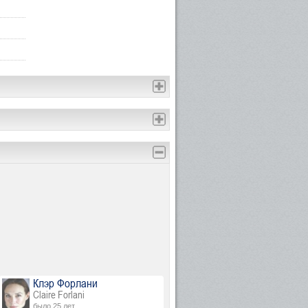
Клэр Форлани
Claire Forlani
было 25 лет