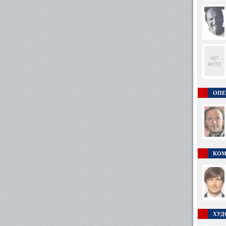
ОПЕ
КОМ
ХУД