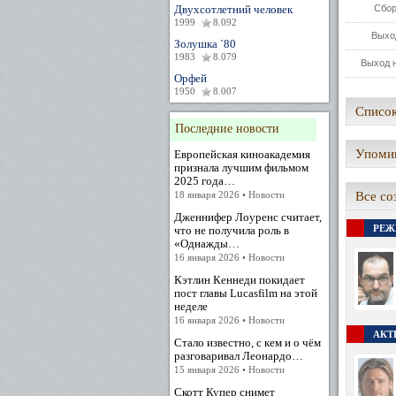
Двухсотлетний человек
Сбор
1999
8.092
Выхо
Золушка `80
1983
8.079
Выход н
Орфей
1950
8.007
Список
Последние новости
Упомин
Европейская киноакадемия
признала лучшим фильмом
2025 года…
18 января 2026 • Новости
Все со
Дженнифер Лоуренс считает,
РЕЖ
что не получила роль в
«Однажды…
16 января 2026 • Новости
Кэтлин Кеннеди покидает
пост главы Lucasfilm на этой
неделе
16 января 2026 • Новости
АКТЕ
Стало известно, с кем и о чём
разговаривал Леонардо…
15 января 2026 • Новости
Скотт Купер снимет