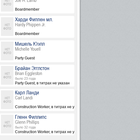
Joe H. Lamb
Boardmember
Харди Фиппен мл.
Hardy Phippen Jr.
Boardmember
Мишель Юэлл
Michelle Youell
Party Guest
Брайан Эгглстон
Brian Eggleston
было 23 года
казан
Party Guest, в титрах не указан
Карл Ланди
Carl Landi
Construction Worker, в титрах не указан
Гленн Филлипс
Glenn Phillips
было 32 года
Construction Worker, в титрах не указан