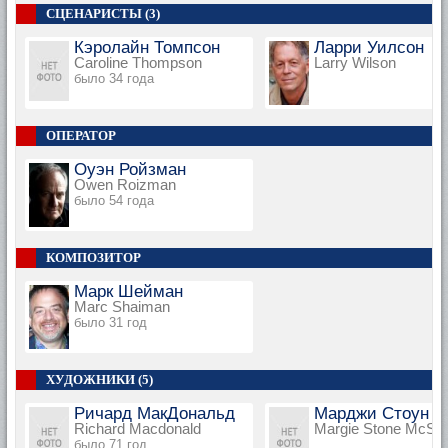
СЦЕНАРИСТЫ (3)
Кэролайн Томпсон
Ларри Уилсон
Caroline Thompson
Larry Wilson
было 34 года
ОПЕРАТОР
Оуэн Ройзман
Owen Roizman
было 54 года
КОМПОЗИТОР
Марк Шейман
Marc Shaiman
было 31 год
ХУДОЖНИКИ (5)
Ричард МакДональд
Марджи Стоун 
Richard Macdonald
Margie Stone McShi
было 71 год