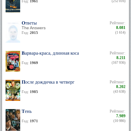
Год:
1961
(252 016)
Ответы
Рейтинг:
The Answers
8.081
Год:
2015
(1 614)
Варвара-краса, длинная коса
Рейтинг:
8.211
Год:
1969
(167 936)
После дождичка в четверг
Рейтинг:
8.202
Год:
1985
(43 638)
Тень
Рейтинг:
7.989
Год:
1971
(10 986)