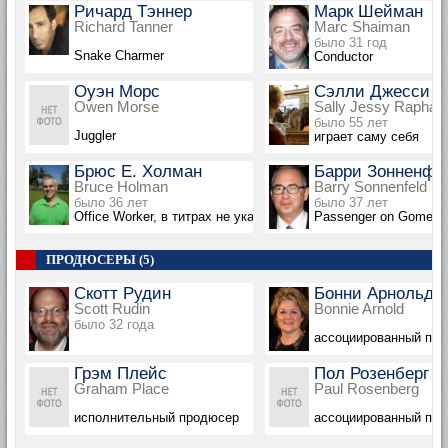
Ричард Тэннер
Марк Шейман
Richard Tanner
Marc Shaiman
было 31 год
Snake Charmer
Conductor
Оуэн Морс
Сэлли Джесси Р
Owen Morse
Sally Jessy Raphael
было 55 лет
Juggler
играет саму себя
Брюс Е. Холман
Барри Зонненфе
Bruce Holman
Barry Sonnenfeld
было 36 лет
было 37 лет
Office Worker, в титрах не указан
Passenger on Gomez's 
ПРОДЮСЕРЫ (5)
Скотт Рудин
Бонни Арнольд
Scott Rudin
Bonnie Arnold
было 32 года
ассоциированный пр
Грэм Плейс
Пол Розенберг
Graham Place
Paul Rosenberg
исполнительный продюсер
ассоциированный пр