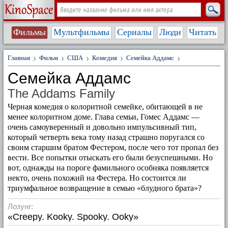
Фильмы
Мультфильмы
Сериалы
Люди
Читать
Главная
Фильм
США
Комедия
Семейка Аддамс
Семейка Аддамс
The Addams Family
Черная комедия о колоритной семейке, обитающей в не
менее колоритном доме. Глава семьи, Гомес Аддамс —
очень самоуверенный и довольно импульсивный тип,
который четверть века тому назад страшно поругался со
своим старшим братом Фестером, после чего тот пропал без
вести. Все попытки отыскать его были безуспешными. Но
вот, однажды на пороге фамильного особняка появляется
некто, очень похожий на Фестера. Но состоится ли
триумфальное возвращение в семью «блудного брата»?
Лозунг:
«Creepy. Kooky. Spooky. Ooky»