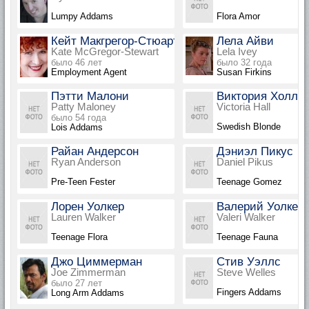
Lumpy Addams
Flora Amor
Кейт Макгрегор-Стюарт
Лела Айви
Kate McGregor-Stewart
Lela Ivey
было 46 лет
было 32 года
Employment Agent
Susan Firkins
Пэтти Малони
Виктория Холл
Patty Maloney
Victoria Hall
было 54 года
Swedish Blonde
Lois Addams
Райан Андерсон
Дэниэл Пикус
Ryan Anderson
Daniel Pikus
Pre-Teen Fester
Teenage Gomez
Лорен Уолкер
Валерий Уолкер
Lauren Walker
Valeri Walker
Teenage Flora
Teenage Fauna
Джо Циммерман
Стив Уэллс
Joe Zimmerman
Steve Welles
было 27 лет
Fingers Addams
Long Arm Addams