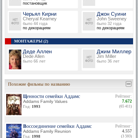
постановщик
Черьял Кирни
Джон Суини
Cheryal Kearney
John Sweeney
было 44 года
было 32 года
по декорациям
по декорациям
МОНТАЖЕРЫ (2)
Деде Аллен
Джим Миллер
Dede Allen
Jim Miller
было 66 лет
было 36 лет
Похожие фильмы по названию
Ценности семейки Аддамс
Рейтинг:
Addams Family Values
7.672
Год:
1993
(65 411)
Воссоединение семейки Аддамс
Рейтинг:
Addams Family Reunion
4.557
Год:
1998
(3 593)