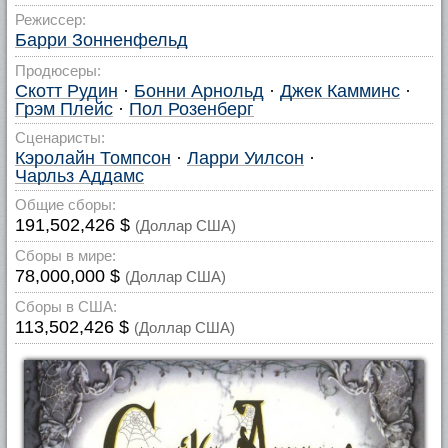
Режиссер:
Барри Зонненфельд
Продюсеры:
Скотт Рудин
·
Бонни Арнольд
·
Джек Камминс
·
Грэм Плейс
·
Пол Розенберг
Сценаристы:
Кэролайн Томпсон
·
Ларри Уилсон
·
Чарльз Аддамс
Общие сборы:
191,502,426 $
(Доллар США)
Сборы в мире:
78,000,000 $
(Доллар США)
Сборы в США:
113,502,426 $
(Доллар США)