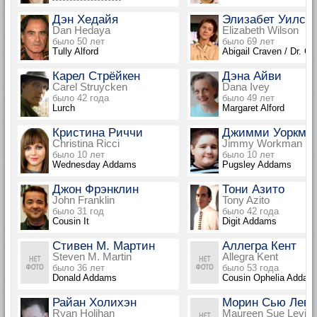
Дэн Хедайя
Элизабет Уилсо
Dan Hedaya
Elizabeth Wilson
было 50 лет
было 69 лет
Tully Alford
Abigail Craven / Dr. G
Карел Стрёйкен
Дэна Айви
Carel Struycken
Dana Ivey
было 42 года
было 49 лет
Lurch
Margaret Alford
Кристина Риччи
Джимми Уоркмэ
Christina Ricci
Jimmy Workman
было 10 лет
было 10 лет
Wednesday Addams
Pugsley Addams
Джон Фрэнклин
Тони Азито
John Franklin
Tony Azito
было 31 год
было 42 года
Cousin It
Digit Addams
Стивен М. Мартин
Аллегра Кент
Steven M. Martin
Allegra Kent
было 36 лет
было 53 года
Donald Addams
Cousin Ophelia Addam
Райан Холихэн
Морин Сью Леви
Ryan Holihan
Maureen Sue Levin