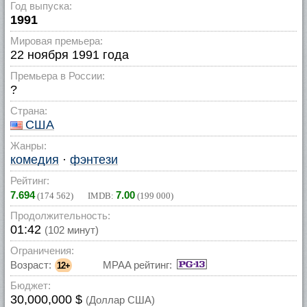
Год выпуска:
1991
Мировая премьера:
22 ноября 1991 года
Премьера в России:
?
Страна:
США
Жанры:
комедия
·
фэнтези
Рейтинг:
7.694
7.00
(
174 562
) IMDB:
(
199 000
)
Продолжительность:
01:42
(102 минут)
Ограничения:
Возраст:
MPAA рейтинг:
12+
Бюджет:
30,000,000 $
(Доллар США)