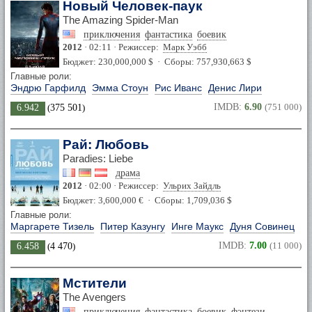
Новый Человек-паук
The Amazing Spider-Man
приключения
фантастика
боевик
2012
· 02:11 · Режиссер:
Марк Уэбб
Бюджет: 230,000,000 $ · Сборы: 757,930,663 $
Главные роли:
Эндрю Гарфилд
Эмма Стоун
Рис Иванс
Денис Лири
IMDB:
6.90
(751 000)
6.942
(
375 501
)
Рай: Любовь
Paradies: Liebe
драма
2012
· 02:00 · Режиссер:
Ульрих Зайдль
Бюджет: 3,600,000 € · Сборы: 1,709,036 $
Главные роли:
Маргарете Тизель
Питер Казунгу
Инге Маукс
Дуня Совинец
IMDB:
7.00
(11 000)
6.458
(
4 470
)
Мстители
The Avengers
приключения
фантастика
боевик
фэнтези