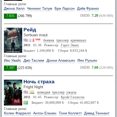
Главные роли:
Джона Хилл
Ченнинг Татум
Бри Ларсон
Дэйв Франко
IMDB:
7.20
(636 000)
7.031
(
266 799
)
Рейд
Serbuan maut
боевик
триллер
криминал
2011
· 01:36 · Режиссер:
Гарет Эванс
Бюджет: 1,100,000 $ · Сборы: 8,933,244 $
Главные роли:
Ико Увайс
Джо Таслим
Донни Аламсьях
Яян Рухьян
IMDB:
7.60
(228 000)
7.397
(
225 659
)
Ночь страха
Fright Night
комедия
триллер
ужасы
2011
· 01:45 · Режиссер:
Крэйг Гиллеспи
Бюджет: 30,000,000 $ · Сборы: 41,002,607 $
Главные роли:
Колин Фаррелл
Антон Ельчин
Тони Коллетт
Дэвид Теннант