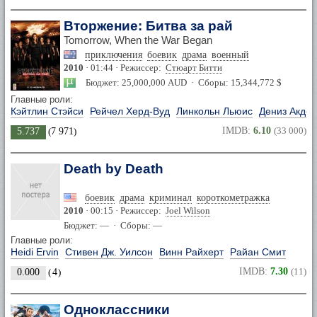
Вторжение: Битва за рай
Tomorrow, When the War Began
приключения
боевик
драма
военный
2010
· 01:44 · Режиссер:
Стюарт Битти
Бюджет: 25,000,000 AUD · Сборы: 15,344,772 $
Главные роли:
Кэйтлин Стэйси
Рейчел Херд-Вуд
Линкольн Льюис
Дениз Акден
IMDB:
6.10
(33 000)
5.737
(
7 971
)
Death by Death
боевик
драма
криминал
короткометражка
2010
· 00:15 · Режиссер:
Joel Wilson
Бюджет: — · Сборы: —
Главные роли:
Heidi Ervin
Стивен Дж. Уилсон
Винн Райхерт
Райан Смит
IMDB:
7.30
(11)
0.000
(
4
)
Одноклассники