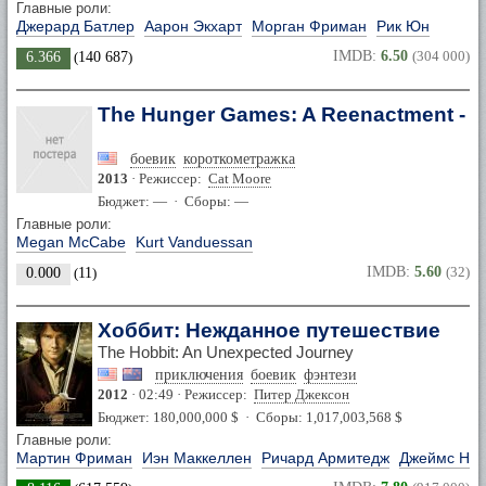
Главные роли:
Джерард Батлер
Аарон Экхарт
Морган Фриман
Рик Юн
IMDB:
6.50
(304 000)
6.366
(
140 687
)
The Hunger Games: A Reenactment - Pa
боевик
короткометражка
2013
· Режиссер:
Cat Moore
Бюджет: — · Сборы: —
Главные роли:
Megan McCabe
Kurt Vanduessan
IMDB:
5.60
(32)
0.000
(
11
)
Хоббит: Нежданное путешествие
The Hobbit: An Unexpected Journey
приключения
боевик
фэнтези
2012
· 02:49 · Режиссер:
Питер Джексон
Бюджет: 180,000,000 $ · Сборы: 1,017,003,568 $
Главные роли:
Мартин Фриман
Иэн Маккеллен
Ричард Армитедж
Джеймс Нес