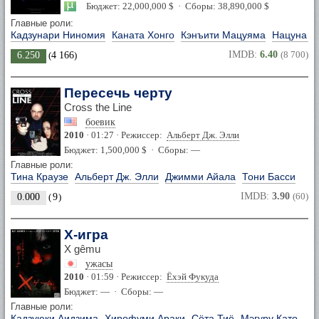
Бюджет: 22,000,000 $ · Сборы: 38,890,000 $
Главные роли:
Кадзунари Ниномия
Каната Хонго
Кэнъити Мацуяма
Нацуна В
IMDB:
6.40
(8 700)
6.250
(
4 166
)
Пересечь черту
Cross the Line
боевик
2010
· 01:27 · Режиссер:
Альберт Дж. Элли
Бюджет: 1,500,000 $ · Сборы: —
Главные роли:
Тина Краузе
Альберт Дж. Элли
Джимми Айала
Тони Басси
IMDB:
3.90
(60)
0.000
(
9
)
X-игра
X gêmu
ужасы
2010
· 01:59 · Режиссер:
Ёхэй Фукуда
Бюджет: — · Сборы: —
Главные роли:
Кадзуюки Аидзима
Хирофуми Араки
Сёта Тиё
Мэгуру Като