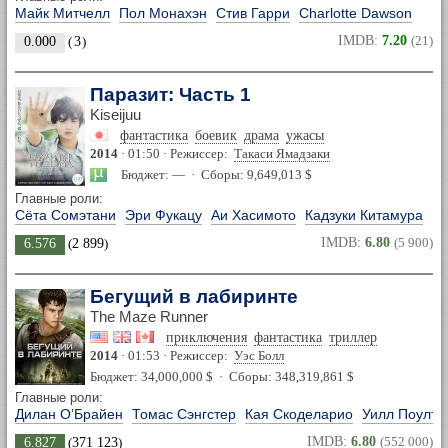
Майк Митчелл
Пол Монахэн
Стив Гарри
Charlotte Dawson
IMDB:
7.20
(21)
0.000
(
3
)
Паразит: Часть 1
Kiseijuu
фантастика
боевик
драма
ужасы
2014
· 01:50 · Режиссер:
Такаси Ямадзаки
Бюджет: — · Сборы: 9,649,013 $
Главные роли:
Сёта Сомэтани
Эри Фукацу
Аи Хасимото
Кадзуки Китамура
IMDB:
6.80
(5 900)
6.576
(
2 899
)
Бегущий в лабиринте
The Maze Runner
приключения
фантастика
триллер
2014
· 01:53 · Режиссер:
Уэс Болл
Бюджет: 34,000,000 $ · Сборы: 348,319,861 $
Главные роли:
Дилан О’Брайен
Томас Сэнгстер
Кая Скоделарио
Уилл Поулте
IMDB:
6.80
(552 000)
6.827
(
371 123
)