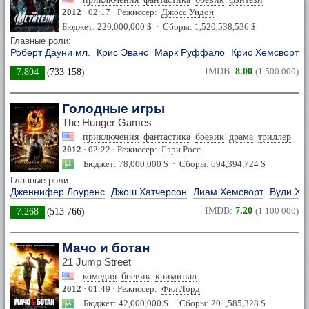
2012
· 02:17 · Режиссер:
Джосс Уидон
Бюджет: 220,000,000 $ · Сборы: 1,520,538,536 $
Главные роли:
Роберт Дауни мл.
Крис Эванс
Марк Руффало
Крис Хемсворт
IMDB:
8.00
(1 500 000)
7.894
(
733 158
)
Голодные игры
The Hunger Games
приключения
фантастика
боевик
драма
триллер
2012
· 02:22 · Режиссер:
Гэри Росс
Бюджет: 78,000,000 $ · Сборы: 694,394,724 $
Главные роли:
Дженнифер Лоуренс
Джош Хатчерсон
Лиам Хемсворт
Вуди Ха
IMDB:
7.20
(1 100 000)
7.268
(
513 766
)
Мачо и ботан
21 Jump Street
комедия
боевик
криминал
2012
· 01:49 · Режиссер:
Фил Лорд
Бюджет: 42,000,000 $ · Сборы: 201,585,328 $