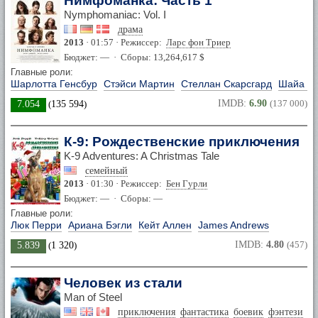
Нимфоманка: Часть 1
Nymphomaniac: Vol. I
драма
2013
· 01:57 · Режиссер:
Ларс фон Триер
Бюджет: — · Сборы: 13,264,617 $
Главные роли:
Шарлотта Генсбур
Стэйси Мартин
Стеллан Скарсгард
Шайа Л
IMDB:
6.90
(137 000)
7.054
(
135 594
)
К-9: Рождественские приключения
K-9 Adventures: A Christmas Tale
семейный
2013
· 01:30 · Режиссер:
Бен Гурли
Бюджет: — · Сборы: —
Главные роли:
Люк Перри
Ариана Бэгли
Кейт Аллен
James Andrews
IMDB:
4.80
(457)
5.839
(
1 320
)
Человек из стали
Man of Steel
приключения
фантастика
боевик
фэнтези