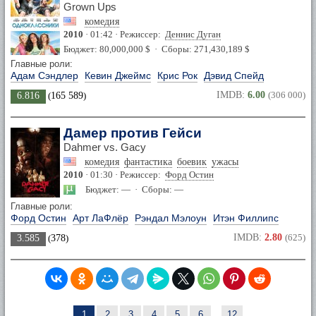
Grown Ups
комедия
2010
· 01:42 · Режиссер:
Деннис Дуган
Бюджет: 80,000,000 $ · Сборы: 271,430,189 $
Главные роли:
Адам Сэндлер
Кевин Джеймс
Крис Рок
Дэвид Спейд
IMDB:
6.00
(306 000)
6.816
(
165 589
)
Дамер против Гейси
Dahmer vs. Gacy
комедия
фантастика
боевик
ужасы
2010
· 01:30 · Режиссер:
Форд Остин
Бюджет: — · Сборы: —
Главные роли:
Форд Остин
Арт ЛаФлёр
Рэндал Мэлоун
Итэн Филлипс
IMDB:
2.80
(625)
3.585
(
378
)
1
2
3
4
5
6
...
12