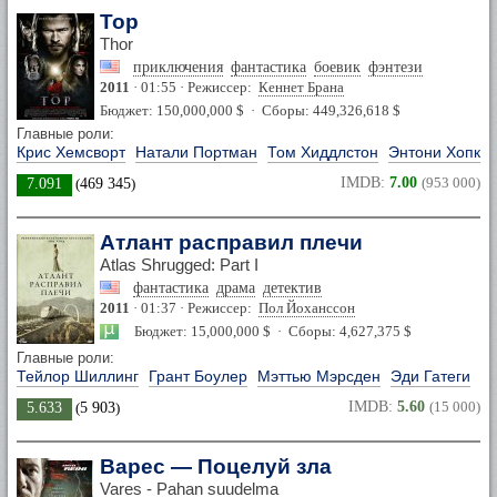
Тор
Thor
приключения
фантастика
боевик
фэнтези
2011
· 01:55 · Режиссер:
Кеннет Брана
Бюджет: 150,000,000 $ · Сборы: 449,326,618 $
Главные роли:
Крис Хемсворт
Натали Портман
Том Хиддлстон
Энтони Хопки
IMDB:
7.00
(953 000)
7.091
(
469 345
)
Атлант расправил плечи
Atlas Shrugged: Part I
фантастика
драма
детектив
2011
· 01:37 · Режиссер:
Пол Йоханссон
Бюджет: 15,000,000 $ · Сборы: 4,627,375 $
Главные роли:
Тейлор Шиллинг
Грант Боулер
Мэттью Мэрсден
Эди Гатеги
IMDB:
5.60
(15 000)
5.633
(
5 903
)
Варес — Поцелуй зла
Vares - Pahan suudelma