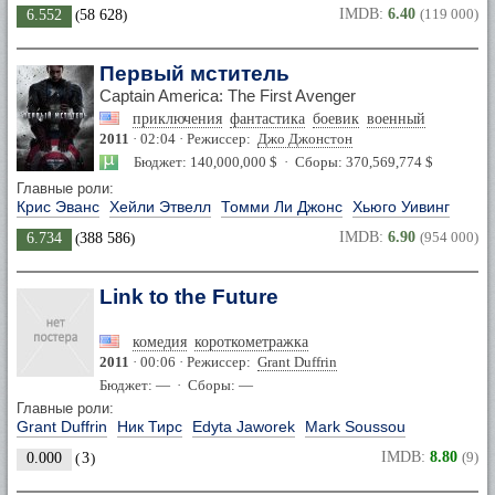
IMDB:
6.40
(119 000)
6.552
(
58 628
)
Первый мститель
Captain America: The First Avenger
приключения
фантастика
боевик
военный
2011
· 02:04 · Режиссер:
Джо Джонстон
Бюджет: 140,000,000 $ · Сборы: 370,569,774 $
Главные роли:
Крис Эванс
Хейли Этвелл
Томми Ли Джонс
Хьюго Уивинг
IMDB:
6.90
(954 000)
6.734
(
388 586
)
Link to the Future
комедия
короткометражка
2011
· 00:06 · Режиссер:
Grant Duffrin
Бюджет: — · Сборы: —
Главные роли:
Grant Duffrin
Ник Тирс
Edyta Jaworek
Mark Soussou
IMDB:
8.80
(9)
0.000
(
3
)