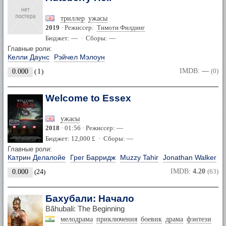
триллер
ужасы
2019
· Режиссер:
Тимоти Филдинг
Бюджет: — · Сборы: —
Главные роли:
Келли Даунс
Рэйчел Мэлоун
IMDB:
—
(0)
0.000
(
1
)
Welcome to Essex
ужасы
2018
· 01:56 · Режиссер: —
Бюджет: 12,000 £ · Сборы: —
Главные роли:
Катрин Делалойе
Грег Барридж
Muzzy Tahir
Jonathan Walker
IMDB:
4.20
(63)
0.000
(
24
)
Бахубали: Начало
Bãhubali: The Beginning
мелодрама
приключения
боевик
драма
фэнтези