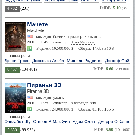
IMDB:
5.10
(351)
4.782
(
201
)
Мачете
Machete
комедия
боевик
триллер
криминал
2010
· 01:45 · Режиссер:
Этан Маникис
Бюджет: 10,500,000 $ · Сборы: 44,093,316 $
Главные роли:
Дэнни Трехо
Джессика Альба
Мишель Родригес
Джефф Фэйи
IMDB:
6.60
(209 000)
6.457
(
104 461
)
Пираньи 3D
Piranha 3D
комедия
ужасы
2010
· 01:25 · Режиссер:
Александр Ажа
Бюджет: 24,000,000 $ · Сборы: 83,188,165 $
Главные роли:
Элизабет Шу
Стивен Р. МакКуин
Адам Скотт
Джерри О’Коннел
IMDB:
5.50
(101 000)
5.350
(
88 933
)