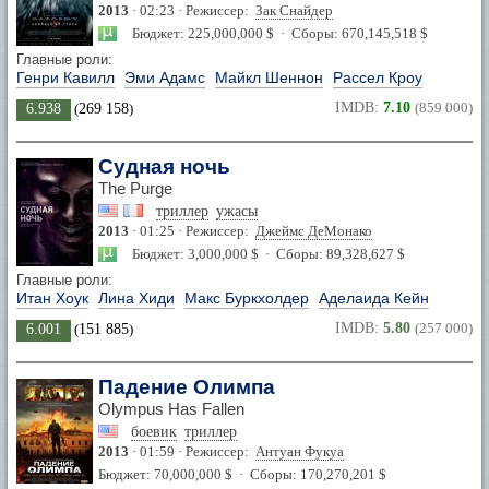
2013
· 02:23 · Режиссер:
Зак Снайдер
Бюджет: 225,000,000 $ · Сборы: 670,145,518 $
Главные роли:
Генри Кавилл
Эми Адамс
Майкл Шеннон
Рассел Кроу
IMDB:
7.10
(859 000)
6.938
(
269 158
)
Судная ночь
The Purge
триллер
ужасы
2013
· 01:25 · Режиссер:
Джеймс ДеМонако
Бюджет: 3,000,000 $ · Сборы: 89,328,627 $
Главные роли:
Итан Хоук
Лина Хиди
Макс Буркхолдер
Аделаида Кейн
IMDB:
5.80
(257 000)
6.001
(
151 885
)
Падение Олимпа
Olympus Has Fallen
боевик
триллер
2013
· 01:59 · Режиссер:
Антуан Фукуа
Бюджет: 70,000,000 $ · Сборы: 170,270,201 $