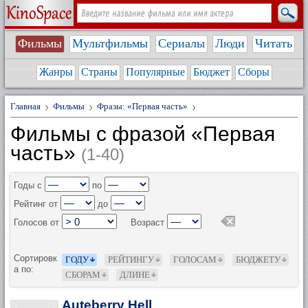
Фильмы
Мультфильмы
Сериалы
Люди
Читать
Жанры
Страны
Популярные
Бюджет
Сборы
Главная
Фильмы
Фразы: «Первая часть»
Фильмы с фразой «Первая
часть»
(1-40)
Годы с
по
Рейтинг от
до
Голосов от
Возраст
Сортировк
ГОДУ
РЕЙТИНГУ
ГОЛОСАМ
БЮДЖЕТУ
а по:
СБОРАМ
ДЛИНЕ
Auteberry Hell