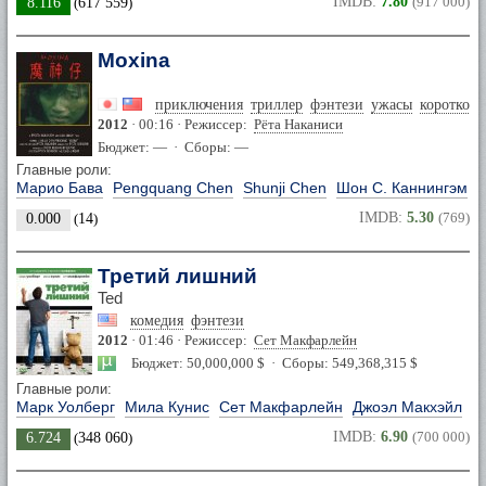
IMDB:
7.80
(917 000)
8.116
(
617 559
)
Moxina
приключения
триллер
фэнтези
ужасы
коротком
2012
· 00:16 · Режиссер:
Рёта Наканиси
Бюджет: — · Сборы: —
Главные роли:
Марио Бава
Pengquang Chen
Shunji Chen
Шон С. Каннингэм
IMDB:
5.30
(769)
0.000
(
14
)
Третий лишний
Ted
комедия
фэнтези
2012
· 01:46 · Режиссер:
Сет Макфарлейн
Бюджет: 50,000,000 $ · Сборы: 549,368,315 $
Главные роли:
Марк Уолберг
Мила Кунис
Сет Макфарлейн
Джоэл Макхэйл
IMDB:
6.90
(700 000)
6.724
(
348 060
)