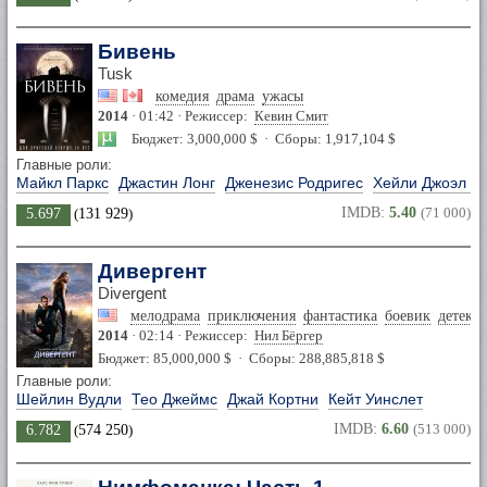
Бивень
Tusk
комедия
драма
ужасы
2014
· 01:42 · Режиссер:
Кевин Смит
Бюджет: 3,000,000 $ · Сборы: 1,917,104 $
Главные роли:
Майкл Паркс
Джастин Лонг
Дженезис Родригес
Хейли Джоэл О
IMDB:
5.40
(71 000)
5.697
(
131 929
)
Дивергент
Divergent
мелодрама
приключения
фантастика
боевик
детект
2014
· 02:14 · Режиссер:
Нил Бёргер
Бюджет: 85,000,000 $ · Сборы: 288,885,818 $
Главные роли:
Шейлин Вудли
Тео Джеймс
Джай Кортни
Кейт Уинслет
IMDB:
6.60
(513 000)
6.782
(
574 250
)