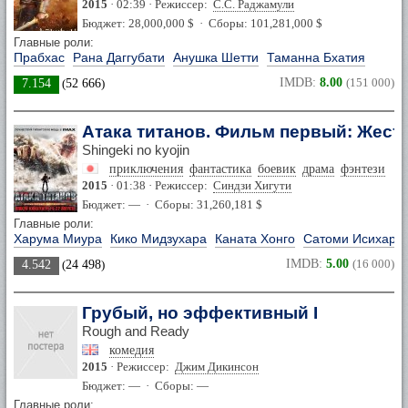
2015
· 02:39 · Режиссер:
С.С. Раджамули
Бюджет: 28,000,000 $ · Сборы: 101,281,000 $
Главные роли:
Прабхас
Рана Даггубати
Анушка Шетти
Таманна Бхатия
IMDB:
8.00
(151 000)
7.154
(
52 666
)
Атака титанов. Фильм первый: Жест
Shingeki no kyojin
приключения
фантастика
боевик
драма
фэнтези
2015
· 01:38 · Режиссер:
Синдзи Хигути
Бюджет: — · Сборы: 31,260,181 $
Главные роли:
Харума Миура
Кико Мидзухара
Каната Хонго
Сатоми Исихара
IMDB:
5.00
(16 000)
4.542
(
24 498
)
Грубый, но эффективный I
Rough and Ready
комедия
2015
· Режиссер:
Джим Дикинсон
Бюджет: — · Сборы: —
Главные роли: