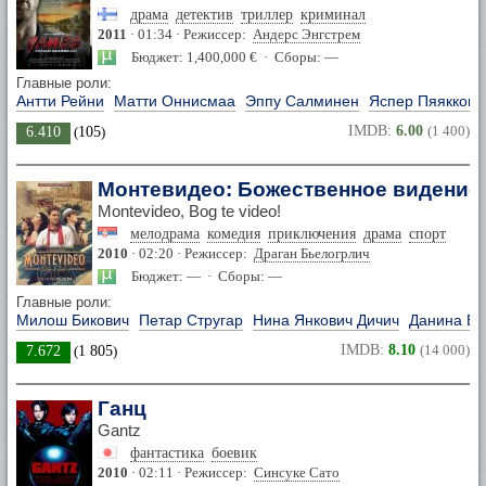
драма
детектив
триллер
криминал
2011
· 01:34 · Режиссер:
Андерс Энгстрем
Бюджет: 1,400,000 € · Сборы: —
Главные роли:
Антти Рейни
Матти Оннисмаа
Эппу Салминен
Яспер Пяякконе
IMDB:
6.00
(1 400)
6.410
(
105
)
Монтевидео: Божественное видение
Montevideo, Bog te video!
мелодрама
комедия
приключения
драма
спорт
2010
· 02:20 · Режиссер:
Драган Бьелогрлич
Бюджет: — · Сборы: —
Главные роли:
Милош Бикович
Петар Стругар
Нина Янкович Дичич
Данина Е
IMDB:
8.10
(14 000)
7.672
(
1 805
)
Ганц
Gantz
фантастика
боевик
2010
· 02:11 · Режиссер:
Синсуке Сато