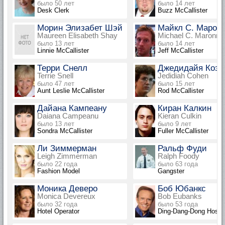
было 50 лет
было 14 лет
Desk Clerk
Buzz McCallister
Морин Элизабет Шэй
Майкл С. Марон
Maureen Elisabeth Shay
Michael C. Maronna
было 13 лет
было 14 лет
Linnie McCallister
Jeff McCallister
Терри Снелл
Джедидайя Коэн
Terrie Snell
Jedidiah Cohen
было 47 лет
было 15 лет
Aunt Leslie McCallister
Rod McCallister
Дайана Кампеану
Киран Калкин
Daiana Campeanu
Kieran Culkin
было 13 лет
было 9 лет
Sondra McCallister
Fuller McCallister
Ли Зиммерман
Ральф Фуди
Leigh Zimmerman
Ralph Foody
было 22 года
было 63 года
Fashion Model
Gangster
Моника Деверо
Боб Юбанкс
Monica Devereux
Bob Eubanks
было 32 года
было 53 года
Hotel Operator
Ding-Dang-Dong Host