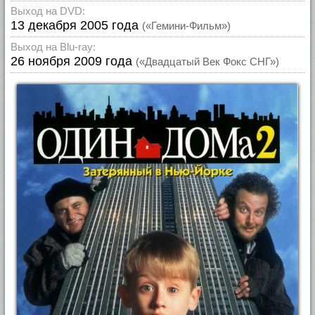
Выход на DVD:
13 декабря 2005 года
(«Гемини-Фильм»)
Выход на Blu-ray:
26 ноября 2009 года
(«Двадцатый Век Фокс СНГ»)