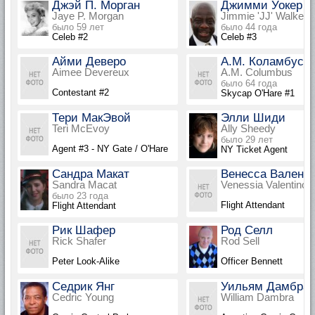
Джэй П. Морган
Джимми Уокер
Jaye P. Morgan
Jimmie 'JJ' Walker
было 59 лет
было 44 года
Celeb #2
Celeb #3
Айми Деверо
А.М. Коламбус
Aimee Devereux
A.M. Columbus
было 64 года
Contestant #2
Skycap O'Hare #1
Тери МакЭвой
Элли Шиди
Teri McEvoy
Ally Sheedy
было 29 лет
Agent #3 - NY Gate / O'Hare
NY Ticket Agent
Сандра Макат
Венесса Валент
Sandra Macat
Venessia Valentino
было 23 года
Flight Attendant
Flight Attendant
Рик Шафер
Род Селл
Rick Shafer
Rod Sell
Peter Look-Alike
Officer Bennett
Седрик Янг
Уильям Дамбра
Cedric Young
William Dambra