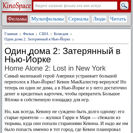
Фильмы
Мультфильмы
Сериалы
Люди
Читать
Главная
Фильм
США
Комедия
Один дома 2: Затерянный в Нью-Йорке
Один дома 2: Затерянный в
Нью-Йорке
Home Alone 2: Lost in New York
Самый маленький герой Америки устраивает большой
переполох в Нью-Йорке! Кевин МакКалистер вернулся! Но
теперь он один не дома, а в Нью-Йорке и у него достаточно
денег и кредитных карточек, чтобы превратить Большое
Яблоко в собственную площадку для игр.
Но, как всегда, Кевину не суждено быть долго одному: его
старые приятели ― жулики Гарри и Марв ― сбежали из
тюрьмы, куда они попали стараниями Кевина. И надо же им
было попасть именно в тот город, где Кевин планировал