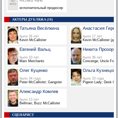
Richard Vane
исполнительный продюсер
АКТЕРЫ ДУБЛЯЖА (10)
Татьяна Весёлкина
Анастасия Гирен
было 26 лет
было 17 лет
Kevin McCallister
Kevin McCallister (ду
Евгений Вальц
Никита Прозоро
было 10 лет
было 36 лет
Marv Merchants
Concierge; Uncle Frank
Олег Куценко
Ольга Кузнецова
было 34 года
было 33 года
Peter McCallister; Gangster
Pigeon Lady; Desk Cler
Александр Комлев
было 13 лет
Bellman; Buzz McCallister
СЦЕНАРИСТ