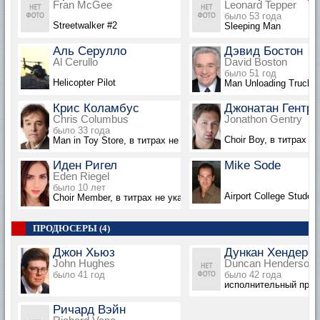
Fran McGee
Leonard Tepper
было 53 года
Streetwalker #2
Sleeping Man
Аль Серулло
Дэвид Бостон
Al Cerullo
David Boston
было 51 год
Helicopter Pilot
Man Unloading Truck, 
Крис Коламбус
Джонатан Гентри
Chris Columbus
Jonathon Gentry
было 33 года
Choir Boy, в титрах н
Man in Toy Store, в титрах не указан
Иден Ригел
Mike Sode
Eden Riegel
было 10 лет
Airport College Studen
Choir Member, в титрах не указана
ПРОДЮСЕРЫ (4)
Джон Хьюз
Дункан Хендерс
John Hughes
Duncan Henderson
было 41 год
было 42 года
исполнительный про
Ричард Вэйн