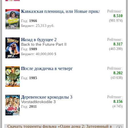
Кавказская пленница, или Новые приключения Шури
Рейтинг:
8.510
Год:
1966
(901 974)
Бюджет: 25,313 руб.
Назад в будущее 2
Рейтинг:
Back to the Future Part II
8.317
Год:
1989
(465 299)
Бюджет: 40,000,000 $
После дождичка в четверг
Рейтинг:
8.202
Год:
1985
(43 638)
Деревенские крокодилы 3
Рейтинг:
Vorstadtkrokodile 3
8.156
Год:
2011
(4 745)
Скачать торренты фильма «Один дома 2: Затерянный в