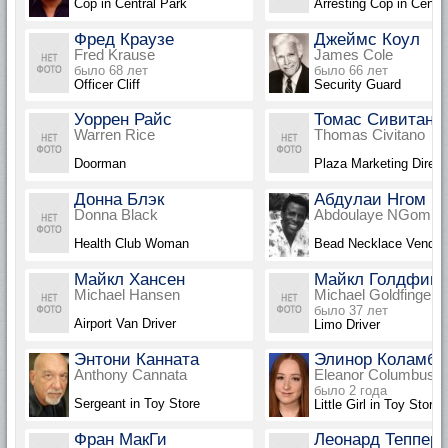
Cop in Central Park
Arresting Cop in Centr
Фред Краузе
Джеймс Коул
Fred Krause
James Cole
было 68 лет
было 66 лет
Officer Cliff
Security Guard
Уоррен Райс
Томас Сивитано
Warren Rice
Thomas Civitano
Doorman
Plaza Marketing Direct
Донна Блэк
Абдулаи Нгом
Donna Black
Abdoulaye NGom
Health Club Woman
Bead Necklace Vendor
Майкл Хансен
Майкл Голдфинг
Michael Hansen
Michael Goldfinger
было 37 лет
Airport Van Driver
Limo Driver
Энтони Канната
Элинор Коламбу
Anthony Cannata
Eleanor Columbus
было 2 года
Sergeant in Toy Store
Little Girl in Toy Store
Фран МакГи
Леонард Теппер