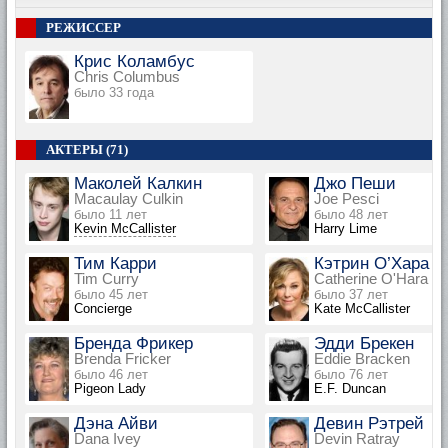
РЕЖИССЕР
Крис Коламбус
Chris Columbus
было 33 года
АКТЕРЫ (71)
Маколей Калкин
Джо Пеши
Macaulay Culkin
Joe Pesci
было 11 лет
было 48 лет
Kevin McCallister
Harry Lime
Тим Карри
Кэтрин О’Хара
Tim Curry
Catherine O'Hara
было 45 лет
было 37 лет
Concierge
Kate McCallister
Бренда Фрикер
Эдди Брекен
Brenda Fricker
Eddie Bracken
было 46 лет
было 76 лет
Pigeon Lady
E.F. Duncan
Дэна Айви
Девин Рэтрей
Dana Ivey
Devin Ratray