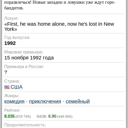
поразвлечься! Новые западни и ловушки уже ждут горе-
бандитов.
Лозунг:
«First, he was home alone, now he's lost in New
York»
Год выпуска:
1992
Мировая премьера:
15 ноября 1992 года
Премьера в России:
?
Страна:
США
Жанры:
комедия
·
приключения
·
семейный
Рейтинг:
8.035
6.90
(
659 769
) IMDB:
(
446 000
)
Продолжительность: