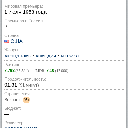
Мировая премьера:
1 июля 1953 года
Премьера в России:
?
Страна:
США
Жанры:
мелодрама
·
комедия
·
мюзикл
Рейтинг:
7.793
7.10
(
65 584
) IMDB:
(
47 000
)
Продолжительность:
01:31
(91 минут)
Ограничения:
Возраст:
16+
Бюджет:
—
Режиссер: