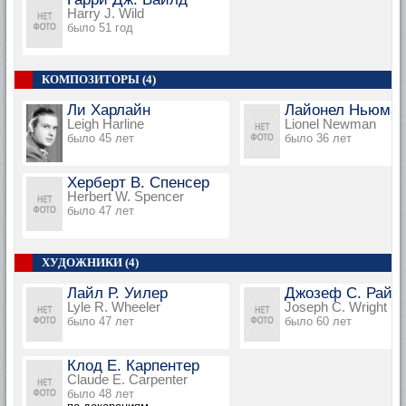
Harry J. Wild
было 51 год
КОМПОЗИТОРЫ (4)
Ли Харлайн
Лайонел Ньюма
Leigh Harline
Lionel Newman
было 45 лет
было 36 лет
Херберт В. Спенсер
Herbert W. Spencer
было 47 лет
ХУДОЖНИКИ (4)
Лайл Р. Уилер
Джозеф С. Райт
Lyle R. Wheeler
Joseph C. Wright
было 47 лет
было 60 лет
Клод Е. Карпентер
Claude E. Carpenter
было 48 лет