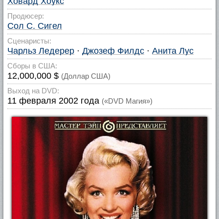
Ховард Хоукс
Продюсер:
Сол С. Сигел
Сценаристы:
Чарльз Ледерер
·
Джозеф Филдс
·
Анита Лус
Сборы в США:
12,000,000 $
(Доллар США)
Выход на DVD:
11 февраля 2002 года
(«DVD Магия»)