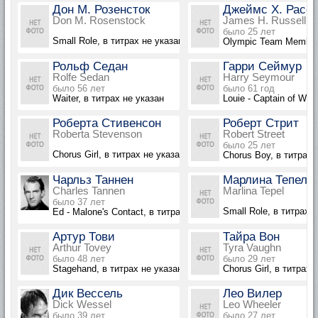
Дон М. Розенсток
Джеймс Х. Расс
Don M. Rosenstock
James H. Russell
было 25 лет
Small Role, в титрах не указан
Olympic Team Member,
Рольф Седан
Гарри Сеймур
Rolfe Sedan
Harry Seymour
было 56 лет
было 61 год
Waiter, в титрах не указан
Louie - Captain of Wai
Роберта Стивенсон
Роберт Стрит
Roberta Stevenson
Robert Street
было 25 лет
Chorus Girl, в титрах не указана
Chorus Boy, в титрах 
Чарльз Таннен
Марлина Тепел
Charles Tannen
Marlina Tepel
было 37 лет
Small Role, в титрах 
Ed - Malone's Contact, в титрах не указан
Артур Тови
Тайра Вон
Arthur Tovey
Tyra Vaughn
было 48 лет
было 29 лет
Stagehand, в титрах не указан
Chorus Girl, в титрах 
Дик Вессель
Лео Вилер
Dick Wessel
Leo Wheeler
было 39 лет
было 27 лет