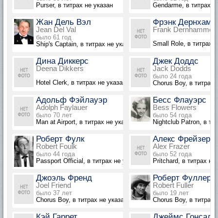
Purser, в титрах не указан
Gendarme, в титрах н
Жан Дель Вэл
Фрэнк Дернхамм
Jean Del Val
Frank Dernhammer
было 61 год
Small Role, в титрах 
Ship's Captain, в титрах не указан
Дина Диккерс
Джек Доддс
Deena Dikkers
Jack Dodds
было 24 года
Hotel Clerk, в титрах не указан
Chorus Boy, в титрах 
Адольф Фэйлауэр
Бесс Флауэрс
Adolph Faylauer
Bess Flowers
было 70 лет
было 54 года
Man at Airport, в титрах не указан
Nightclub Patron, в ти
Роберт Фулк
Алекс Фрейзер
Robert Foulk
Alex Frazer
было 44 года
было 52 года
Passport Official, в титрах не указан
Pritchard, в титрах не
Джоэль Френд
Роберт Фуллер
Joel Friend
Robert Fuller
было 37 лет
было 19 лет
Chorus Boy, в титрах не указан
Chorus Boy, в титрах 
Кэй Гаррет
Джеймс Гонсале