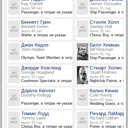
Kay Garrett
James Gonzalez
было 58 лет
было 41 год
Passenger, в титрах не указан
Ship Passenger, в тит
Беннетт Грин
Стэнли Холл
Bennett Green
Stanley Hall
было 48 лет
было 35 лет
Waiter, в титрах не указан
Chorus Boy, в титрах 
Джон Хедло
Билл Хикман
John Hedloe
Bill Hickman
было 31 год
Olympic Team Member, в титрах не указан
Ship Passenger, в тит
Джордж Хоагленд
Стюарт Холмс
George Hoagland
Stuart Holmes
было 32 года
было 68 лет
Courtroom Spectator, в титрах не указан
Nightclub Patron, в ти
Дороти Келлогг
Колин Кенни
Dorothy Kellogg
Colin Kenny
было 63 года
Passenger, в титрах не указана
Wedding Guest, в титр
Томми Лэдд
Ричард ЛаМарр
Tommy Ladd
Richard LaMarr
было 31 год
было 57 лет
Chorus Boy, в титрах не указан
Porter, в титрах не ук