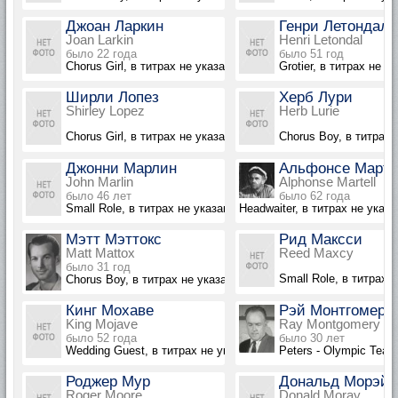
Джоан Ларкин
Генри Летондаль
Joan Larkin
Henri Letondal
было 22 года
было 51 год
Chorus Girl, в титрах не указана
Grotier, в титрах не у
Ширли Лопез
Херб Лури
Shirley Lopez
Herb Lurie
Chorus Girl, в титрах не указана
Chorus Boy, в титрах 
Джонни Марлин
Альфонсе Марте
John Marlin
Alphonse Martell
было 46 лет
было 62 года
Small Role, в титрах не указан
Headwaiter, в титрах не указа
Мэтт Мэттокс
Рид Максси
Matt Mattox
Reed Maxcy
было 31 год
Small Role, в титрах 
Chorus Boy, в титрах не указан
Кинг Мохаве
Рэй Монтгомери
King Mojave
Ray Montgomery
было 52 года
было 30 лет
Wedding Guest, в титрах не указан
Peters - Olympic Team
Роджер Мур
Дональд Морэй
Roger Moore
Donald Moray