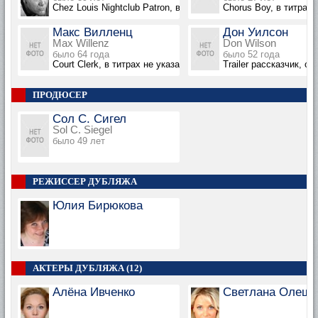
Chez Louis Nightclub Patron, в титрах не указан
Chorus Boy, в титрах 
Макс Вилленц
Дон Уилсон
Max Willenz
Don Wilson
было 64 года
было 52 года
Court Clerk, в титрах не указан
Trailer рассказчик, оз
ПРОДЮСЕР
Сол С. Сигел
Sol C. Siegel
было 49 лет
РЕЖИССЕР ДУБЛЯЖА
Юлия Бирюкова
АКТЕРЫ ДУБЛЯЖА (12)
Алёна Ивченко
Светлана Олешк