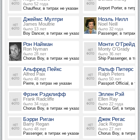
было 52 года
Airport Porter, в титра
Chauffeur, в титрах не указан
Джеймс Мултри
Ноэль Нилл
James Moultrie
Noel Neill
было 13 лет
было 32 года
Boy Dancer, в титрах не указан
Passenger, в титрах н
Рон Найман
Монти О’Грейди
Ron Nyman
Monty O'Grady
было 28 лет
было 36 лет
Chorus Boy, в титрах не указан
Ship Passenger, в тит
Альфред Пейкс
Ральф Питерс
Alfred Paix
Ralph Peters
было 48 лет
было 50 лет
Pierre, в титрах не указан
Passport Official, в т
Фрэнк Рэдклифф
Эллен Рэй
Frank Radcliffe
Ellen Ray
было 34 года
было 22 года
Chorus Boy, в титрах не указан
Chorus Girl, в титрах 
Бэрри Риган
Джек Регас
Barry Regan
Jack Regas
было 48 лет
было 27 лет
Passenger, в титрах не указан
Chorus Boy, в титрах 