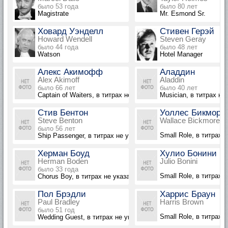
было 53 года
было 80 лет
Magistrate
Mr. Esmond Sr.
Ховард Уэнделл
Стивен Герэй
Howard Wendell
Steven Geray
было 44 года
было 48 лет
Watson
Hotel Manager
Алекс Акимофф
Аладдин
Alex Akimoff
Aladdin
было 66 лет
было 40 лет
Captain of Waiters, в титрах не указан
Musician, в титрах не
Стив Бентон
Уоллес Бикмор
Steve Benton
Wallace Bickmore
было 56 лет
Small Role, в титрах 
Ship Passenger, в титрах не указан
Херман Боуд
Хулио Бонини
Herman Boden
Julio Bonini
было 33 года
Small Role, в титрах 
Chorus Boy, в титрах не указан
Пол Брэдли
Харрис Браун
Paul Bradley
Harris Brown
было 51 год
Small Role, в титрах 
Wedding Guest, в титрах не указан