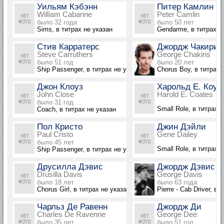
Уильям Кэбэнн
Питер Камлин
William Cabanne
Peter Camlin
было 32 года
было 50 лет
Sims, в титрах не указан
Gendarme, в титрах н
Стив Карратерс
Джордж Чакирис
Steve Carruthers
George Chakiris
было 51 год
было 20 лет
Ship Passenger, в титрах не указан
Chorus Boy, в титрах 
Джон Клоуз
Харольд Е. Коут
John Close
Harold E. Coates
было 31 год
Small Role, в титрах 
Coach, в титрах не указан
Пол Кристо
Джин Дэйли
Paul Cristo
Gene Dailey
было 45 лет
Small Role, в титрах 
Ship Passenger, в титрах не указан
Друсилла Дэвис
Джордж Дэвис
Drusilla Davis
George Davis
было 18 лет
было 63 года
Chorus Girl, в титрах не указана
Pierre - Cab Driver, в 
Чарльз Де Равенн
Джордж Ди
Charles De Ravenne
George Dee
было 35 лет
было 51 год