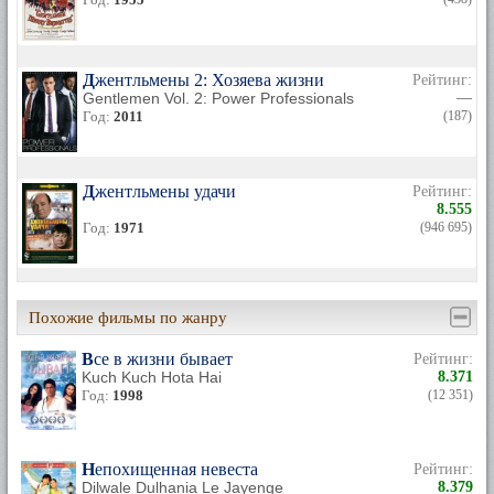
Джентльмены 2: Хозяева жизни
Рейтинг:
Gentlemen Vol. 2: Power Professionals
—
Год:
2011
(187)
Джентльмены удачи
Рейтинг:
8.555
Год:
1971
(946 695)
Похожие фильмы по жанру
Все в жизни бывает
Рейтинг:
Kuch Kuch Hota Hai
8.371
Год:
1998
(12 351)
Непохищенная невеста
Рейтинг:
Dilwale Dulhania Le Jayenge
8.379