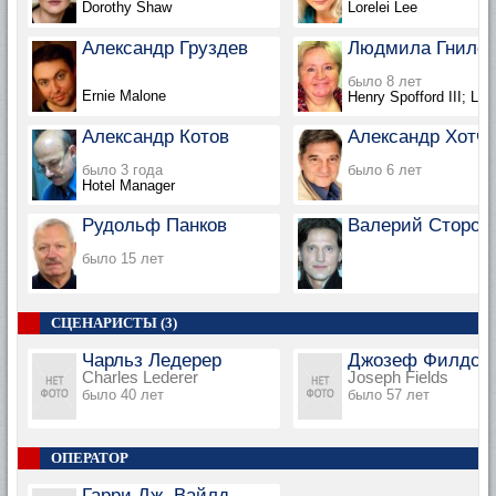
Dorothy Shaw
Lorelei Lee
Александр Груздев
Людмила Гнило
было 8 лет
Ernie Malone
Henry Spofford III; L
Александр Котов
Александр Хотче
было 3 года
было 6 лет
Hotel Manager
Рудольф Панков
Валерий Сторож
было 15 лет
СЦЕНАРИСТЫ (3)
Чарльз Ледерер
Джозеф Филдс
Charles Lederer
Joseph Fields
было 40 лет
было 57 лет
ОПЕРАТОР
Гарри Дж. Вайлд