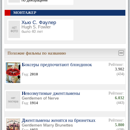
по декорациям
МОНТАЖЕР
Хью С. Фаулер
Hugh S. Fowler
было 40 лет
Похожие фильмы по названию
Боксеры предпочитают блондинок
Рейтинг:
3.902
Год:
2010
(434)
Невозмутимые джентльмены
Рейтинг:
Gentlemen of Nerve
6.032
Год:
1914
(443)
Джентльмены женятся на брюнетках
Рейтинг:
Gentlemen Marry Brunettes
5.800
Год:
1955
(438)