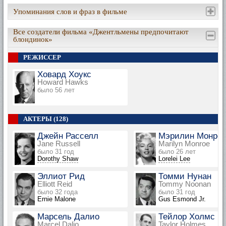
Упоминания слов и фраз в фильме
Все создатели фильма «Джентльмены предпочитают
блондинок»
РЕЖИССЕР
Ховард Хоукс
Howard Hawks
было 56 лет
АКТЕРЫ (128)
Джейн Расселл
Мэрилин Монро
Jane Russell
Marilyn Monroe
было 31 год
было 26 лет
Dorothy Shaw
Lorelei Lee
Эллиот Рид
Томми Нунан
Elliott Reid
Tommy Noonan
было 32 года
было 31 год
Ernie Malone
Gus Esmond Jr.
Марсель Далио
Тейлор Холмс
Marcel Dalio
Taylor Holmes