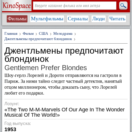
Фильмы
Мультфильмы
Сериалы
Люди
Читать
Главная
Фильм
США
Мелодрама
Джентльмены предпочитают блондинок
Джентльмены предпочитают
блондинок
Gentlemen Prefer Blondes
Шоу-герлз Лорелей и Дороти отправляются на гастроли в
Париж. За ними тайно следит частный детектив, нанятый
отцом миллионером, чтобы доказать сыну, что Лорелей
любит его подарки.
Лозунг:
«The Two M-M-Marvels Of Our Age In The Wonder
Musical Of The World!»
Год выпуска:
1953