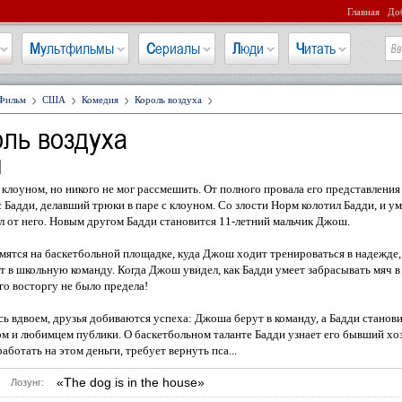
Главная
Доб
Мультфильмы
Сериалы
Люди
Читать
Фильм
США
Комедия
Король воздуха
ль воздуха
d
клоуном, но никого не мог рассмешить. От полного провала его представления
с Бадди, делавший трюки в паре с клоуном. Со злости Норм колотил Бадди, и у
л от него. Новым другом Бадди становится 11-летний мальчик Джош.
мятся на баскетбольной площадке, куда Джош ходит тренироваться в надежде,
т в школьную команду. Когда Джош увидел, как Бадди умеет забрасывать мяч в
его восторгу не было предела!
ь вдвоем, друзья добиваются успеха: Джоша берут в команду, а Бадди станови
м и любимцем публики. О баскетбольном таланте Бадди узнает его бывший хоз
работать на этом деньги, требует вернуть пса...
«The dog is in the house»
Лозунг: