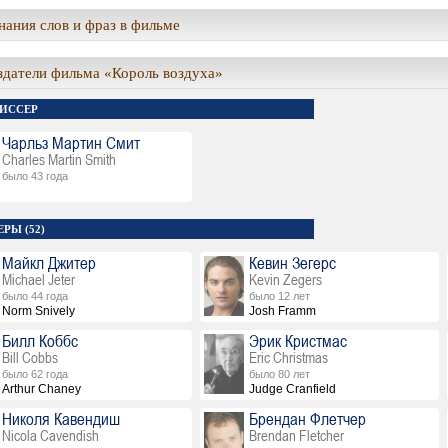
ания слов и фраз в фильме
здатели фильма «Король воздуха»
ИССЕР
Чарльз Мартин Смит
Charles Martin Smith
было 43 года
РЫ (52)
Майкл Джитер
Кевин Зегерс
Michael Jeter
Kevin Zegers
было 44 года
было 12 лет
Norm Snively
Josh Framm
Билл Коббс
Эрик Кристмас
Bill Cobbs
Eric Christmas
было 62 года
было 80 лет
Arthur Chaney
Judge Cranfield
Николя Кавендиш
Брендан Флетчер
Nicola Cavendish
Brendan Fletcher