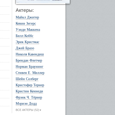
Актеры:
Майкл Джитер
Кевин Зегерс
Уэнди Маккена
Билл Коббс
Эрик Кристмас
Джей Бразо
Николя Кавендиш
Брендан Флетчер
Норман Браунинг
Стивен Е. Миллер
Шейн Солберг
Кристофер Тернер
Кристин Кеннеди
Фрэнк Ч. Тёрнер
Мэриэн Додд
ВСЕ АКТЕРЫ (52)
▼