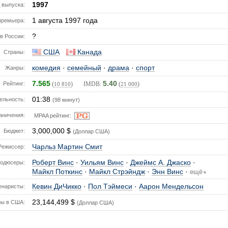
1997
 выпуска:
1 августа 1997 года
премьера:
?
в России:
США
Канада
Страны:
комедия
·
семейный
·
драма
·
спорт
Жанры:
7.565
5.40
Рейтинг:
(
) IMDB:
(
)
10 810
21 000
01:38
ельность:
(98 минут)
аничения:
MPAA рейтинг:
3,000,000 $
Бюджет:
(Доллар США)
Чарльз Мартин Смит
Режиссер:
Роберт Винс
·
Уильям Винс
·
Джеймс А. Джаско
·
одюсеры:
Майкл Поткинс
·
Майкл Стрэйндж
·
Энн Винс
·
ещё
▼
Кевин ДиЧикко
·
Пол Тэймеси
·
Аарон Мендельсон
енаристы:
23,144,499 $
ы в США:
(Доллар США)