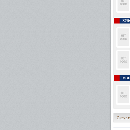
ХУД
МОН
Скачат