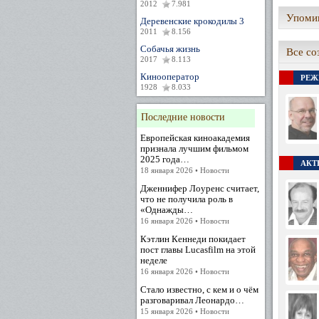
2012
7.981
Упомин
Деревенские крокодилы 3
2011
8.156
Собачья жизнь
Все со
2017
8.113
Кинооператор
РЕЖ
1928
8.033
Последние новости
Европейская киноакадемия
признала лучшим фильмом
2025 года…
АКТЕ
18 января 2026 • Новости
Дженнифер Лоуренс считает,
что не получила роль в
«Однажды…
16 января 2026 • Новости
Кэтлин Кеннеди покидает
пост главы Lucasfilm на этой
неделе
16 января 2026 • Новости
Стало известно, с кем и о чём
разговаривал Леонардо…
15 января 2026 • Новости