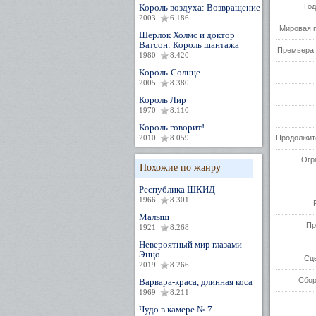
Король воздуха: Возвращение
Год
2003
6.186
Мировая 
Шерлок Холмс и доктор
Ватсон: Король шантажа
Премьера 
1980
8.420
Король-Солнце
2005
8.380
Король Лир
1970
8.110
Король говорит!
2010
8.059
Продолжит
Огр
Похожие по жанру
Республика ШКИД
1966
8.301
Малыш
Пр
1921
8.268
Невероятный мир глазами
Энцо
Сц
2019
8.266
Сбор
Варвара-краса, длинная коса
1969
8.211
Чудо в камере № 7