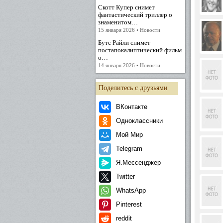
Скотт Купер снимет
фантастический триллер о
знаменитом…
15 января 2026 • Новости
Бутс Райли снимет
постапокалиптический фильм
о…
14 января 2026 • Новости
Поделитесь с друзьями
ВКонтакте
Одноклассники
Мой Мир
Telegram
Я.Мессенджер
Twitter
WhatsApp
Pinterest
reddit