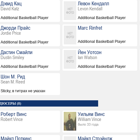
Дэвид Кац
Левон Кендалл
David Katz
Levon Kendall
Additional Basketball Player
Additional Basketball Player
Джорди Прайс
Marc Rinfret
Jordie Price
Additional Basketball Player
Additional Basketball Player
Дастин Смайли
Йен Уотсон
Dustin Smiley
Ian Watson
Additional Basketball Player
Additional Basketball Player
Шон М. Рид
Sean M. Reed
Sticky, в титрах не указан
ДЮСЕРЫ (8)
Роберт Винс
Уильям Винс
Robert Vince
William Vince
было 33 года
Майкл Поткинс
Майкл Стрэйндж