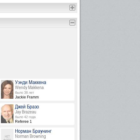
Уэнди Маккена
Wendy Makkena
было 38 лет
Jackie Framm
Джей Бразо
Jay Brazeau
было 42 года
Referee 1
Норман Браунинг
Norman Browning