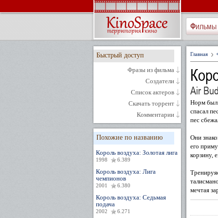
Фильмы
Главная
Быстрый доступ
Коро
Фразы из фильма
Создатели
Air Bu
Список актеров
Норм был 
Скачать торрент
спасал пе
Комментарии
пес сбежа
Похожие по названию
Они знако
его приму
Король воздуха: Золотая лига
корзину, 
1998
6.389
Король воздуха: Лига
Тренируяс
чемпионов
талисмано
2001
6.380
мечтая за
Король воздуха: Седьмая
подача
2002
6.271