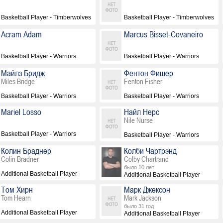
Basketball Player - Timberwolves
Basketball Player - Timberwolves
Acram Adam
Marcus Bisset-Covaneiro
Basketball Player - Warriors
Basketball Player - Warriors
Майлз Бридж
Фентон Фишер
Miles Bridge
Fenton Fisher
Basketball Player - Warriors
Basketball Player - Warriors
Mariel Losso
Найл Нерс
Nile Nurse
Basketball Player - Warriors
Basketball Player - Warriors
Колин Браднер
Колби Чартрэнд
Colin Bradner
Colby Chartrand
было 10 лет
Additional Basketball Player
Additional Basketball Player
Том Хирн
Марк Джексон
Tom Hearn
Mark Jackson
было 31 год
Additional Basketball Player
Additional Basketball Player