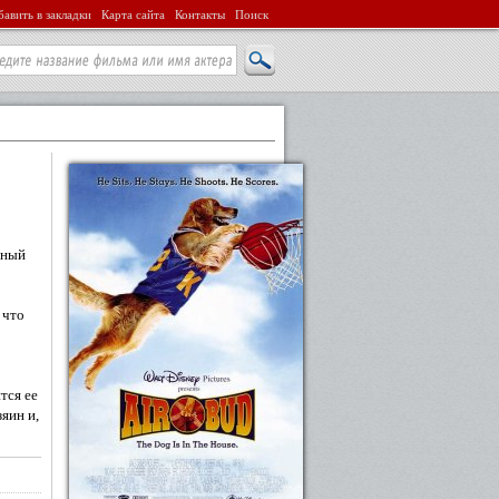
авить в закладки
Карта сайта
Контакты
Поиск
мный
 что
тся ее
яин и,