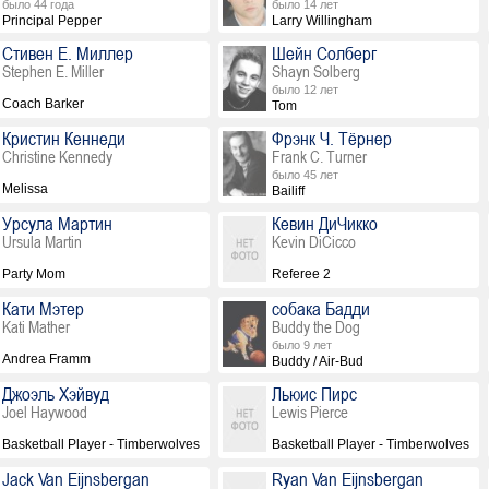
было 44 года
было 14 лет
Principal Pepper
Larry Willingham
Стивен Е. Миллер
Шейн Солберг
Stephen E. Miller
Shayn Solberg
было 12 лет
Coach Barker
Tom
Кристин Кеннеди
Фрэнк Ч. Тёрнер
Christine Kennedy
Frank C. Turner
было 45 лет
Melissa
Bailiff
Урсула Мартин
Кевин ДиЧикко
Ursula Martin
Kevin DiCicco
Party Mom
Referee 2
Кати Мэтер
собака Бадди
Kati Mather
Buddy the Dog
было 9 лет
Andrea Framm
Buddy / Air-Bud
Джоэль Хэйвуд
Льюис Пирс
Joel Haywood
Lewis Pierce
Basketball Player - Timberwolves
Basketball Player - Timberwolves
Jack Van Eijnsbergan
Ryan Van Eijnsbergan