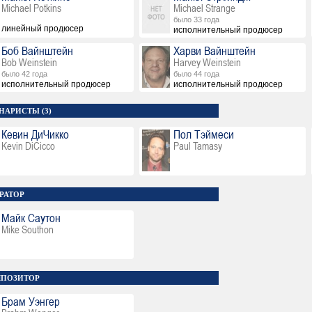
Michael Potkins
Michael Strange
было 33 года
линейный продюсер
исполнительный продюсер
Боб Вайнштейн
Харви Вайнштейн
Bob Weinstein
Harvey Weinstein
было 42 года
было 44 года
исполнительный продюсер
исполнительный продюсер
НАРИСТЫ (3)
Кевин ДиЧикко
Пол Тэймеси
Kevin DiCicco
Paul Tamasy
РАТОР
Майк Саутон
Mike Southon
ПОЗИТОР
Брам Уэнгер