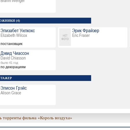
Brahm Wenger
ОЖНИКИ (4)
Элизабет Уилкокс
Эрик Фрайзер
Elizabeth Wilcox
Eric Fraser
постановщик
Дэвид Чиассон
David Chiasson
было 41 год
по декорациям
ТАЖЕР
Элисон Грэйс
Alison Grace
ь торренты фильма «Король воздуха»