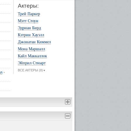
Актеры:
Трей Паркер
Мэтт Стоун
Эдриан Бирд
Кэтрин Хауэлл
Джонатан Киммел
Мона Маршалл
Кайл Маккаллок
Эйприл Стюарт
ВСЕ АКТЕРЫ (8)
▼
лл
·