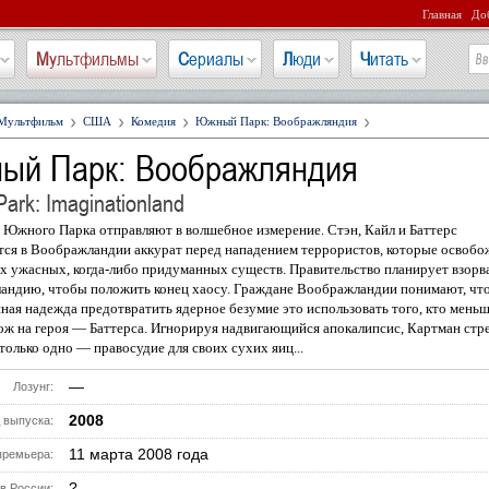
Главная
Доб
Мультфильмы
Сериалы
Люди
Читать
Мультфильм
США
Комедия
Южный Парк: Воображляндия
ый Парк: Воображляндия
Park: Imaginationland
 Южного Парка отправляют в волшебное измерение. Стэн, Кайл и Баттерс
тся в Воображландии аккурат перед нападением террористов, которые освоб
х ужасных, когда-либо придуманных существ. Правительство планирует взорв
андию, чтобы положить конец хаосу. Граждане Воображландии понимают, что
ная надежда предотвратить ядерное безумие это использовать того, кто мень
ож на героя — Баттерса. Игнорируя надвигающийся апокалипсис, Картман стр
только одно — правосудие для своих сухих яиц...
—
Лозунг:
2008
 выпуска:
11 марта 2008 года
премьера:
?
в России: