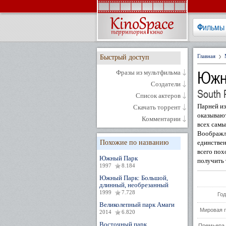
Фильмы
Главная
Быстрый доступ
Южн
Фразы из мультфильма
Создатели
South 
Список актеров
Парней из
Скачать торрент
оказываю
Комментарии
всех самы
Воображл
Похожие по названию
единствен
всего пох
Южный Парк
получить 
1997
8.184
Южный Парк: Большой,
длинный, необрезанный
1999
7.728
Год
Великолепный парк Амаги
Мировая 
2014
6.820
Восточный парк
Премьера 