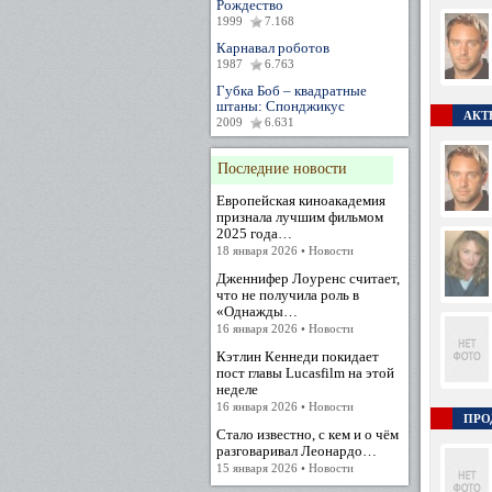
Рождество
1999
7.168
Карнавал роботов
1987
6.763
Губка Боб – квадратные
штаны: Спонджикус
АКТЕ
2009
6.631
Последние новости
Европейская киноакадемия
признала лучшим фильмом
2025 года…
18 января 2026 • Новости
Дженнифер Лоуренс считает,
что не получила роль в
«Однажды…
16 января 2026 • Новости
Кэтлин Кеннеди покидает
пост главы Lucasfilm на этой
неделе
16 января 2026 • Новости
ПРО
Стало известно, с кем и о чём
разговаривал Леонардо…
15 января 2026 • Новости