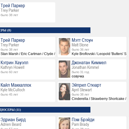
Трей Паркер
Trey Parker
было 38 лет
РЫ (8)
Трей Паркер
Мэтт Стоун
Trey Parker
Matt Stone
было 38 лет
было 36 лет
Stan Marsh / Eric Cartman / Clyde / Jimmy / Craig / Leprechaun / The Mayor of Imag
Kyle Broflovski / Leopold 'Butters' St
Кэтрин Хауэлл
Джонатан Киммел
Kathryn Howell
Jonathan Kimmel
было 60 лет
было 31 год
озвучка
Кайл Маккаллок
Эйприл Стюарт
Kyle McCulloch
April Stewart
было 45 лет
было 38 лет
Cinderella / Strawberry Shortcake / 
ДЮСЕРЫ (11)
Эдриан Бирд
Пэм Брэйди
Adrien Beard
Pam Brady