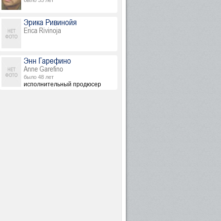
было 35 лет
Эрика Ривинойя
Erica Rivinoja
Энн Гарефино
Anne Garefino
было 48 лет
исполнительный продюсер