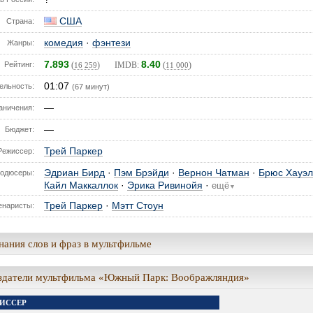
США
Страна:
комедия
·
фэнтези
Жанры:
7.893
8.40
Рейтинг:
(
) IMDB:
(
)
16 259
11 000
01:07
ельность:
(67 минут)
—
аничения:
—
Бюджет:
Трей Паркер
Режиссер:
Эдриан Бирд
·
Пэм Брэйди
·
Вернон Чатман
·
Брюс Хауэ
одюсеры:
Кайл Маккаллок
·
Эрика Ривинойя
·
ещё
▼
Трей Паркер
·
Мэтт Стоун
енаристы:
ания слов и фраз в мультфильме
здатели мультфильма «Южный Парк: Воображляндия»
ИССЕР