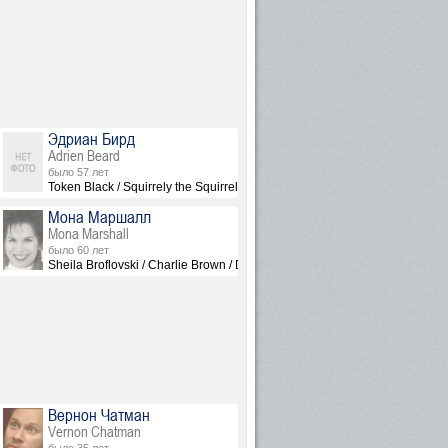
Эдриан Бирд
Adrien Beard
было 57 лет
inationland / The Lollipop King / Centaur / Satyr / Hammer / Terrorist #1 / Stephen
otch / Gerald Broflovski / Linda Stotch / Tom / M. Night Shyamalan / Suitcase / Terroris
Token Black / Squirrely the Squirrel, озвучка
Мона Маршалл
Mona Marshall
было 60 лет
Sheila Broflovski / Charlie Brown / Dorothy / Woman in Audience / Judg
The Tooth Fairy, озвучка
Вернон Чатман
Vernon Chatman