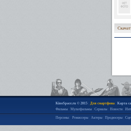
Скачат
|
|
KinoSpace.ru © 2015
Для смартфона
Карта с
|
|
|
|
Фильмы
Мультфильмы
Сериалы
Новости
Инт
|
|
|
Персоны:
Режиссеры
Актеры
Продюсеры
Сце