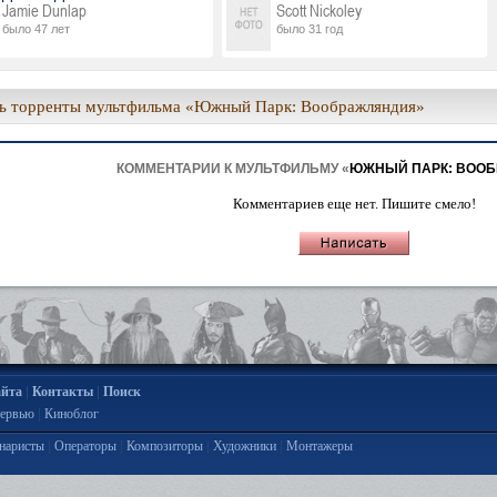
Jamie Dunlap
Scott Nickoley
было 47 лет
было 31 год
ь торренты мультфильма «Южный Парк: Воображляндия»
КОММЕНТАРИИ К МУЛЬТФИЛЬМУ «
ЮЖНЫЙ ПАРК: ВОО
Комментариев еще нет. Пишите смело!
|
|
айта
Контакты
Поиск
|
ервью
Киноблог
|
|
|
|
наристы
Операторы
Композиторы
Художники
Монтажеры