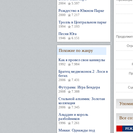
2004
5.597
Рождество в Южном Парке
2000
7.217
Тролль в Центральном парке
1994
7.193
Песня Юга
Продолжит
1946
6.151
Огр
Похожие по жанру
Как я провел свои каникулы
1992
7.984
Братец медвежонок 2: Лоси в
Пр
бегах
2006
7.431
Футурама: Игра Бендера
Сц
2008
7.388
Стальной алхимик: Золотая
коллекция
Упомин
2006
7.345
Аладдин и король
Все со
разбойников
1996
7.261
РЕЖ
Микки: Однажды под