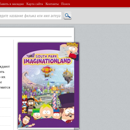
авить в закладки
Карта сайта
Контакты
Поиск
ождают
ать
 их
ше
емится