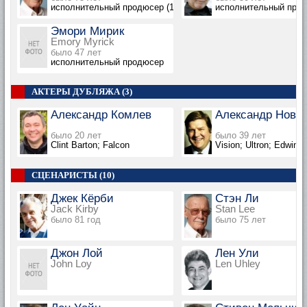
исполнительный продюсер (13 эпизодов, 1999-2000)
исполнительный про
Эмори Мирик
Emory Myrick
было 47 лет
исполнительный продюсер
АКТЕРЫ ДУБЛЯЖА (3)
Александр Комлев
Александр Нови
было 20 лет
было 39 лет
Clint Barton; Falcon
Vision; Ultron; Edwin J
СЦЕНАРИСТЫ (10)
Джек Кёрби
Стэн Ли
Jack Kirby
Stan Lee
было 81 год
было 75 лет
Джон Лой
Лен Ули
John Loy
Len Uhley