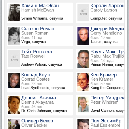
Хамиш МакЭван
Кэроли Ларсон
Hamish McEwan
Caroly Larson
Simon Williams, озвучка
Computer, озвучка
Сьюзэн Роман
Джерри Мендич
Susan Roman
Gerry Mendicino
было 41 год
было 49 лет
Virgo, озвучка
Taurus, озвучка
Тейт Росвэлл
Рауль Макс Тру
Tate Roswell
Raoul Max Trujillo
было 43 года
Andrew Wilson, озвучка
Prince Namor, озвучка
Конрад Коутс
Кен Крамер
Conrad Coates
Ken Kramer
было 28 лет
было 59 лет
Lead Synthesoid, озвучка
Kang the Conqueror, о
Деннис Акаяма
Питер Уиндрем
Dennis Akayama
Peter Windrem
было 46 лет
David Cannon, озвучк
Dr. Chris Johnson, озвучка
Оливер Бекер
Пол Эссимбр
Oliver Becker
Paul Essiembre