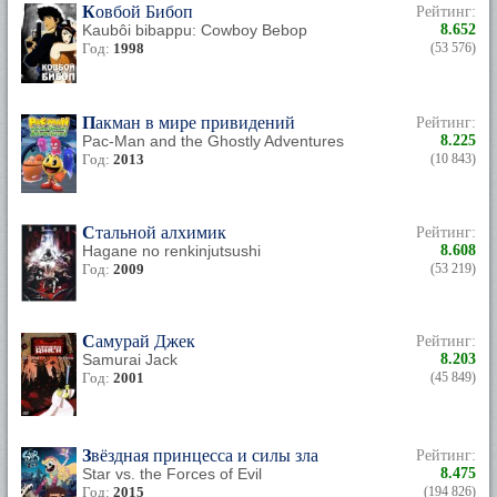
Ковбой Бибоп
Рейтинг:
Kaubôi bibappu: Cowboy Bebop
8.652
Год:
1998
(53 576)
Пакман в мире привидений
Рейтинг:
Pac-Man and the Ghostly Adventures
8.225
Год:
2013
(10 843)
Стальной алхимик
Рейтинг:
Hagane no renkinjutsushi
8.608
Год:
2009
(53 219)
Самурай Джек
Рейтинг:
Samurai Jack
8.203
Год:
2001
(45 849)
Звёздная принцесса и силы зла
Рейтинг:
Star vs. the Forces of Evil
8.475
Год:
2015
(194 826)