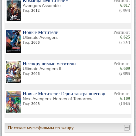
Команда «Мстители»
Рейтинг:
Avengers Assemble
6.817
Год:
2012
(6 864)
Новые Мстители
Рейтинг:
Ultimate Avengers
6.625
Год:
2006
(2 537)
Несокрушимые мстители
Рейтинг:
Ultimate Avengers II
6.609
Год:
2006
(2 098)
Новые Мстители: Герои завтрашнего дня
Рейтинг:
Next Avengers: Heroes of Tomorrow
6.109
Год:
2008
(1 843)
Похожие мультфильмы по жанру