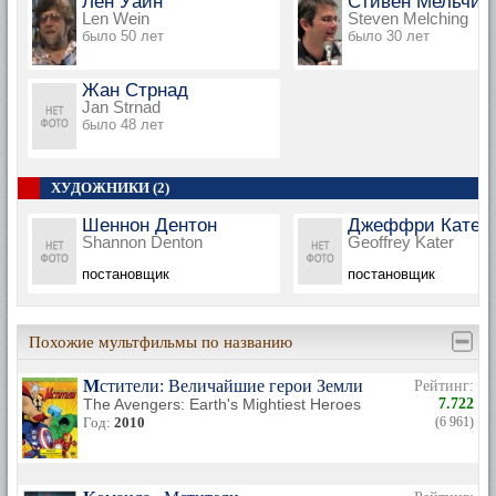
Лен Уайн
Стивен Мельчин
Len Wein
Steven Melching
было 50 лет
было 30 лет
Жан Стрнад
Jan Strnad
было 48 лет
ХУДОЖНИКИ (2)
Шеннон Дентон
Джеффри Катер
Shannon Denton
Geoffrey Kater
постановщик
постановщик
Похожие мультфильмы по названию
Мстители: Величайшие герои Земли
Рейтинг:
The Avengers: Earth's Mightiest Heroes
7.722
Год:
2010
(6 961)