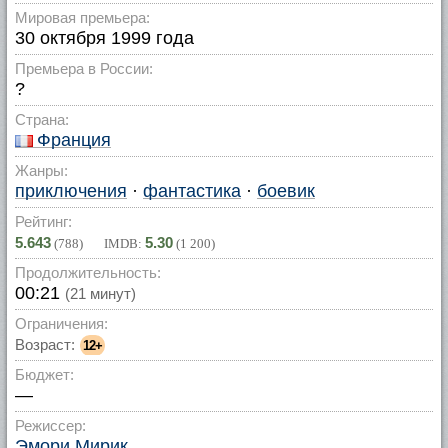
Мировая премьера:
30 октября 1999 года
Премьера в России:
?
Страна:
Франция
Жанры:
приключения
·
фантастика
·
боевик
Рейтинг:
5.643
5.30
(
788
) IMDB:
(
1 200
)
Продолжительность:
00:21
(21 минут)
Ограничения:
Возраст:
12+
Бюджет:
—
Режиссер:
Эмори Мирик