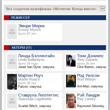
Все создатели мультфильма «Мстители: Всегда вместе»
РЕЖИССЕР
Эмори Мирик
Emory Myrick
было 47 лет
АКТЕРЫ (37)
Линда Бэллентайн
Тони Дэниелс
Linda Ballantyne
Tony Daniels
было 34 года
было 35 лет
Janet Van Dyne, озвучка
Clint Barton, озвучка
Мартин Роуч
Род Уилсон
Martin Roach
Rod Wilson
было 36 лет
Ant-Man, озвучка
Falcon, озвучка
Ставрула Логотеттис
Рэй Ландри
Stavroula Logothettis
Ray Landry
Scarlet Witch, озвучка
Raymond Sikorsky, оз