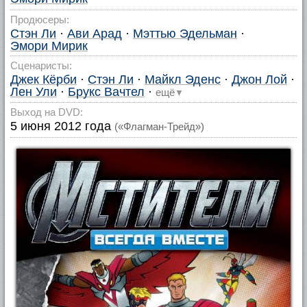
Продюсеры:
Стэн Ли
·
Ави Арад
·
Мэттью Эдельман
·
Эмори Мирик
Сценаристы:
Джек Кёрби
·
Стэн Ли
·
Майкл Эденс
·
Джон Лой
·
Лен Ули
·
Брукс Вачтел
·
ещё
▼
Выход на DVD:
5 июня 2012 года
(«Флагман-Трейд»)