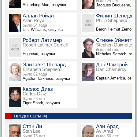
было 29 лет
Absorbing Man, озвучка
Jacques Duquesne, оз
Аллан Ройал
Филип Шеперд
Allan Royal
Philip Shepherd
было 54 года
Baron Helmut Zemo
Eric Williams, озвучка
Роберт Латимер
Стивен Уйметт
Robert Latimer Cornell
Stephen Ouimette
было 44 года
Egghead, озвучка
Nicholas Scratch, озв
Элизабет Шепард
Дэн Чэмерой
Elizabeth Shepherd
Dan Chameroy
было 62 года
Captain America, озву
Agatha Harkness, озвучка
Карлос Диаз
Carlos Diaz
было 28 лет
Tiger Shark, озвучка
ПРОДЮСЕРЫ (4)
Стэн Ли
Ави Арад
Stan Lee
Avi Arad
было 75 лет
было 50 лет