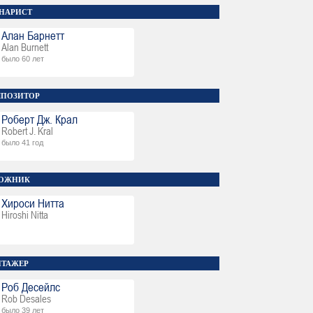
НАРИСТ
Алан Барнетт
Alan Burnett
было 60 лет
ПОЗИТОР
Роберт Дж. Крал
Robert J. Kral
было 41 год
ОЖНИК
Хироси Нитта
Hiroshi Nitta
ТАЖЕР
Роб Десейлс
Rob Desales
было 39 лет