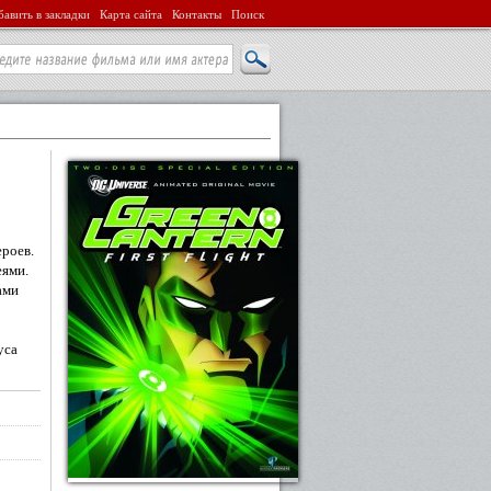
авить в закладки
Карта сайта
Контакты
Поиск
роев.
еями.
ами
уса