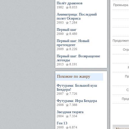
Полёт драконов
Премьера 
1982
8.033
Аниматрица: Последний
полет Осириса
2003
7.284
Первый шаг
2000
8.480
Первый шаг: Новый
Продолжит
претендент
2009
8.226
Огр
Первый шаг: Возвращение
легенды
2013
8.191
Похожие по жанру
Пр
Футурама: Большой куш
Бендера!
С
2007
7.726
Прод
Футурама: Игра Бендера
2008
7.388
Звездная тюряга
2004
7.334
Ген 13
2000
6.874