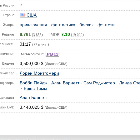
?
в России:
США
Страна:
приключения
·
фантастика
·
боевик
·
фэнтези
Жанры:
6.761
7.10
Рейтинг:
(
) IMDB:
(
)
3 855
19 000
01:17
ельность:
(77 минут)
аничения:
MPAA рейтинг:
3,500,000 $
Бюджет:
(Доллар США)
Лорен Монтгомери
Режиссер:
Бобби Пейдж
·
Алан Барнетт
·
Сэм Реджистер
·
Линда Ст
одюсеры:
·
Брюс Тимм
Алан Барнетт
ценарист:
3,448,025 $
ажи DVD:
(Доллар США)