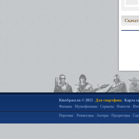
Скачат
|
|
KinoSpace.ru © 2015
Для смартфона
Карта с
|
|
|
|
Фильмы
Мультфильмы
Сериалы
Новости
Инт
|
|
|
Персоны:
Режиссеры
Актеры
Продюсеры
Сце