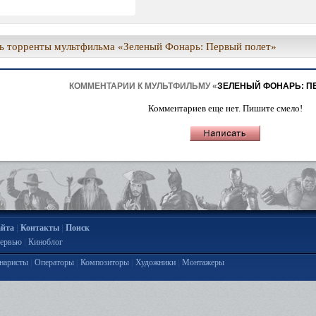
ь торренты мультфильма «Зеленый Фонарь: Первый полет»
КОММЕНТАРИИ К МУЛЬТФИЛЬМУ «
ЗЕЛЕНЫЙ ФОНАРЬ: П
Комментариев еще нет. Пишите смело!
|
|
айта
Контакты
Поиск
|
ервью
Киноблог
|
|
|
|
наристы
Операторы
Композиторы
Художники
Монтажеры