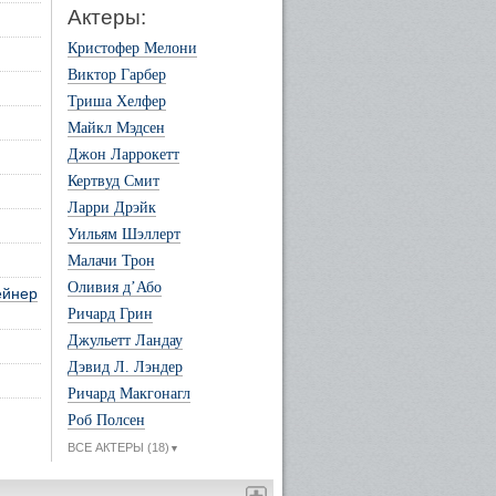
Актеры:
Кристофер Мелони
Виктор Гарбер
Триша Хелфер
Майкл Мэдсен
Джон Ларрокетт
Кертвуд Смит
Ларри Дрэйк
Уильям Шэллерт
Малачи Трон
Оливия д’Або
ейнер
Ричард Грин
Джульетт Ландау
Дэвид Л. Лэндер
Ричард Макгонагл
Роб Полсен
ВСЕ АКТЕРЫ (18)
▼