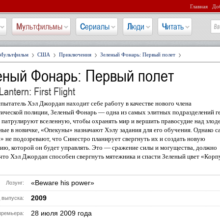
Главная
Доб
Мультфильмы
Сериалы
Люди
Читать
Мультфильм
США
Приключения
Зеленый Фонарь: Первый полет
еный Фонарь: Первый полет
antern: First Flight
пытатель Хэл Джордан находит себе работу в качестве нового члена
ической полиции, Зеленый Фонарь — одна из самых элитных подразделений ге
 патрулируют вселенную, чтобы охранять мир и вершить правосудие над злод
ые в новичке, «Опекуны» назначают Хэлу задания для его обучения. Однако с
 не подозревают, что Синестро планирует свергнуть их и создать новую
ию, которой он будет управлять. Это — сражение силы и могущества, должно
 что Хэл Джордан способен свергнуть мятежника и спасти Зеленый цвет «Корп
«Beware his power»
Лозунг:
2009
 выпуска:
28 июля 2009 года
премьера: