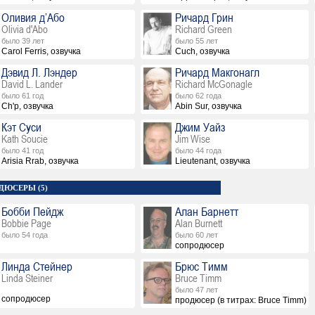
Оливия д’Або
Ричард Грин
Olivia d'Abo
Richard Green
было 39 лет
было 55 лет
Carol Ferris, озвучка
Cuch, озвучка
Дэвид Л. Лэндер
Ричард Макгонагл
David L. Lander
Richard McGonagle
было 61 год
было 62 года
Ch'p, озвучка
Abin Sur, озвучка
Кэт Суси
Джим Уайз
Kath Soucie
Jim Wise
было 41 год
было 44 года
Arisia Rrab, озвучка
Lieutenant, озвучка
ДЮСЕРЫ (5)
Бобби Пейдж
Алан Барнетт
Bobbie Page
Alan Burnett
было 54 года
было 60 лет
сопродюсер
Линда Стейнер
Брюс Тимм
Linda Steiner
Bruce Timm
было 47 лет
сопродюсер
продюсер (в титрах: Bruce Timm)