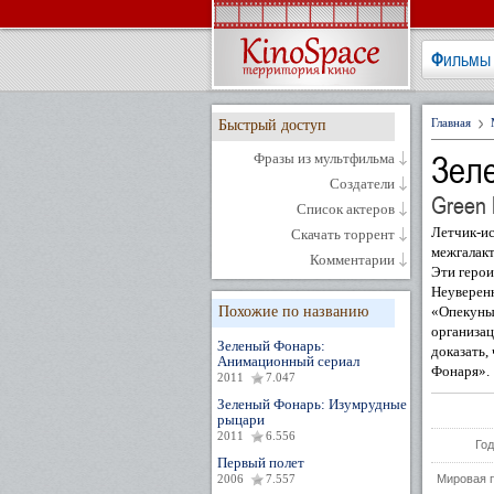
Фильмы
Главная
Быстрый доступ
Зел
Фразы из мультфильма
Создатели
Green L
Список актеров
Летчик-ис
Скачать торрент
межгалакт
Комментарии
Эти герои
Неуверенн
Похожие по названию
«Опекуны»
организац
Зеленый Фонарь:
доказать,
Анимационный сериал
Фонаря».
2011
7.047
Зеленый Фонарь: Изумрудные
рыцари
2011
6.556
Год
Первый полет
2006
7.557
Мировая 