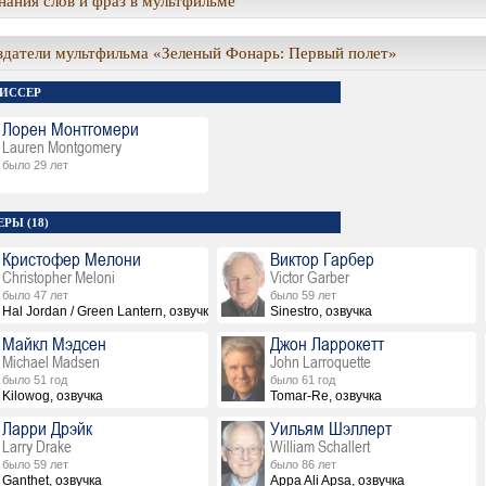
ания слов и фраз в мультфильме
здатели мультфильма «Зеленый Фонарь: Первый полет»
ИССЕР
Лорен Монтгомери
Lauren Montgomery
было 29 лет
РЫ (18)
Кристофер Мелони
Виктор Гарбер
Christopher Meloni
Victor Garber
было 47 лет
было 59 лет
Hal Jordan / Green Lantern, озвучка
Sinestro, озвучка
Майкл Мэдсен
Джон Ларрокетт
Michael Madsen
John Larroquette
было 51 год
было 61 год
Kilowog, озвучка
Tomar-Re, озвучка
Ларри Дрэйк
Уильям Шэллерт
Larry Drake
William Schallert
было 59 лет
было 86 лет
Ganthet, озвучка
Appa Ali Apsa, озвучка