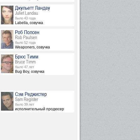
Джульетт Ландау
Juliet Landau
было 43 года
Labella, озвучка
Роб Полсен
Rob Paulsen
было 52 года
Weaponers, озвучка
Брюс Тимм
Bruce Timm
было 47 лет
Bug Boy, озвучка
Сэм Реджистер
Sam Register
было 39 лет
исполнительный продюсер