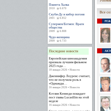
Упомин
Планета Халка
2010
6.670
Все со
Скуби-Ду и кибер погоня
2001
6.852
РЕЖ
Супермен/Бэтмен: Враги
общества
2009
6.808
Чудо-женщина
2009
6.733
Последние новости
АКТЕ
Европейская киноакадемия
признала лучшим фильмом
2025 года…
18 января 2026 • Новости
Дженнифер Лоуренс считает,
что не получила роль в
«Однажды…
16 января 2026 • Новости
Кэтлин Кеннеди покидает
пост главы Lucasfilm на этой
неделе
16 января 2026 • Новости