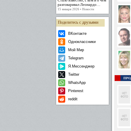
Стало известно, с кем и о чём
разговаривал Леонардо…
15 января 2026 • Новости
Поделитесь с друзьями
ВКонтакте
Одноклассники
Мой Мир
Telegram
Я.Мессенджер
Twitter
ПРО
WhatsApp
Pinterest
reddit