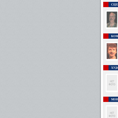
СЦЕ
КОМ
ХУД
МОН