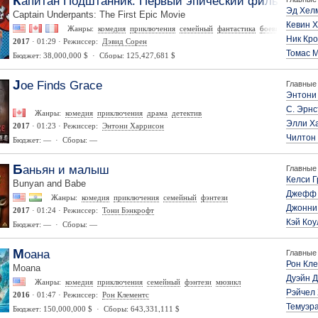
Капитан Подштанник: Первый эпический фильм
Эд Хел
Captain Underpants: The First Epic Movie
Кевин 
Жанры:
комедия
приключения
семейный
фантастика
боевик
Ник Кр
2017
· 01:29 · Режиссер:
Дэвид Сорен
Томас 
Бюджет: 38,000,000 $ · Сборы: 125,427,681 $
Joe Finds Grace
Главные 
Энтони
С. Эрнс
Жанры:
комедия
приключения
драма
детектив
Элли Х
2017
· 01:23 · Режиссер:
Энтони Харрисон
Чилтон
Бюджет: — · Сборы: —
Баньян и малыш
Главные 
Келси 
Bunyan and Babe
Джефф 
Жанры:
комедия
приключения
семейный
фэнтези
Джонни
2017
· 01:24 · Режиссер:
Тони Бэнкрофт
Кэй Коу
Бюджет: — · Сборы: —
Моана
Главные 
Рон Кл
Moana
Дуэйн 
Жанры:
комедия
приключения
семейный
фэнтези
мюзикл
Рэйчел
2016
· 01:47 · Режиссер:
Рон Клементс
Темуэр
Бюджет: 150,000,000 $ · Сборы: 643,331,111 $