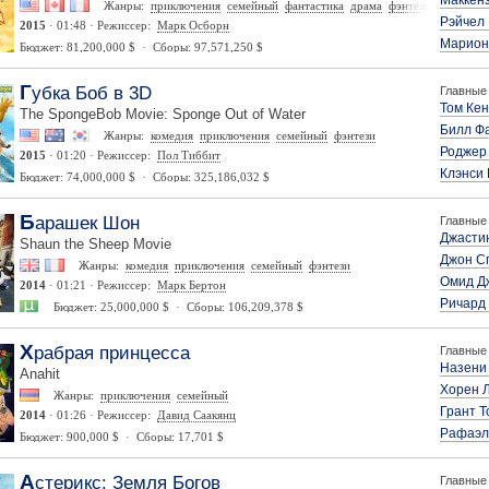
Маккен
Жанры:
приключения
семейный
фантастика
драма
фэнтези
Рэйчел
2015
· 01:48 · Режиссер:
Марк Осборн
Марион
Бюджет: 81,200,000 $ · Сборы: 97,571,250 $
Губка Боб в 3D
Главные 
Том Ке
The SpongeBob Movie: Sponge Out of Water
Билл Ф
Жанры:
комедия
приключения
семейный
фэнтези
Роджер
2015
· 01:20 · Режиссер:
Пол Тиббит
Клэнси
Бюджет: 74,000,000 $ · Сборы: 325,186,032 $
Барашек Шон
Главные 
Джасти
Shaun the Sheep Movie
Джон С
Жанры:
комедия
приключения
семейный
фэнтези
Омид Д
2014
· 01:21 · Режиссер:
Марк Бертон
Ричард
Бюджет: 25,000,000 $ · Сборы: 106,209,378 $
Храбрая принцесса
Главные 
Назени
Anahit
Хорен 
Жанры:
приключения
семейный
Грант Т
2014
· 01:26 · Режиссер:
Давид Саакянц
Рафаэл
Бюджет: 900,000 $ · Сборы: 17,701 $
Астерикс: Земля Богов
Главные 