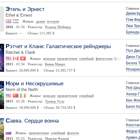
Этель и Эрнест
Главные 
Джим Б
Ethel & Ernest
Пэм Фе
Жанры:
драма
история
Люк Тре
2016
· 01:34 · Режиссер:
Роджер Мейнвуд
Бренда
Бюджет: — · Сборы: 111,385 $
Рэтчет и Кланк: Галактические рейнджеры
Главные 
Пол Дж
Ratchet & Clank
Джон Г
Жанры:
комедия
приключения
семейный
фантастика
боевик
Белла 
2015
· 01:34 · Режиссер:
Кевин Манро
Розари
Бюджет: 20,000,000 $ · Сборы: 13,385,737 $
Норм и Несокрушимые
Главные 
Роб Шн
Norm of the North
Хизер 
Жанры:
комедия
приключения
семейный
Кен Жо
2015
· 01:28 · Режиссер:
Тревор Уолл
Билл Н
Бюджет: 18,000,000 $ · Сборы: 30,734,502 $
Савва. Сердце воина
Главные 
Конста
Фёдор 
Жанры:
приключения
семейный
фэнтези
Армен 
2015
· 01:25 · Режиссер:
Максим Фадеев