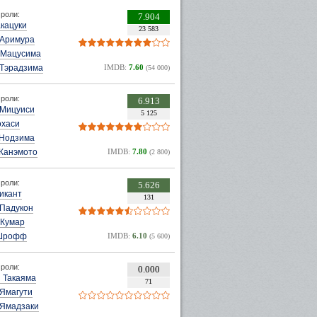
роли:
7.904
кацуки
23 583
 Аримура
 Мацусима
 Тэрадзима
IMDB:
7.60
(54 000)
роли:
6.913
 Мицуиси
5 125
охаси
 Нодзима
 Канэмото
IMDB:
7.80
(2 800)
роли:
5.626
икант
131
 Падукон
 Кумар
 Шрофф
IMDB:
6.10
(5 600)
роли:
0.000
 Такаяма
71
 Ямагути
 Ямадзаки