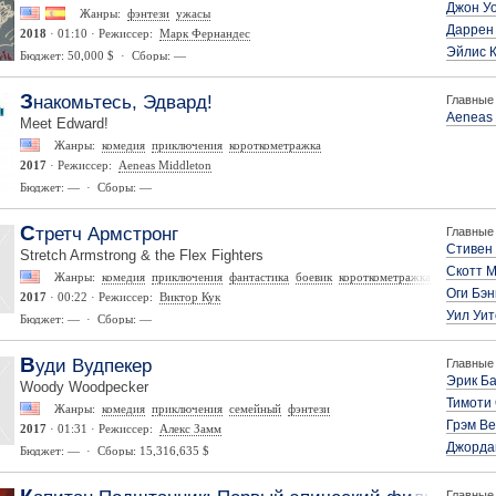
Джон У
Жанры:
фэнтези
ужасы
Даррен
2018
· 01:10 · Режиссер:
Марк Фернандес
Эйлис 
Бюджет: 50,000 $ · Сборы: —
Знакомьтесь, Эдвард!
Главные 
Aeneas 
Meet Edward!
Жанры:
комедия
приключения
короткометражка
2017
· Режиссер:
Aeneas Middleton
Бюджет: — · Сборы: —
Стретч Армстронг
Главные 
Стивен
Stretch Armstrong & the Flex Fighters
Скотт 
Жанры:
комедия
приключения
фантастика
боевик
короткометражка
Оги Бэн
2017
· 00:22 · Режиссер:
Виктор Кук
Уил Уи
Бюджет: — · Сборы: —
Вуди Вудпекер
Главные 
Эрик Б
Woody Woodpecker
Тимоти
Жанры:
комедия
приключения
семейный
фэнтези
Грэм В
2017
· 01:31 · Режиссер:
Алекс Замм
Джорда
Бюджет: — · Сборы: 15,316,635 $
Главные 