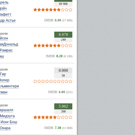
арель
69 968
Дойч
Лафитт
ндр Астье
IMDB:
6.90
(17 000)
роли:
6.978
айсон
249
акДональд
 Рамрас
эш
IMDB:
8.20
(6 100)
роли:
0.000
 Гир
58
Лопер
альминтери
сман
IMDB:
6.00
(251)
роли:
5.962
аршалл
268
 Мидзута
 Йонг Бош
 Охара
IMDB:
7.30
(11 000)