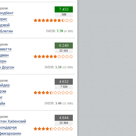
роли:
7.455
родбент
508
ррис
дэвэй
 Блетин
IMDB:
7.70
(4 300)
роли:
6.240
аматти
22 161
удман
Торн
о Доусон
IMDB:
5.50
(12 000)
роли:
4.632
айдер
7 920
Грэм
нг
айи
IMDB:
3.40
(11 000)
роли:
4.644
нтин Хабенский
23 364
Бондарчук
Джигарханян