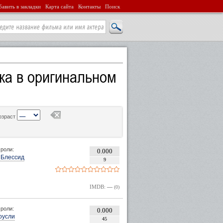
авить в закладки
Карта сайта
Контакты
Поиск
а в оригинальном
озраст
роли:
0.000
 Блессид
9
IMDB:
—
(0)
роли:
0.000
оусли
45