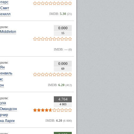
отерс
 Смит
Кехилл
IMDB:
5.30
(21)
роли:
0.000
Middleton
15
IMDB:
—
(0)
роли:
0.000
 Ян
69
Менвиль
кс
тон
IMDB:
6.20
(412)
роли:
4.764
ауза
4 003
 Омандсон
ерчир
на Ларги
IMDB:
4.20
(6 000)
роли: