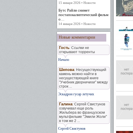
15 января 2026 • Новости
Бутс Райли снимет
постапокалиптический фильм
о…
14 января 2026 • Новости
Новые комментарии
Гость
: Ссылки не
открывают торренты
Начало
Шепова
: Несуществующий
камень можно найти в
несуществующей книге
"Учебник дворничихи" между
строк ...
Эскадрон гусар летучих
Галина
: Сергей Свистунов
озвучивал еще роль
Жильбера во французском
мультфильме "Эмили Жоли"
в том же 2 ...
Сергей Свистунов