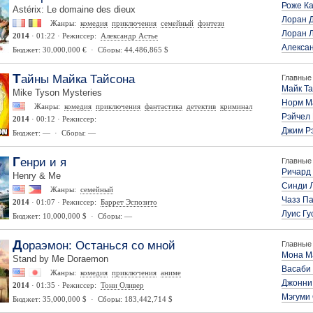
Роже К
Astérix: Le domaine des dieux
Лоран 
Жанры:
комедия
приключения
семейный
фэнтези
Лоран 
2014
· 01:22 · Режиссер:
Александр Астье
Алекса
Бюджет: 30,000,000 € · Сборы: 44,486,865 $
Тайны Майка Тайсона
Главные 
Майк Т
Mike Tyson Mysteries
Норм М
Жанры:
комедия
приключения
фантастика
детектив
криминал
Рэйчел
2014
· 00:12 · Режиссер:
Джим Р
Бюджет: — · Сборы: —
Генри и я
Главные 
Ричард
Henry & Me
Синди 
Жанры:
семейный
Чазз П
2014
· 01:07 · Режиссер:
Баррет Эспозито
Луис Гу
Бюджет: 10,000,000 $ · Сборы: —
Дораэмон: Останься со мной
Главные 
Мона М
Stand by Me Doraemon
Васаби
Жанры:
комедия
приключения
аниме
Джонни
2014
· 01:35 · Режиссер:
Тони Оливер
Мэгуми
Бюджет: 35,000,000 $ · Сборы: 183,442,714 $