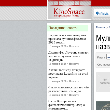
Фильмы
Главная
Последние новости
Мул
Европейская киноакадемия
признала лучшим фильмом
2025 года…
наз
18 января 2026 • Новости
Дженнифер Лоуренс считает,
что не получила роль в
Годы с
«Однажды…
16 января 2026 • Новости
Сортировк
Кэтлин Кеннеди покидает
пост главы Lucasfilm на этой
неделе
16 января 2026 • Новости
Стало известно, с кем и о чём
разговаривал Леонардо…
15 января 2026 • Новости
Скотт Купер снимет
фантастический триллер о
знаменитом…