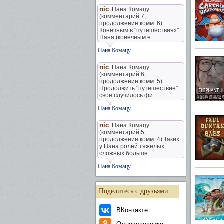
nic
: Нана Комацу
(комментарий 7,
продолжение комм. 6)
Конечным в "путешествиях"
Нана (конечным е ...
Нана Комацу
nic
: Нана Комацу
(комментарий 6,
продолжение комм. 5)
Продолжить "путешествие"
своё случилось фи ...
Нана Комацу
nic
: Нана Комацу
(комментарий 5,
продолжение комм. 4) Таких
у Нана ролей тяжёлых,
сложных больше ...
Нана Комацу
Поделитесь с друзьями
ВКонтакте