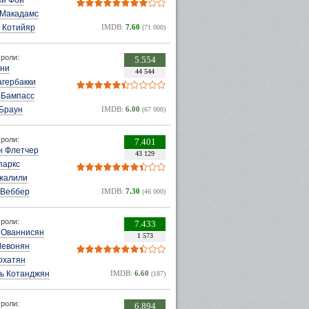
зи Фой
 Макадамс
 Котийяр
IMDB:
7.60
(71 000)
роли:
5.554
нни
44 544
агербакки
 Бампасс
 Браун
IMDB:
6.00
(67 000)
роли:
7.401
н Флетчер
43 129
паркс
жалили
 Веббер
IMDB:
7.30
(46 000)
роли:
7.433
 Ованнисян
1 573
Левонян
охатян
ь Котанджян
IMDB:
6.60
(187)
роли:
6.894