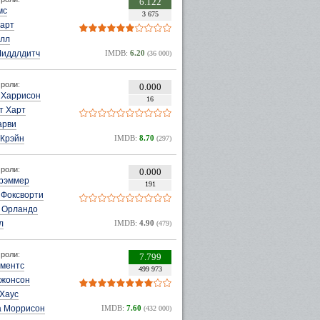
6.122
мс
3 675
Харт
олл
Миддлдитч
IMDB:
6.20
(36 000)
роли:
0.000
 Харрисон
16
т Харт
арви
 Крэйн
IMDB:
8.70
(297)
роли:
0.000
Грэммер
191
Фоксворти
 Орландо
л
IMDB:
4.90
(479)
роли:
7.799
ементс
499 973
Джонсон
 Хаус
а Моррисон
IMDB:
7.60
(432 000)