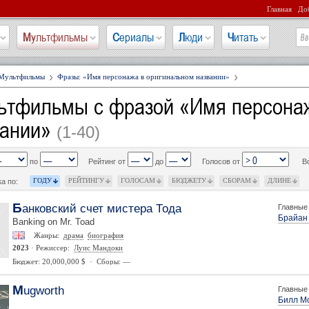
Главная
Доб
Мультфильмы
Сериалы
Люди
Читать
Мультфильмы
Фразы: «Имя персонажа в оригинальном названии»
ьтфильмы с фразой «Имя персонаж
вании»
(1-40)
по
Рейтинг от
до
Голосов от
В
ГОДУ
РЕЙТИНГУ
ГОЛОСАМ
БЮДЖЕТУ
СБОРАМ
ДЛИНЕ
а по:
Банковский счет мистера Тода
Главные 
Брайан
Banking on Mr. Toad
Жанры:
драма
биография
2023
· Режиссер:
Луис Мандоки
Бюджет: 20,000,000 $ · Сборы: —
Mugworth
Главные 
Билл М