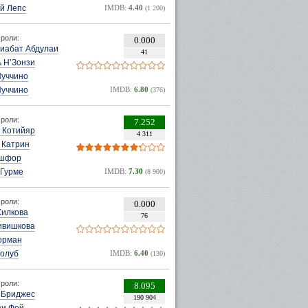
й Лепс
IMDB:
4.40
(1 200)
роли:
0.000
Диабат Абдулаи
41
 Н’Зонзи
Пуччино
Пуччино
IMDB:
6.80
(376)
роли:
7.252
 Котийяр
4 311
 Катрин
ошфор
 Гурме
IMDB:
7.30
(8 900)
роли:
0.000
Хилкова
76
ивишкова
орман
Холуб
IMDB:
6.40
(130)
роли:
8.095
Бриджес
190 904