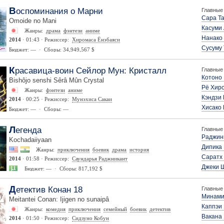
Воспоминания о Марни
Главные 
Сара Та
Omoide no Mani
Касуми
Жанры:
драма
фэнтези
аниме
Нанако
2014
· 01:43 · Режиссер:
Хиромаса Ёнэбаяси
Сусуму
Бюджет: — · Сборы: 34,949,567 $
Красавица-воин Сейлор Мун: Кристалл
Главные 
Котоно
Bishôjo senshi Sêrâ Mûn Crystal
Рё Хир
Жанры:
фэнтези
аниме
Кэндзи
2014
· 00:25 · Режиссер:
Мунэхиса Сакаи
Хисако
Бюджет: — · Сборы: —
Легенда
Главные 
Раджин
Kochadaiiyaan
Дипика
Жанры:
приключения
боевик
драма
история
Саратх
2014
· 01:58 · Режиссер:
Саундарья Раджникант
Джеки
Бюджет: — · Сборы: 817,192 $
Детектив Конан 18
Главные 
Минами
Meitantei Conan: Ijigen no sunaipâ
Каппэи
Жанры:
комедия
приключения
семейный
боевик
детектив
Вакана
2014
· 01:50 · Режиссер:
Сидзуно Кобун