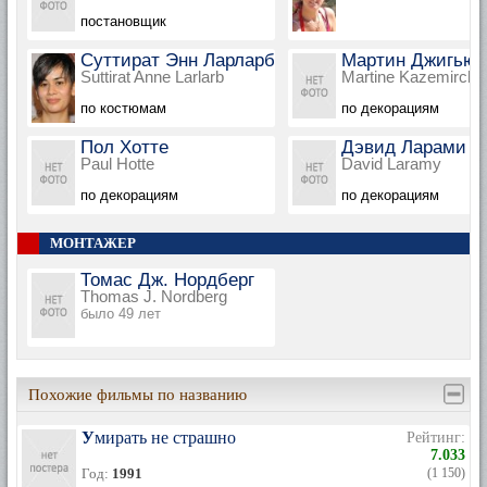
постановщик
Суттират Энн Ларларб
Мартин Джигьюр
Suttirat Anne Larlarb
Martine Kazemirchu
по костюмам
по декорациям
Пол Хотте
Дэвид Ларами
Paul Hotte
David Laramy
по декорациям
по декорациям
МОНТАЖЕР
Томас Дж. Нордберг
Thomas J. Nordberg
было 49 лет
Похожие фильмы по названию
Умирать не страшно
Рейтинг:
7.033
Год:
1991
(1 150)