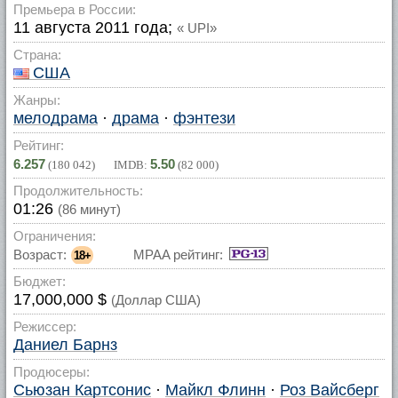
Премьера в России:
11 августа 2011 года;
« UPI»
Страна:
США
Жанры:
мелодрама
·
драма
·
фэнтези
Рейтинг:
6.257
5.50
(
180 042
) IMDB:
(
82 000
)
Продолжительность:
01:26
(86 минут)
Ограничения:
Возраст:
MPAA рейтинг:
18+
Бюджет:
17,000,000 $
(Доллар США)
Режиссер:
Даниел Барнз
Продюсеры:
Сьюзан Картсонис
·
Майкл Флинн
·
Роз Вайсберг