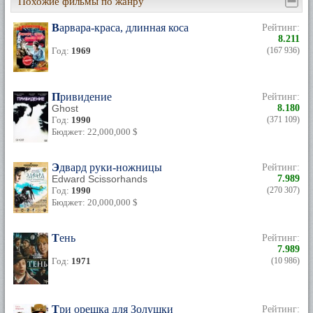
Похожие фильмы по жанру
Варвара-краса, длинная коса
Рейтинг:
8.211
Год:
1969
(167 936)
Привидение
Рейтинг:
Ghost
8.180
Год:
1990
(371 109)
Бюджет: 22,000,000 $
Эдвард руки-ножницы
Рейтинг:
Edward Scissorhands
7.989
Год:
1990
(270 307)
Бюджет: 20,000,000 $
Тень
Рейтинг:
7.989
Год:
1971
(10 986)
Три орешка для Золушки
Рейтинг: