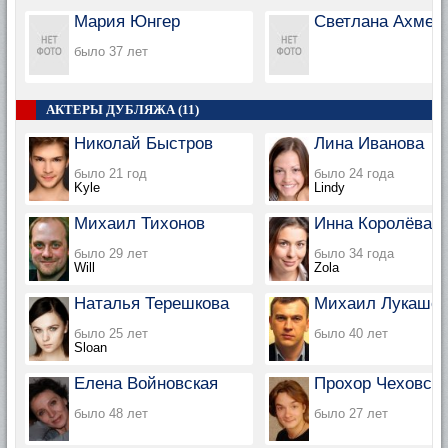
Мария Юнгер
Светлана Ахмед
было 37 лет
АКТЕРЫ ДУБЛЯЖА (11)
Николай Быстров
Лина Иванова
было 21 год
было 24 года
Kyle
Lindy
Михаил Тихонов
Инна Королёва
было 29 лет
было 34 года
Will
Zola
Наталья Терешкова
Михаил Лукашо
было 25 лет
было 40 лет
Sloan
Елена Войновская
Прохор Чеховск
было 48 лет
было 27 лет