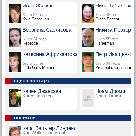
Иван Жарков
Нина Тобилевич
было 22 года
было 48 лет
Kyle Connellan
Gloria Forrest
Вероника Саркисова
Никита Прозоро
было 24 года
было 55 лет
Rebecca
Fisherman
Катерина Африкантова
Пётр Иващенко
было 35 лет
было 34 года
Little Girl's Mother
Prosthetic Consultant
СЦЕНАРИСТЫ (2)
Карен Джансзен
Ноам Дроми
Karen Janszen
Noam Dromi
ОПЕРАТОР
Карл Вальтер Линденлауб
Karl Walter Lindenlaub