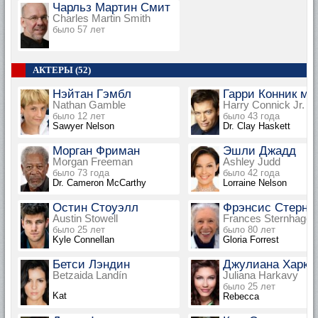
Чарльз Мартин Смит
Charles Martin Smith
было 57 лет
АКТЕРЫ (52)
Нэйтан Гэмбл
Гарри Конник мл
Nathan Gamble
Harry Connick Jr.
было 12 лет
было 43 года
Sawyer Nelson
Dr. Clay Haskett
Морган Фриман
Эшли Джадд
Morgan Freeman
Ashley Judd
было 73 года
было 42 года
Dr. Cameron McCarthy
Lorraine Nelson
Остин Стоуэлл
Фрэнсис Стернх
Austin Stowell
Frances Sternhagen
было 25 лет
было 80 лет
Kyle Connellan
Gloria Forrest
Бетси Лэндин
Джулиана Харкв
Betzaida Landín
Juliana Harkavy
было 25 лет
Kat
Rebecca