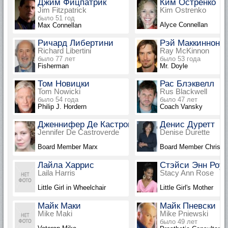
Джим Фицпатрик
Ким Остренко
Jim Fitzpatrick
Kim Ostrenko
было 51 год
Alyce Connellan
Max Connellan
Ричард Либертини
Рэй Маккиннон
Richard Libertini
Ray McKinnon
было 77 лет
было 53 года
Fisherman
Mr. Doyle
Том Новицки
Рас Блэквелл
Tom Nowicki
Rus Blackwell
было 54 года
было 47 лет
Philip J. Hordern
Coach Vansky
Дженнифер Де Кастроверде
Денис Дуретт
Jennifer De Castroverde
Denise Durette
Board Member Marx
Board Member Christin
Лайла Харрис
Стэйси Энн Роуз
Laila Harris
Stacy Ann Rose
Little Girl in Wheelchair
Little Girl's Mother
Майк Маки
Майк Пневски
Mike Maki
Mike Pniewski
было 49 лет