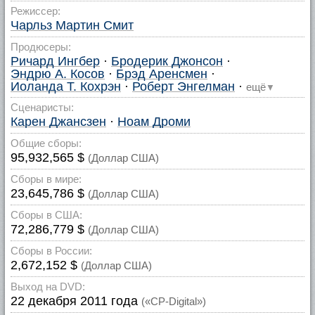
Режиссер:
Чарльз Мартин Смит
Продюсеры:
Ричард Ингбер
·
Бродерик Джонсон
·
Эндрю А. Косов
·
Брэд Аренсмен
·
Иоланда Т. Кохрэн
·
Роберт Энгелман
·
ещё
▼
Сценаристы:
Карен Джансзен
·
Ноам Дроми
Общие сборы:
95,932,565 $
(Доллар США)
Сборы в мире:
23,645,786 $
(Доллар США)
Сборы в США:
72,286,779 $
(Доллар США)
Сборы в России:
2,672,152 $
(Доллар США)
Выход на DVD:
22 декабря 2011 года
(«CP-Digital»)