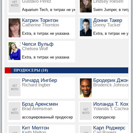
Gustavo Perez
Lindsey Riesen
Aquarium Tech, в титрах не указан
Swim Jumper, в титра
Катрин Торнтон
Донни Такер
Catherine Thornton
Donny Tucker
Extra, в титрах не указана
Extra, в титрах не ука
Челси Вульф
Chelsea Wolf
Extra, в титрах не указана
ПРОДЮСЕРЫ (10)
Ричард Ингбер
Бродерик Джонс
Richard Ingber
Broderick Johnson
Брэд Аренсмен
Иоланда Т. Кохр
Brad Arensman
Yolanda T. Cochran
ассоциированный продюсер
сопродюсер
Кит Мелтон
Карл Роджерс
Keith Melton
Carl Rogers