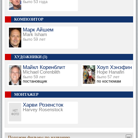
было 53 года
КОМПОЗИТОР
Марк Айшем
Mark Isham
было 59 лет
ХУДОЖНИКИ (3)
Майкл Коренблит
Хоуп Хэнэфин
Michael Corenblith
Hope Hanafin
было 59 лет
было 57 лет
постановщик
по костюмам
МОНТАЖЕР
Харви Розенсток
Harvey Rosenstock
Похожие фильмы по названию