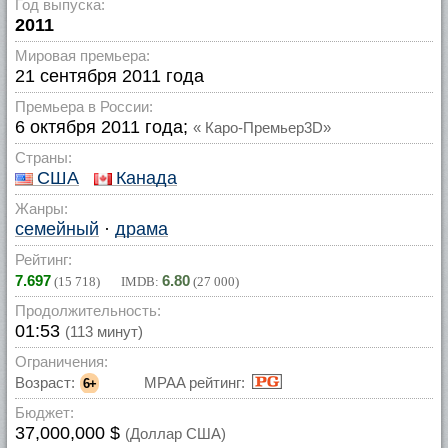
Год выпуска:
2011
Мировая премьера:
21 сентября 2011 года
Премьера в России:
6 октября 2011 года;
« Каро-Премьер3D»
Страны:
США
Канада
Жанры:
семейный
·
драма
Рейтинг:
7.697
6.80
(
15 718
) IMDB:
(
27 000
)
Продолжительность:
01:53
(113 минут)
Ограничения:
Возраст:
MPAA рейтинг:
6+
Бюджет:
37,000,000 $
(Доллар США)