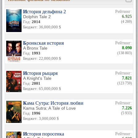
История дельфина 2
Рейтинг:
Dolphin Tale 2
6.925
Год:
2014
(4 269)
Бюджет: 36,000,000 $
Бронкская история
Рейтинг:
A Bronx Tale
8.090
Год:
1993
(138 803)
Бюджет: 22,000,000 $
История рыцаря
Рейтинг:
A Knight's Tale
7.821
Год:
2001
(123 759)
Бюджет: 65,000,000 $
Кама Сутра: История любви
Рейтинг:
Kama Sutra: A Tale of Love
7.226
Год:
1996
(5 933)
Бюджет: 3,000,000 $
История поросенка
Рейтинг: