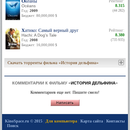
Океаны
Рейтинг:
Océans
8.315
Год:
2009
(44 282)
Бюджет: 80,000,000 $
Хатико: Самый верный друг
Рейтинг:
Hachi: A Dog's Tale
8.380
Год:
2008
(735 935)
Бюджет: 16,000,000 $
Скачать торренты фильма «История дельфина»
КОММЕНТАРИИ К ФИЛЬМУ «
ИСТОРИЯ ДЕЛЬФИНА
»
Комментариев еще нет. Пишите смело!
KinoSpace.ru © 2015
|
Для компьютера
|
Карта сайта
|
Контакты
|
Поиск