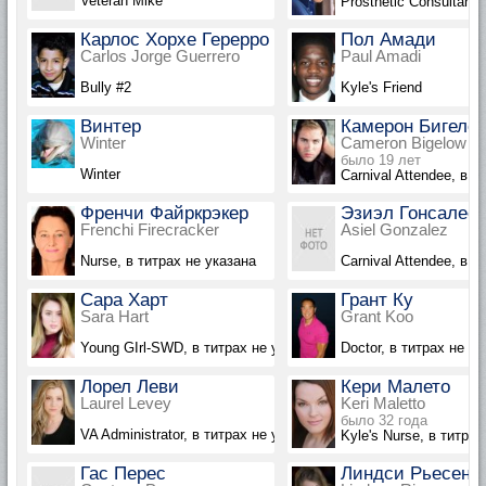
Veteran Mike
Prosthetic Consultant
Карлос Хорхе Герерро
Пол Амади
Carlos Jorge Guerrero
Paul Amadi
Bully #2
Kyle's Friend
Винтер
Камерон Бигело
Winter
Cameron Bigelow
было 19 лет
Winter
Carnival Attendee, в т
Френчи Файркрэкер
Эзиэл Гонсалес
Frenchi Firecracker
Asiel Gonzalez
Nurse, в титрах не указана
Carnival Attendee, в т
Сара Харт
Грант Ку
Sara Hart
Grant Koo
Young GIrl-SWD, в титрах не указана
Doctor, в титрах не ук
Лорел Леви
Кери Малето
Laurel Levey
Keri Maletto
было 32 года
VA Administrator, в титрах не указана
Kyle's Nurse, в титрах
Гас Перес
Линдси Рьесен