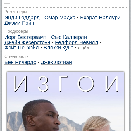
—
Режиссеры:
Энди Годдард
·
Омар Мадха
·
Бхарат Наллури
·
Джэми Пэйн
Продюсеры:
Йорг Вестеркамп
·
Сью Калверли
·
Джейн Фезерстоун
·
Редфорд Невилл
·
Фэйт Пенхэйл
·
Влокки Кунэ
·
ещё
▼
Сценаристы:
Бен Ричардс
·
Джек Лотиан