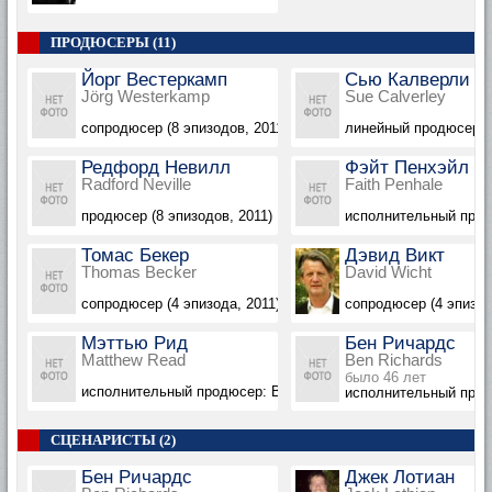
ПРОДЮСЕРЫ (11)
Йорг Вестеркамп
Сью Калверли
Jörg Westerkamp
Sue Calverley
сопродюсер (8 эпизодов, 2011)
линейный продюсер (8
Редфорд Невилл
Фэйт Пенхэйл
Radford Neville
Faith Penhale
продюсер (8 эпизодов, 2011)
исполнительный продю
Томас Бекер
Дэвид Викт
Thomas Becker
David Wicht
сопродюсер (4 эпизода, 2011)
сопродюсер (4 эпизод
Мэттью Рид
Бен Ричардс
Matthew Read
Ben Richards
было 46 лет
исполнительный продюсер: BBC (3 эпизода, 2011)
исполнительный продю
СЦЕНАРИСТЫ (2)
Бен Ричардс
Джек Лотиан