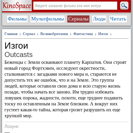
Фильмы
Мультфильмы
Сериалы
Люди
Читать
Главная
Сериал
Великобритания
Фантастика
Изгои
Изгои
Outcasts
Беженцы с Земли осваивают планету Карпатия. Они строят
новый город Фортхэвен, исследуют окрестности,
сталкиваются с загадками нового мира и, стараются не
допустить тех же ошибок, что и на Земле. Это группа
людей, которые оставили свои дома и всю старую жизнь
позади, чтобы начать все заново. Им трудно избежать
ловушек порока, жадности, похоти, еще труднее подавить
тоску по оставленным на Земле близким. А вокруг них
густеет какая-то тайна, которая грозит разрушить их еще
хрупкий мир.
Лозунг:
—