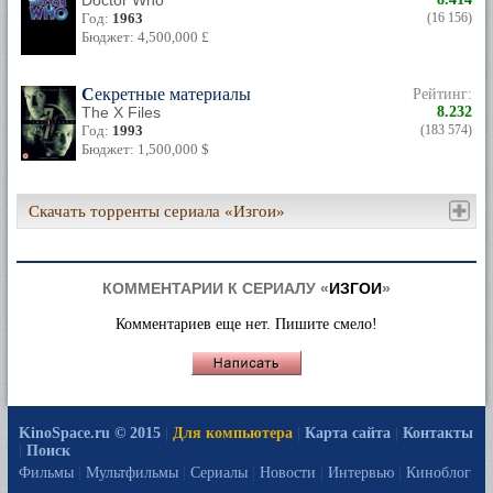
Doctor Who
Год:
1963
(16 156)
Бюджет: 4,500,000 £
Секретные материалы
Рейтинг:
The X Files
8.232
Год:
1993
(183 574)
Бюджет: 1,500,000 $
Скачать торренты сериала «Изгои»
КОММЕНТАРИИ К СЕРИАЛУ «
ИЗГОИ
»
Комментариев еще нет. Пишите смело!
KinoSpace.ru © 2015
|
Для компьютера
|
Карта сайта
|
Контакты
|
Поиск
Фильмы
|
Мультфильмы
|
Сериалы
|
Новости
|
Интервью
|
Киноблог