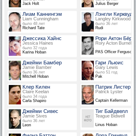
Jack Holt
Julius Berger
Лиам Каннингэм
Лэнгли Кирквуд
Liam Cunningham
Langley Kirkwood
было 48 лет
было 36 лет
Richard Tate
Rudi
Джессика Хайнс
Рори Актон Бёрн
Jessica Haines
Rory Acton Burnell
было 32 года
PAS Officer Ferguson
Karina Hoban
Джейми Бамбер
Гари Льюис
Jamie Bamber
Gary Lewis
было 36 лет
было 51 год
Mitchell Hoban
Pak
Клер Килен
Патрик Листер
Claire Keelan
Patrick Lyster
было 34 года
Captain Kellerman
Carla Shapiro
Джейми Сивес
Тиг Байдвелл
Jamie Sives
Teague Bidwell
было 36 лет
Linus Hoban
Leon
Фиона Баттон
Лора Гринвуд