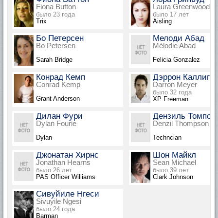
Fiona Button
Laura Greenwood
было 23 года
было 17 лет
Trix
Aisling
Бо Петерсен
Мелоди Абад
Bo Petersen
Mélodie Abad
Sarah Bridge
Felicia Gonzalez
Конрад Кемп
Дэррон Каллига
Conrad Kemp
Darron Meyer
было 32 года
Grant Anderson
XP Freeman
Дилан Фури
Дензиль Томпсо
Dylan Fourie
Denzil Thompson
Dylan
Techncian
Джонатан Хирнс
Шон Майкл
Jonathan Hearns
Sean Michael
было 26 лет
было 39 лет
PAS Officer Williams
Clark Johnson
Сивуйиле Нгеси
Sivuyile Ngesi
было 24 года
Barman