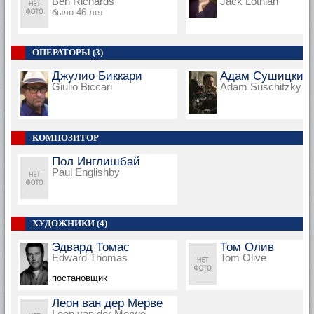
Ben Richards
Jack Lothian
было 46 лет
ОПЕРАТОРЫ (3)
Джулио Биккари
Адам Сушицки
Giulio Biccari
Adam Suschitzky
КОМПОЗИТОР
Пол Инглишбай
Paul Englishby
ХУДОЖНИКИ (4)
Эдвард Томас
Том Олив
Edward Thomas
Tom Olive
постановщик
Леон ван дер Мерве
Leon van der Merwe