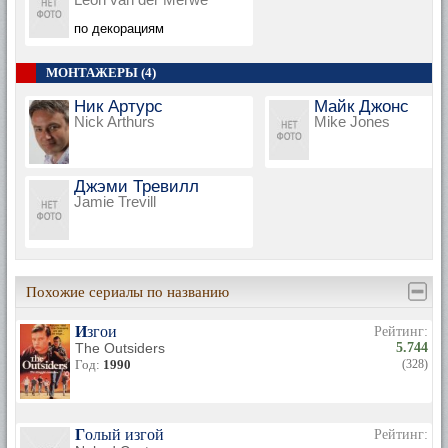
по декорациям
МОНТАЖЕРЫ (4)
Ник Артурс
Майк Джонс
Nick Arthurs
Mike Jones
Джэми Тревилл
Jamie Trevill
Похожие сериалы по названию
Изгои
Рейтинг:
The Outsiders
5.744
Год:
1990
(328)
Голый изгой
Рейтинг: