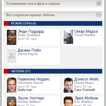
Упоминания слов и фраз в сериале
Все создатели сериала «Изгои»
РЕЖИССЕРЫ (4)
Энди Годдард
Омар Мадха
Andy Goddard
Omar Madha
было 42 года
Джэми Пэйн
Jamie Payne
АКТЕРЫ (37)
Гермиона Норрис
Дэниэл Мейс
Hermione Norris
Daniel Mays
было 42 года
было 31 год
Stella Isen
Cass Cromwell
Эшли Уолтерс
Эрик Мэбиас
Ashley Walters
Eric Mabius
было 27 лет
было 38 лет