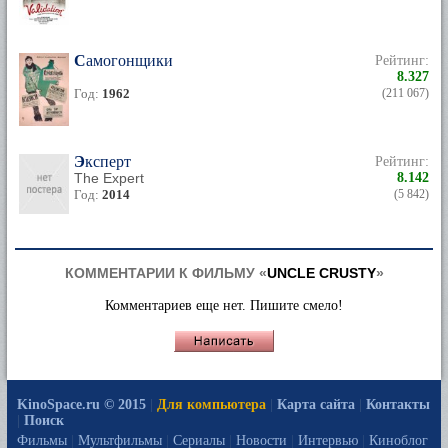
Самогонщики
Рейтинг:
8.327
Год:
1962
(211 067)
Эксперт
Рейтинг:
The Expert
8.142
Год:
2014
(5 842)
КОММЕНТАРИИ К ФИЛЬМУ «
UNCLE CRUSTY
»
Комментариев еще нет. Пишите смело!
KinoSpace.ru © 2015
|
Для компьютера
|
Карта сайта
|
Контакты
|
Поиск
Фильмы
|
Мультфильмы
|
Сериалы
|
Новости
|
Интервью
|
Киноблог