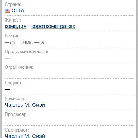
Страна:
США
Жанры:
комедия
·
короткометражка
Рейтинг:
—
—
(
4
) IMDB:
(
0
)
Продолжительность:
—
Ограничения:
—
Бюджет:
—
Режиссер:
Чарльз М. Сиэй
Продюсер:
—
Сценарист:
Чарльз М. Сиэй