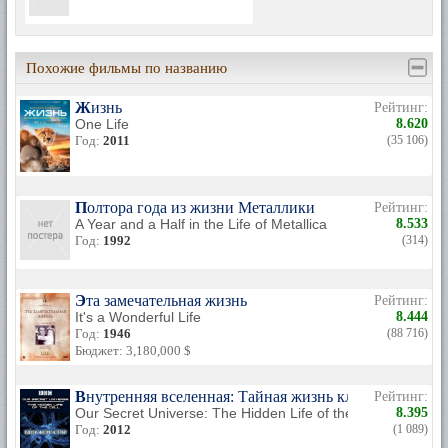
Похожие фильмы по названию
Жизнь
Рейтинг:
One Life
8.620
Год:
2011
(35 106)
Полтора года из жизни Металлики
Рейтинг:
A Year and a Half in the Life of Metallica
8.533
Год:
1992
(314)
Эта замечательная жизнь
Рейтинг:
It's a Wonderful Life
8.444
Год:
1946
(88 716)
Бюджет: 3,180,000 $
Внутренняя вселенная: Тайная жизнь клетки
Рейтинг:
Our Secret Universe: The Hidden Life of the Cell
8.395
Год:
2012
(1 089)