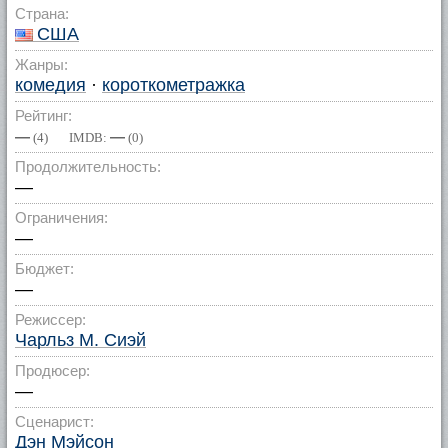
Страна:
США
Жанры:
комедия
·
короткометражка
Рейтинг:
—
—
(
4
) IMDB:
(
0
)
Продолжительность:
—
Ограничения:
—
Бюджет:
—
Режиссер:
Чарльз М. Сиэй
Продюсер:
—
Сценарист:
Дэн Мэйсон