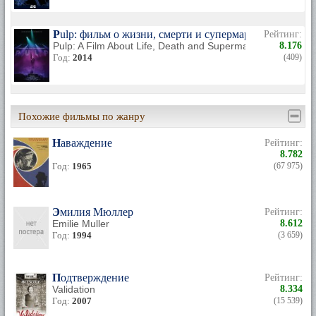
Pulp: фильм о жизни, смерти и супермаркетах
Рейтинг:
Pulp: A Film About Life, Death and Supermarkets
8.176
Год:
2014
(409)
Похожие фильмы по жанру
Наваждение
Рейтинг:
8.782
Год:
1965
(67 975)
Эмилия Мюллер
Рейтинг:
Emilie Muller
8.612
Год:
1994
(3 659)
Подтверждение
Рейтинг:
Validation
8.334
Год:
2007
(15 539)