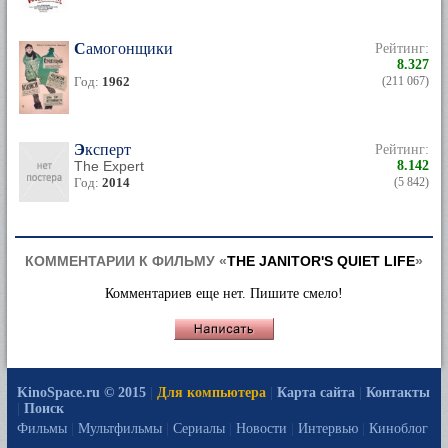
Самогонщики
Рейтинг:
8.327
Год:
1962
(211 067)
Эксперт
Рейтинг:
The Expert
8.142
Год:
2014
(5 842)
КОММЕНТАРИИ К ФИЛЬМУ «
THE JANITOR'S QUIET LIFE
»
Комментариев еще нет. Пишите смело!
KinoSpace.ru © 2015
|
Для компьютера
|
Карта сайта
|
Контакты
|
Поиск
Фильмы
|
Мультфильмы
|
Сериалы
|
Новости
|
Интервью
|
Киноблог