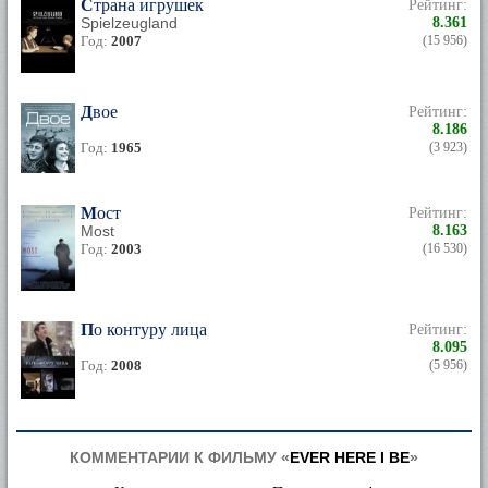
Страна игрушек
Рейтинг:
Spielzeugland
8.361
Год:
2007
(15 956)
Двое
Рейтинг:
8.186
Год:
1965
(3 923)
Мост
Рейтинг:
Most
8.163
Год:
2003
(16 530)
По контуру лица
Рейтинг:
8.095
Год:
2008
(5 956)
КОММЕНТАРИИ К ФИЛЬМУ «
EVER HERE I BE
»