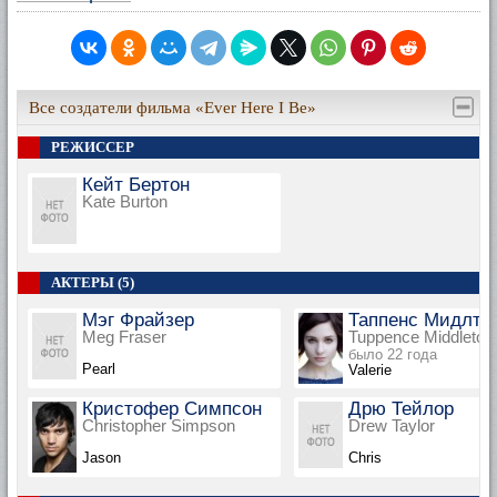
Все создатели фильма «Ever Here I Be»
РЕЖИССЕР
Кейт Бертон
Kate Burton
АКТЕРЫ (5)
Мэг Фрайзер
Таппенс Мидлто
Meg Fraser
Tuppence Middleton
было 22 года
Pearl
Valerie
Кристофер Симпсон
Дрю Тейлор
Christopher Simpson
Drew Taylor
Jason
Chris