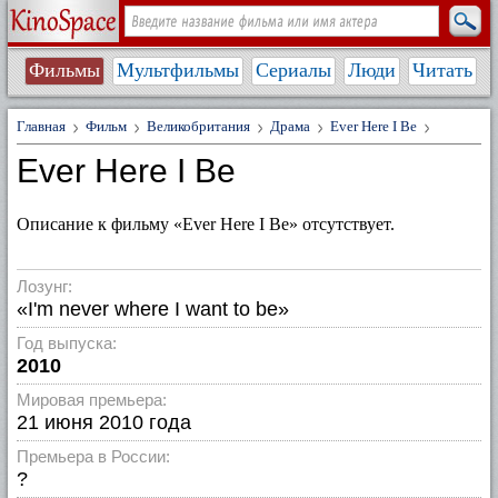
Фильмы
Мультфильмы
Сериалы
Люди
Читать
Главная
Фильм
Великобритания
Драма
Ever Here I Be
Ever Here I Be
Описание к фильму «Ever Here I Be» отсутствует.
Лозунг:
«I'm never where I want to be»
Год выпуска:
2010
Мировая премьера:
21 июня 2010 года
Премьера в России:
?