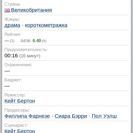
Страна:
Великобритания
Жанры:
драма
·
короткометражка
Рейтинг:
—
6.40
(
3
) IMDB:
(
9
)
Продолжительность:
00:16
(16 минут)
Ограничения:
—
Бюджет:
—
Режиссер:
Кейт Бертон
Продюсеры:
Филлипа Фарнезе
·
Сиара Бэрри
·
Пол Уэлш
Сценарист:
Кейт Бертон